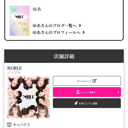
ゆあ
ゆあさんのブログ一覧へ
ゆあさんのプロフィールへ
店舗詳細
NOBLE
ノーブル
ホームページ
キャスト募集中
お気に入りに追加
キャバクラ