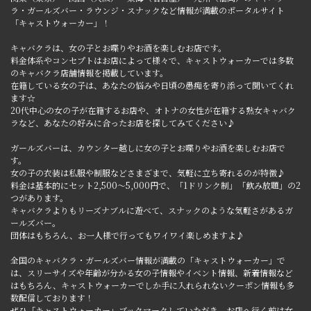
ラ・ガールズバー・ラウンジ・スナックなど情報が満載のポータルサイト
「キャストウォーカー」！
キャバクラは、女の子とお喋りやお酒を楽しむお店です。
料金体系やコンセプトはお店によって様々で、キャストウォーカーでは多数
のキャバクラ店舗情報を掲載しています。
在籍している女の子は、あなたの悩みや日頃の愚痴を寄り添って聞いてくれ
ます☆
20代中心の女の子が在籍するお店や、オトナの女性が在籍する熟女キャバク
ラなど、あなたの好みに合ったお店を探してみてください♪
ガールズバーは、カウンター越しに女の子とお喋りやお酒を楽しむお店で
す。
女の子の衣装は私服や制服などさまざまで、気軽に立ち寄れるのが特徴♪
料金は基本的にセット2,500～5,000円で、「1ドリンク制」「飲み放題」の2
つがあります。
キャバクラよりもリーズナブルに遊べて、スナックのような気軽さがあるガ
ールズバー。
団体はもちろん、お一人様で行ってもワイワイ楽しめますよ♪
全国のキャバクラ・ガールズバー情報が満載の「キャストウォーカー」で
は、スリーサイズや年齢が分かる女の子情報やイベント情報、新着情報など
はもちろん、キャストウォーカーでしか手に入れられないクーポン情報も多
数配信しております！
ぜひ「キャストウォーカー」ブックマークしていただき、お店へ行く前は女