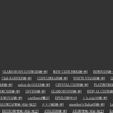
GLAMOROUS LOUNGE[錦･栄]
NEW CLUB PiNK[錦･栄]
RUNWAY[錦･
Club KABUKI[錦･栄]
CLUB LINEAR[錦･栄]
WHITE STAGE[錦･栄]
L
old[錦･栄]
salon de GOLD[錦･栄]
CRYSTAL CLUB[錦･栄]
PLATINUM[
ANCER[錦･栄]
LUVES[錦･栄]
GLAMOROUS[錦･栄]
BURJ AL CLUB[錦
UB NOVA[錦･栄]
carthago[蟹江]
EPSILON[中川]
くらぶ山川[錦･栄]
ALONZA[安城･刈谷･知立]
クラブ純[錦･栄]
member's Bakaj0[錦･栄]
L
BEYRON[安城･刈谷･知立]
ATELIER[錦･栄]
All iN[安城･刈谷･知立]
E