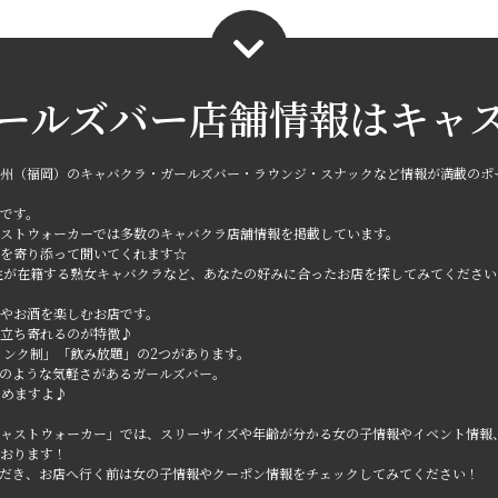
ールズバー店舗情報は
キャ
州（福岡）のキャバクラ・ガールズバー・ラウンジ・スナックなど情報が満載のポ
です。
ストウォーカーでは多数のキャバクラ店舗情報を掲載しています。
を寄り添って聞いてくれます☆
性が在籍する熟女キャバクラなど、あなたの好みに合ったお店を探してみてください
やお酒を楽しむお店です。
立ち寄れるのが特徴♪
1ドリンク制」「飲み放題」の2つがあります。
のような気軽さがあるガールズバー。
しめますよ♪
ャストウォーカー」では、スリーサイズや年齢が分かる女の子情報やイベント情報
おります！
だき、お店へ行く前は女の子情報やクーポン情報をチェックしてみてください！