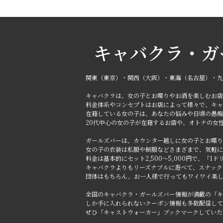
キャバクラ・ガ
関東（東京）・関西（大阪）・東海（名古屋）・九
キャバクラは、女の子とお喋りやお酒を楽しむお店
料金体系やコンセプトはお店によって様々で、キャ
在籍している女の子は、あなたの悩みや日頃の愚痴
20代中心の女の子が在籍するお店や、オトナの女
ガールズバーは、カウンター越しに女の子とお喋り
女の子の衣装は私服や制服などさまざまで、気軽に
料金は基本的にセット2,500～5,000円で、「
キャバクラよりもリーズナブルに遊べて、スナック
団体はもちろん、お一人様で行ってもワイワイ楽
全国のキャバクラ・ガールズバー情報が満載の「キ
しか手に入れられないクーポン情報も多数配信して
ぜひ「キャストウォーカー」ブックマークしていた