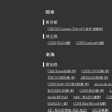
関東
東京都
CIRCUS Lounge Tokyo[六本木･西麻布]
埼玉県
CLUB JILL[川越]
CLUB LouLou[川越]
東海
愛知県
Club Xanadu[錦･栄]
CLUB COOL[錦･栄]
THE SCENE[錦･栄]
ANSEASON[錦･栄]
CLUB Pretty WOMAN[錦･栄]
secon de g
MAVERICK[錦･栄]
CLUB 涼水[錦･栄]
L
mode.M[犬山]
with・MAX[大曽根]
CL
DAHLIA[一宮]
CLUB Blue Moon[名駅]
AR・NAGE[安城･刈谷･知立]
LUCE[東海]