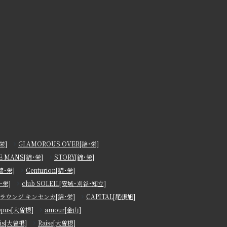
栄]
GLAMOROUS OVER[錦･栄]
E MANS[錦･栄]
STORY[錦･栄]
錦･栄]
Centurion[錦･栄]
･栄]
club SOLEIL[安城･刈谷･知立]
ラウンジ キンセンカ[錦･栄]
CAPITAL[尾張旭]
epus[大曽根]
amour[金山]
ris[大曽根]
Raise[大曽根]