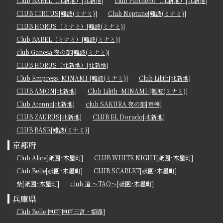
Club BABEL（北新地）[北新地]
club Partheno（北新地）[北新地]
CLUB CIRCUS[難波(ミナミ)]
Club Neptune[難波(ミナミ)]
CLUB HORUS（ミナミ）[難波(ミナミ)]
Club BABEL（ミナミ）[難波(ミナミ)]
club Ganesa 夜の部[難波(ミナミ)]
CLUB HORUS（北新地）[北新地]
Club Empress -MINAMI-[難波(ミナミ)]
Club Lilith[北新地]
CLUB AMON[北新地]
Club Lilith -MINAMI-[難波(ミナミ)]
Club Atenna[北新地]
club SAKURA 夜の部[京橋]
CLUB ZAURUS[北新地]
CLUB EL Dorado[北新地]
CLUB BASE[難波(ミナミ)]
京都府
Club Alice[祇園･木屋町]
CLUB WHITE NIGHT[祇園･木屋町]
Club Belle[祇園･木屋町]
CLUB SCARLET[祇園･木屋町]
紫[祇園･木屋町]
club 道 ～TAO～[祇園･木屋町]
兵庫県
Club Belle 神戸[神戸三宮・姫路]