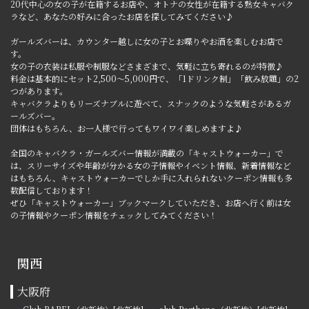
20代中心の女の子が在籍するお店や、オトナの女性が在籍する熟女キャバク
ラなど、あなたの好みに合ったお店を探してみてください♪
ガールズバーは、カウンター越しに女の子とお喋りやお酒を楽しむお店で
す。
女の子の衣装は私服や制服などさまざまで、気軽に立ち寄れるのが特徴♪
料金は基本的にセット2,500～5,000円で、「1ドリンク制」「飲み放題」の2
つがあります。
キャバクラよりもリーズナブルに遊べて、スナックのような気軽さがあるガ
ールズバー。
団体はもちろん、お一人様で行ってもワイワイ楽しめますよ♪
全国のキャバクラ・ガールズバー情報が満載の「キャストウォーカー」で
は、スリーサイズや年齢が分かる女の子情報やイベント情報、新着情報など
はもちろん、キャストウォーカーでしか手に入れられないクーポン情報も多
数配信しております！
ぜひ「キャストウォーカー」ブックマークしていただき、お店へ行く前は女
の子情報やクーポン情報をチェックしてみてください！
関西
大阪府