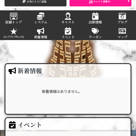
お気に入りに追加
キャスト募集中
店舗トップ
システム
キャスト
出勤情報
ブログ
新着情報
イベント
クーポン
マップ
ピックアップキャスト
新着情報
新着情報はありません。
イベント