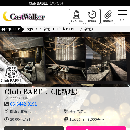
Club BABEL（バベル）
MENU
全国TOP
関西
北新地
Club BABEL（北新地）
Club BABEL（北新地）
クラブバベル
06-6442-9191
関西 / 北新地
キャバクラ
20:00〜LAST
1set 60min 9,000円～