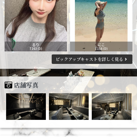
るり
にこ
T163 (D)
T156 (D)
ピックアップキャストを詳しく見る
店舗写真