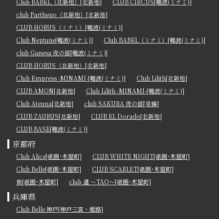
Club BABEL（北新地）[北新地]
CLUB CIRCUS[難波(ミナミ)]
club Partheno（北新地）[北新地]
CLUB HORUS（ミナミ）[難波(ミナミ)]
Club Neptune[難波(ミナミ)]
Club BABEL（ミナミ）[難波(ミナミ)]
club Ganesa 夜の部[難波(ミナミ)]
CLUB HORUS（北新地）[北新地]
Club Empress -MINAMI-[難波(ミナミ)]
Club Lilith[北新地]
CLUB AMON[北新地]
Club Lilith -MINAMI-[難波(ミナミ)]
Club Atenna[北新地]
club SAKURA 夜の部[京橋]
CLUB ZAURUS[北新地]
CLUB EL Dorado[北新地]
CLUB BASE[難波(ミナミ)]
京都府
Club Alice[祇園･木屋町]
CLUB WHITE NIGHT[祇園･木屋町]
Club Belle[祇園･木屋町]
CLUB SCARLET[祇園･木屋町]
紫[祇園･木屋町]
club 道 ～TAO～[祇園･木屋町]
兵庫県
Club Belle 神戸[神戸三宮・姫路]