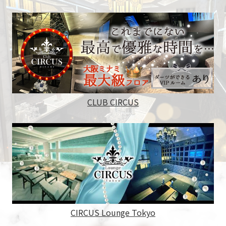
CLUB CIRCUS
CIRCUS Lounge Tokyo