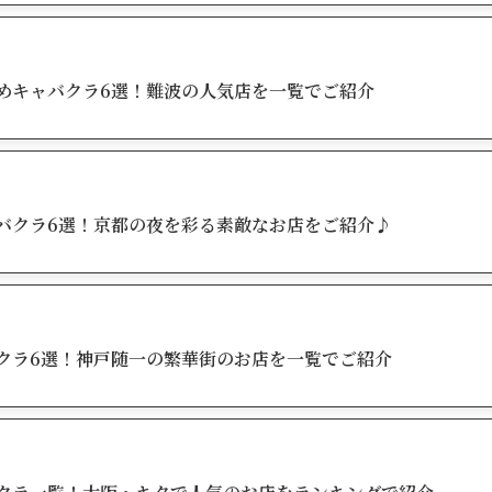
めキャバクラ6選！難波の人気店を一覧でご紹介
バクラ6選！京都の夜を彩る素敵なお店をご紹介♪
クラ6選！神戸随一の繁華街のお店を一覧でご紹介