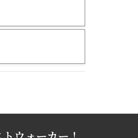
ストウォーカー！