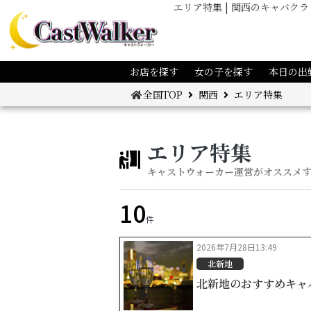
エリア特集 | 関西のキャバ
お店を探す
女の子を探す
本日の出
全国TOP
関西
エリア特集
エリア特集
キャストウォーカー運営がオススメ
10
件
2026年7月28日13:49
北新地
北新地のおすすめキャ