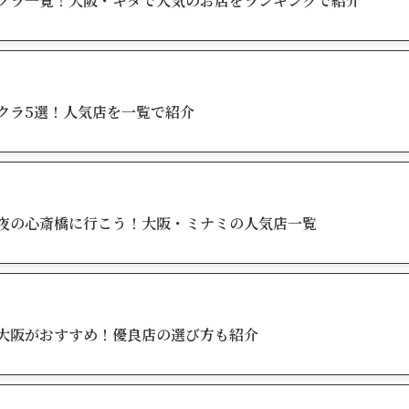
クラ一覧！大阪・キタで人気のお店をランキングで紹介
クラ5選！人気店を一覧で紹介
夜の心斎橋に行こう！大阪・ミナミの人気店一覧
大阪がおすすめ！優良店の選び方も紹介