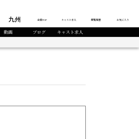
九州
全国TOP
キャスト求人
閲覧履歴
お気に入り
動画
ブログ
キャスト求人