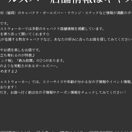
州（福岡）のキャバクラ・ガールズバー・ラウンジ・スナックなど情報が満載のポ
です。
ストウォーカーでは多数のキャバクラ店舗情報を掲載しています。
を寄り添って聞いてくれます☆
性が在籍する熟女キャバクラなど、あなたの好みに合ったお店を探してみてください
やお酒を楽しむお店です。
立ち寄れるのが特徴♪
1ドリンク制」「飲み放題」の2つがあります。
のような気軽さがあるガールズバー。
しめますよ♪
ャストウォーカー」では、スリーサイズや年齢が分かる女の子情報やイベント情報
おります！
だき、お店へ行く前は女の子情報やクーポン情報をチェックしてみてください！