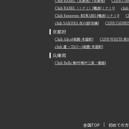
Club BABEL（北新地）[北新地]
CLUB CI
Club BABEL（ミナミ）[難波(ミナミ)]
clu
Club Empress -MINAMI-[難波(ミナミ)]
C
club SAKURA 夜の部[京橋]
CLUB ZAURU
京都府
Club Alice[祇園･木屋町]
CLUB WHITE N
club 道 ～TAO～[祇園･木屋町]
兵庫県
Club Belle 神戸[神戸三宮・姫路]
全国TOP
初めての方