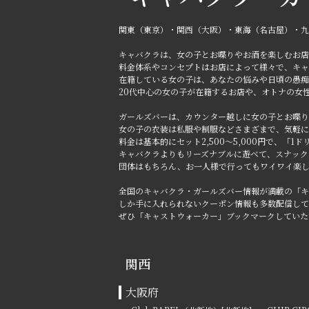
関東（東京）・関西（大阪）・東海（名古屋）・九
キャバクラは、女の子とお喋りやお酒を楽しむお店
料金体系やコンセプトはお店によって様々で、キャ
在籍している女の子は、あなたの悩みや日頃の愚痴
20代中心の女の子が在籍するお店や、オトナの女
ガールズバーは、カウンター越しに女の子とお喋り
女の子の衣装は私服や制服などさまざまで、気軽に
料金は基本的にセット2,500～5,000円で、「
キャバクラよりもリーズナブルに遊べて、スナック
団体はもちろん、お一人様で行ってもワイワイ楽
全国のキャバクラ・ガールズバー情報が満載の「キ
しか手に入れられないクーポン情報も多数配信して
ぜひ「キャストウォーカー」ブックマークしていた
関西
大阪府