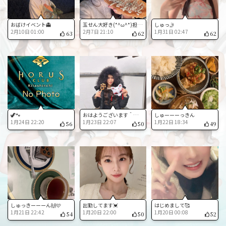
おばけイベント👻
玉せん大好き(*^ω^*)担当に載せろと言われましたw
しゅっ🤳
2月10日 01:00
2月7日 21:10
1月31日 02:47
63
62
62
🦖🐾
おはようございます＾＾ 出勤してます🎶
しゅーーーっきん
1月24日 22:20
1月23日 22:07
1月22日 18:34
56
50
49
しゅっきーーーん🙌🩷
出勤してます💓
はじめまして🥰
1月21日 22:42
1月20日 22:00
1月20日 00:08
54
50
52