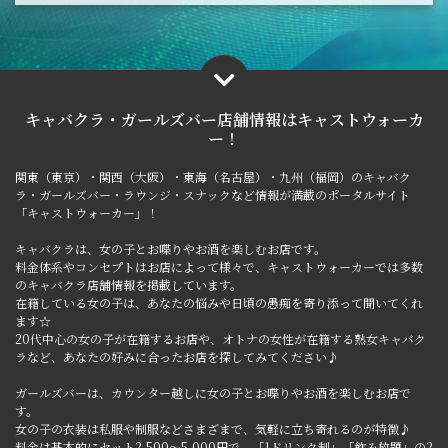
キャバクラ・ガールズバー店舗情報は
キャストウォーカ
ー！
関東（東京）・関西（大阪）・東海（名古屋）・九州（福岡）のキャバク
ラ・ガールズバー・ラウンジ・スナックなど情報が満載のポータルサイト
「キャストウォーカー」！
キャバクラは、女の子とお喋りやお酒を楽しむお店です。
料金体系やコンセプトはお店によって様々で、キャストウォーカーでは多数
のキャバクラ店舗情報を掲載しています。
在籍している女の子は、あなたの悩みや日頃の愚痴を寄り添って聞いてくれ
ます☆
20代中心の女の子が在籍するお店や、オトナの女性が在籍する熟女キャバク
ラなど、あなたの好みに合ったお店を探してみてください♪
ガールズバーは、カウンター越しに女の子とお喋りやお酒を楽しむお店で
す。
女の子の衣装は私服や制服などさまざまで、気軽に立ち寄れるのが特徴♪
料金は基本的にセット2,500～5,000円で、「1ドリンク制」「飲み放題」の2