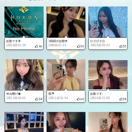
出勤です🌟
3回目の出勤🌟
ひさびさ😉
5月16日 01:34
5月8日 01:53
3月19日 00:43
46
50
55
休み明け☀
雨☂
出勤です❕
2月13日 00:01
2月11日 01:54
2月10日 21:00
58
60
58