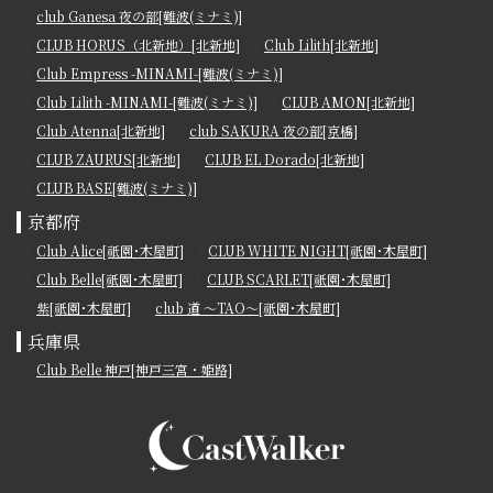
club Ganesa 夜の部[難波(ミナミ)]
CLUB HORUS（北新地）[北新地]
Club Lilith[北新地]
Club Empress -MINAMI-[難波(ミナミ)]
Club Lilith -MINAMI-[難波(ミナミ)]
CLUB AMON[北新地]
Club Atenna[北新地]
club SAKURA 夜の部[京橋]
CLUB ZAURUS[北新地]
CLUB EL Dorado[北新地]
CLUB BASE[難波(ミナミ)]
京都府
Club Alice[祇園･木屋町]
CLUB WHITE NIGHT[祇園･木屋町]
Club Belle[祇園･木屋町]
CLUB SCARLET[祇園･木屋町]
紫[祇園･木屋町]
club 道 ～TAO～[祇園･木屋町]
兵庫県
Club Belle 神戸[神戸三宮・姫路]