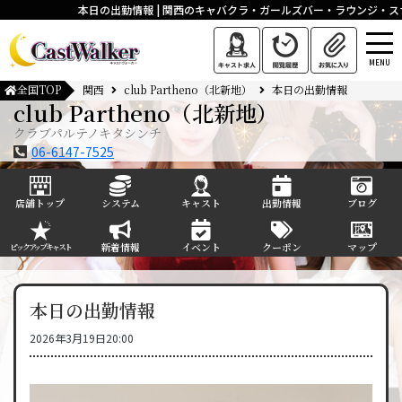
本日の出勤情報 | 関西のキャバクラ・ガールズバー・ラウンジ・ス
MENU
全国TOP
関西
club Partheno（北新地）
本日の出勤情報
club Partheno（北新地）
クラブパルテノキタシンチ
06-6147-7525
店舗トップ
システム
キャスト
出勤情報
ブログ
新着情報
イベント
クーポン
マップ
ピックアップキャスト
本日の出勤情報
2026年3月19日20:00