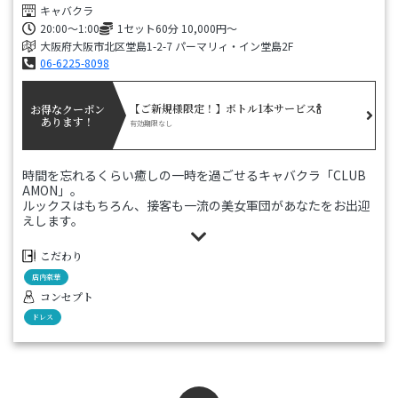
キャバクラ
20:00〜1:00
1セット60分 10,000円～
大阪府大阪市北区堂島1-2-7 パーマリィ・イン堂島2F
06-6225-8098
【ご新規様限定！】ボトル1本サービス🍾
お得なクーポン
あります！
有効期限なし
時間を忘れるくらい癒しの一時を過ごせるキャバクラ「CLUB
AMON」。
ルックスはもちろん、接客も一流の美女軍団があなたをお出迎
えします。
メインフロアのほか、VIP ROOMも完備しており様々なシーン
でのご利用も可能です。
こだわり
ぜひ美酒と共に北新地の夜をお楽しみください。
店内豪華
コンセプト
ドレス