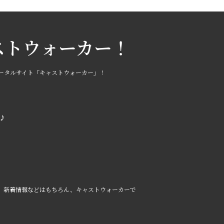
ストウォーカー！
ータルサイト「キャストウォーカー」！
♪
、新着情報などはもちろん、キャストウォーカーで