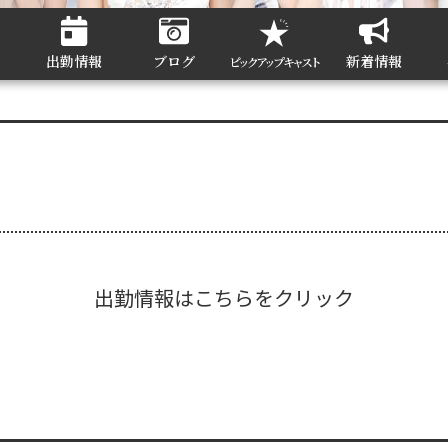
ト
出勤情報
ブログ
新着情報
ピックアップキャスト
出勤情報はこちらをクリック