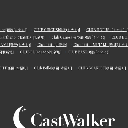
tune[難波(ミナミ)]
CLUB CIRCUS[難波(ミナミ)]
CLUB HORUS（ミナミ）[
b Partheno（北新地）[北新地]
club Ganesa 夜の部[難波(ミナミ)]
CLUB H
INAMI-[難波(ミナミ)]
Club Lilith[北新地]
Club Lilith -MINAMI-[難波(ミナミ
S[北新地]
CLUB EL Dorado[北新地]
CLUB BASE[難波(ミナミ)]
IGHT[祇園･木屋町]
Club Belle[祇園･木屋町]
CLUB SCARLET[祇園･木屋町]