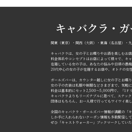
キャバクラ・ガ
関東（東京）・関西（大阪）・東海（名古屋）・九
キャバクラは、女の子とお喋りやお酒を楽しむお店
料金体系やコンセプトはお店によって様々で、キャ
在籍している女の子は、あなたの悩みや日頃の愚痴
20代中心の女の子が在籍するお店や、オトナの女
ガールズバーは、カウンター越しに女の子とお喋り
女の子の衣装は私服や制服などさまざまで、気軽に
料金は基本的にセット2,500～5,000円で、「
キャバクラよりもリーズナブルに遊べて、スナック
団体はもちろん、お一人様で行ってもワイワイ楽
全国のキャバクラ・ガールズバー情報が満載の「キ
しか手に入れられないクーポン情報も多数配信して
ぜひ「キャストウォーカー」ブックマークしていた