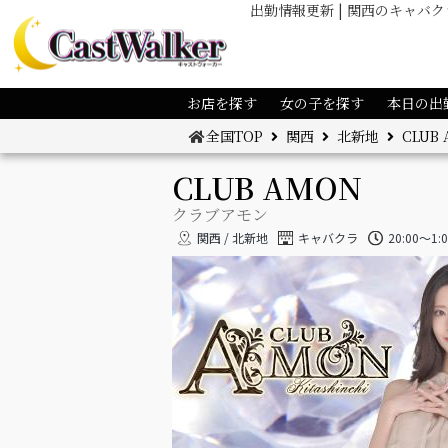
出勤情報更新 | 関西のキャ
店舗トップ
システム
キャスト
お店を探す
女の子を探す
本日の出
全国TOP
関西
北新地
CLUB
CLUB AMON
クラブアモン
関西 / 北新地
キャバクラ
20:00〜1: