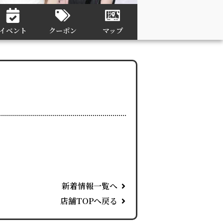
イベント
クーポン
マップ
新着情報一覧へ
店舗TOPへ戻る