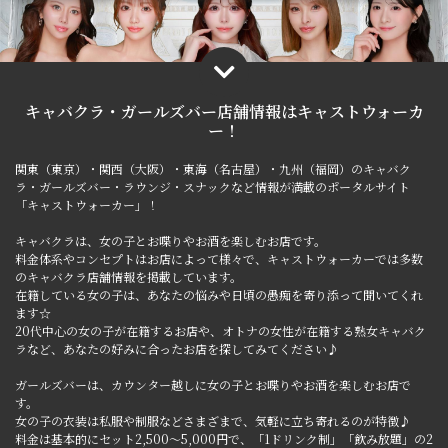
キャバクラ・ガールズバー店舗情報は
キャストウォーカ
ー！
関東（東京）・関西（大阪）・東海（名古屋）・九州（福岡）のキャバク
ラ・ガールズバー・ラウンジ・スナックなど情報が満載のポータルサイト
「キャストウォーカー」！
キャバクラは、女の子とお喋りやお酒を楽しむお店です。
料金体系やコンセプトはお店によって様々で、キャストウォーカーでは多数
のキャバクラ店舗情報を掲載しています。
在籍している女の子は、あなたの悩みや日頃の愚痴を寄り添って聞いてくれ
ます☆
20代中心の女の子が在籍するお店や、オトナの女性が在籍する熟女キャバク
ラなど、あなたの好みに合ったお店を探してみてください♪
ガールズバーは、カウンター越しに女の子とお喋りやお酒を楽しむお店で
す。
女の子の衣装は私服や制服などさまざまで、気軽に立ち寄れるのが特徴♪
料金は基本的にセット2,500～5,000円で、「1ドリンク制」「飲み放題」の2