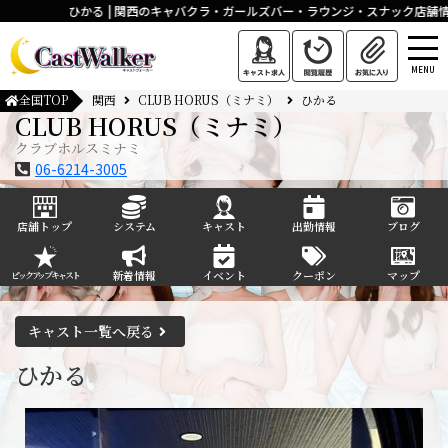
ひかる | 関西のキャバクラ・ガールズバー・ラウンジ・スナック店舗情
MENU
全国TOP
関西
CLUB HORUS（ミナミ）
ひかる
CLUB HORUS（ミナミ）
クラブホルスミナミ
06-6214-3005
店舗トップ
システム
キャスト
出勤情報
ブログ
新着情報
イベント
クーポン
マップ
ピックアップキャスト
キャスト一覧へ戻る
ひかる