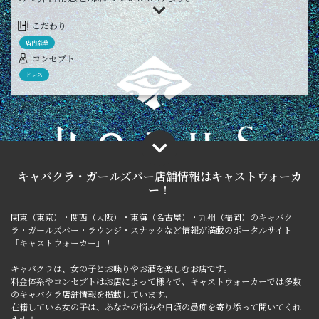
もちろんキャストも厳選された美女ばかり！在籍数も多いの
で、きっとお気に入りのキャストを見つけていただけると思い
こだわり
ます。
店内豪華
皆様のお越しを心よりお待ちしております。
コンセプト
ドレス
キャバクラ・ガールズバー店舗情報は
キャストウォーカ
ー！
関東（東京）・関西（大阪）・東海（名古屋）・九州（福岡）のキャバク
ラ・ガールズバー・ラウンジ・スナックなど情報が満載のポータルサイト
「キャストウォーカー」！
キャバクラは、女の子とお喋りやお酒を楽しむお店です。
料金体系やコンセプトはお店によって様々で、キャストウォーカーでは多数
のキャバクラ店舗情報を掲載しています。
在籍している女の子は、あなたの悩みや日頃の愚痴を寄り添って聞いてくれ