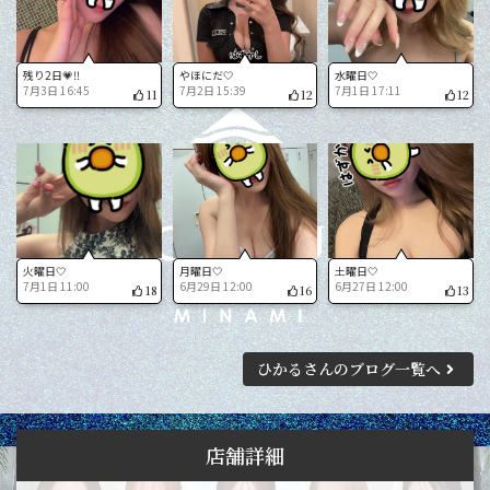
残り2日💗‼️
やほにだ🤍
水曜日🤍
7月3日 16:45
7月2日 15:39
7月1日 17:11
11
12
12
火曜日🤍
月曜日🤍
土曜日🤍
7月1日 11:00
6月29日 12:00
6月27日 12:00
18
16
13
ひかるさんのブログ一覧へ
店舗詳細