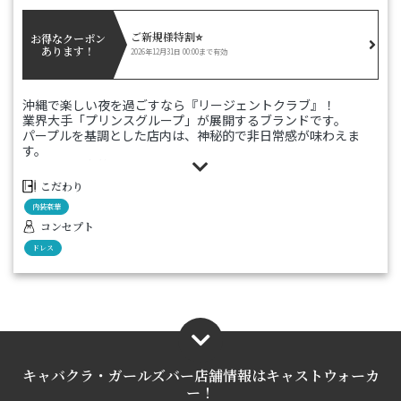
ご新規様特割⭐️
お得なクーポン
あります！
2026年12月31日 00:00まで有効
沖縄で楽しい夜を過ごすなら『リージェントクラブ』！
業界大手「プリンスグループ」が展開するブランドです。
パープルを基調とした店内は、神秘的で非日常感が味わえま
す。
もちろん、在籍する女の子は厳選された美女ばかり！
最上級のキャストが皆さまをおもてなしいたします。
こだわり
内装豪華
コンセプト
ドレス
キャバクラ・ガールズバー店舗情報は
キャストウォーカ
ー！