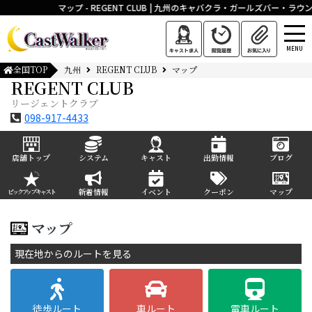
マップ - REGENT CLUB | 九州のキャバクラ・ガールズバー
MENU
全国TOP
九州
REGENT CLUB
マップ
REGENT CLUB
リージェントクラブ
098-917-4433
店舗トップ
システム
キャスト
出勤情報
ブログ
新着情報
イベント
クーポン
マップ
ピックアップキャスト
マップ
現在地からのルートを見る
徒歩ルート
車ルート
電車ルート