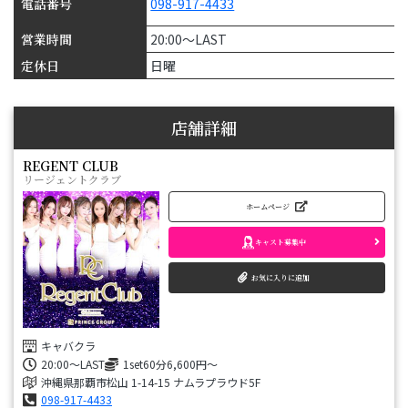
電話番号
098-917-4433
営業時間
20:00〜LAST
定休日
日曜
店舗詳細
REGENT CLUB
リージェントクラブ
ホームページ
キャスト募集中
お気に入りに追加
キャバクラ
20:00〜LAST
1set60分6,600円～
沖縄県那覇市松山 1-14-15 ナムラプラウド5F
098-917-4433