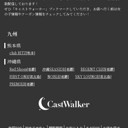
数配信しております！
ぜひ「キャストウォーカー」ブックマークしていただき、お店へ行く前は女
の子情報やクーポン情報をチェックしてみてください！
九州
熊本県
club RITZ[熊本]
沖縄県
Red Shoes[那覇]
沖縄SEASIDE[那覇]
REGENT CLUB[那覇]
FIRST ONE[宮古島]
NOBLE[那覇]
SKY LOUNGE[宮古島]
PREMIER[那覇]
全国TOP
初めての方へ
閲覧履歴
お気に入り
九州TOP
お店を探す