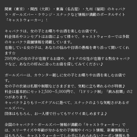
関東（東京）・関西（大阪）・東海（名古屋）・九州（福岡）のキャバク
ラ・ガールズバー・ラウンジ・スナックなど情報が満載のポータルサイト
「キャストウォーカー」！
キャバクラは、女の子とお喋りやお酒を楽しむお店です。
料金体系やコンセプトはお店によって様々で、キャストウォーカーでは多数
のキャバクラ店舗情報を掲載しています。
在籍している女の子は、あなたの悩みや日頃の愚痴を寄り添って聞いてくれ
ます☆
20代中心の女の子が在籍するお店や、オトナの女性が在籍する熟女キャバク
ラなど、あなたの好みに合ったお店を探してみてください♪
ガールズバーは、カウンター越しに女の子とお喋りやお酒を楽しむお店で
す。
女の子の衣装は私服や制服などさまざまで、気軽に立ち寄れるのが特徴♪
料金は基本的にセット2,500～5,000円で、「1ドリンク制」「飲み放題」の2
つがあります。
キャバクラよりもリーズナブルに遊べて、スナックのような気軽さがあるガ
ールズバー。
団体はもちろん、お一人様で行ってもワイワイ楽しめますよ♪
全国のキャバクラ・ガールズバー情報が満載の「キャストウォーカー」で
は、スリーサイズや年齢が分かる女の子情報やイベント情報、新着情報など
はもちろん、キャストウォーカーでしか手に入れられないクーポン情報も多