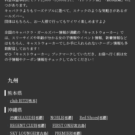
つがあります。
キャバクラよりもリーズナブルに遊べて、スナックのような気軽さがあるガ
ールズバー。
団体はもちろん、お一人様で行ってもワイワイ楽しめますよ♪
全国のキャバクラ・ガールズバー情報が満載の「キャストウォーカー」で
は、スリーサイズや年齢が分かる女の子情報やイベント情報、新着情報など
はもちろん、キャストウォーカーでしか手に入れられないクーポン情報も多
数配信しております！
ぜひ「キャストウォーカー」ブックマークしていただき、お店へ行く前は女
の子情報やクーポン情報をチェックしてみてください！
九州
熊本県
club RITZ[熊本]
沖縄県
沖縄SEASIDE[那覇]
NOBLE[那覇]
Red Shoes[那覇]
REGENT CLUB[那覇]
FIRST ONE[宮古島]
SKY LOUNGE[宮古島]
PREMIER[那覇]