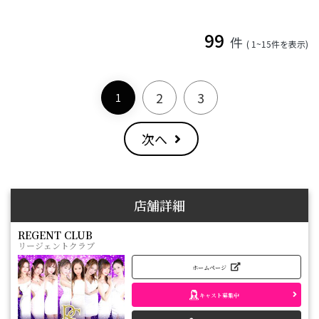
99
件
( 1~15件を表示)
2
3
1
次へ
店舗詳細
REGENT CLUB
リージェントクラブ
ホームページ
キャスト募集中