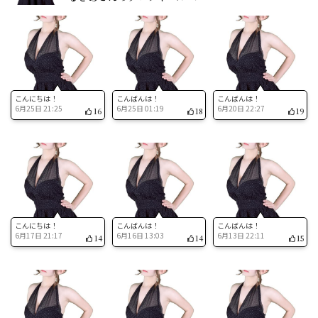
こんにちは！
こんばんは！
こんばんは！
6月25日 21:25
6月25日 01:19
6月20日 22:27
16
18
19
こんにちは！
こんばんは！
こんばんは！
6月17日 21:17
6月16日 13:03
6月13日 22:11
14
14
15