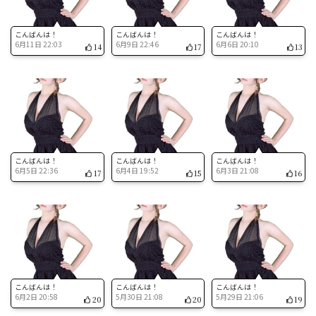
こんばんは！
こんばんは！
こんばんは！
6月11日 22:03
6月9日 22:46
6月6日 20:10
14
17
13
こんばんは！
こんばんは！
こんばんは！
6月5日 22:36
6月4日 19:52
6月3日 21:08
17
15
16
こんばんは！
こんばんは！
こんばんは！
6月2日 20:58
5月30日 21:08
5月29日 21:06
20
20
19