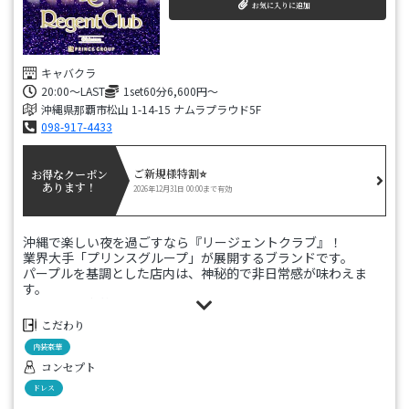
お気に入りに追加
キャバクラ
20:00〜LAST
1set60分6,600円～
沖縄県那覇市松山 1-14-15 ナムラプラウド5F
098-917-4433
ご新規様特割⭐️
お得なクーポン
あります！
2026年12月31日 00:00まで有効
沖縄で楽しい夜を過ごすなら『リージェントクラブ』！
業界大手「プリンスグループ」が展開するブランドです。
パープルを基調とした店内は、神秘的で非日常感が味わえま
す。
もちろん、在籍する女の子は厳選された美女ばかり！
最上級のキャストが皆さまをおもてなしいたします。
こだわり
内装豪華
コンセプト
ドレス