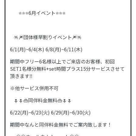
⭐️⭐️⭐️6月イベント⭐️⭐️⭐️
🪅🎆団体様早割りイベント🎆🪅
6/1(月)~6/4(木) 6/8(月)~6/11(木)
期間中フリー6名様以上でご来店のお客様、初回
SET1名様分無料+set時間プラス15分サービスさせて
頂きます‼️
※他サービス併用不可
🌷🌷👜同伴料金無料👜🌷🌷
6/22(月)~6/23(火) 6/29(月)~6/30(火)
期間中なんと同伴料金無料でご案内致します！