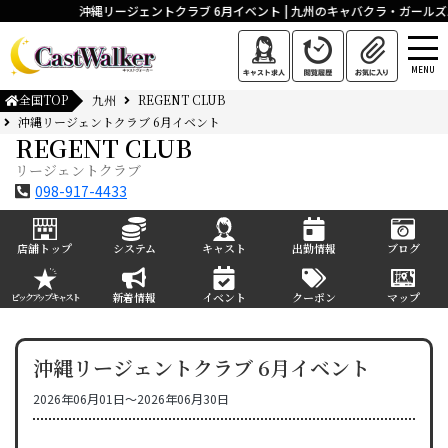
沖縄リージェントクラブ 6月イベント | 九州のキャバクラ・ガール
MENU
全国TOP
九州
REGENT CLUB
沖縄リージェントクラブ 6月イベント
REGENT CLUB
リージェントクラブ
098-917-4433
店舗トップ
システム
キャスト
出勤情報
ブログ
新着情報
イベント
クーポン
マップ
ピックアップキャスト
沖縄リージェントクラブ 6月イベント
2026年06月01日〜2026年06月30日