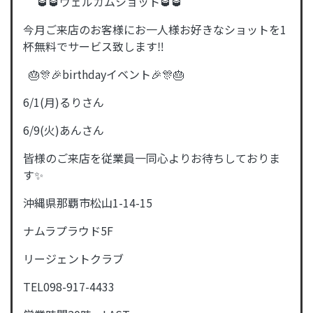
🥃🥃ウェルカムショット🥃🥃
今月ご来店のお客様にお一人様お好きなショットを1
杯無料でサービス致します‼️
🎂🎊🎉birthdayイベント🎉🎊🎂
6/1(月)るりさん
6/9(火)あんさん
皆様のご来店を従業員一同心よりお待ちしておりま
す✨
沖縄県那覇市松山1-14-15
ナムラプラウド5F
リージェントクラブ
TEL098-917-4433