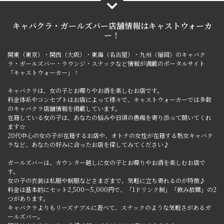
キャバクラ・ガールズバー店舗情報は
キャストウォーカ
ー！
関東（東京）・関西（大阪）・東海（名古屋）・九州（福岡）のキャバク
ラ・ガールズバー・ラウンジ・スナックなど情報が満載のポータルサイト
「キャストウォーカー」！
キャバクラは、女の子とお喋りやお酒を楽しむお店です。
料金体系やコンセプトはお店によって様々で、キャストウォーカーでは多数
のキャバクラ店舗情報を掲載しています。
在籍している女の子は、あなたの悩みや日頃の愚痴を寄り添って聞いてくれ
ます☆
20代中心の女の子が在籍するお店や、オトナの女性が在籍する熟女キャバク
ラなど、あなたの好みに合ったお店を探してみてください♪
ガールズバーは、カウンター越しに女の子とお喋りやお酒を楽しむお店で
す。
女の子の衣装は私服や制服などさまざまで、気軽に立ち寄れるのが特徴♪
料金は基本的にセット2,500～5,000円で、「1ドリンク制」「飲み放題」の2
つがあります。
キャバクラよりもリーズナブルに遊べて、スナックのような気軽さがあるガ
ールズバー。