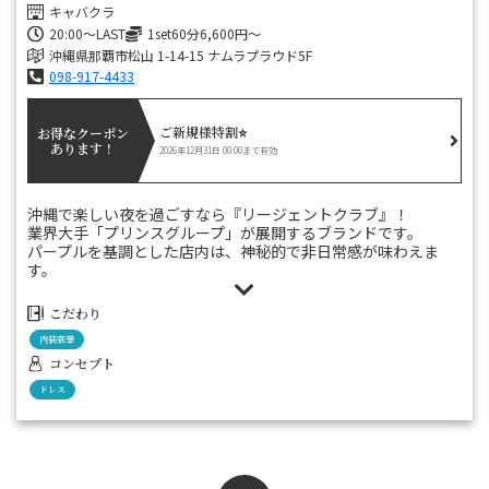
キャバクラ
20:00〜LAST
1set60分6,600円～
沖縄県那覇市松山 1-14-15 ナムラプラウド5F
098-917-4433
ご新規様特割⭐️
お得なクーポン
あります！
2026年12月31日 00:00まで有効
沖縄で楽しい夜を過ごすなら『リージェントクラブ』！
業界大手「プリンスグループ」が展開するブランドです。
パープルを基調とした店内は、神秘的で非日常感が味わえま
す。
もちろん、在籍する女の子は厳選された美女ばかり！
最上級のキャストが皆さまをおもてなしいたします。
こだわり
内装豪華
コンセプト
ドレス