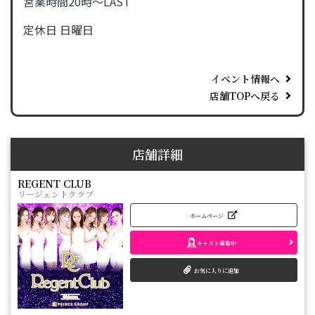
営業時間20時～LAST
定休日 日曜日
イベント情報へ
店舗TOPへ戻る
店舗詳細
REGENT CLUB
リージェントクラブ
ホームページ
キャスト募集中
お気に入りに追加