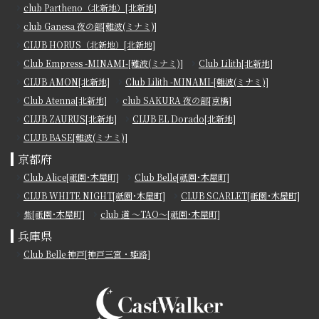
club Partheno（北新地）[北新地]
club Ganesa 夜の部[難波(ミナミ)]
CLUB HORUS（北新地）[北新地]
Club Empress -MINAMI-[難波(ミナミ)]
Club Lilith[北新地]
CLUB AMON[北新地]
Club Lilith -MINAMI-[難波(ミナミ)]
Club Atenna[北新地]
club SAKURA 夜の部[京橋]
CLUB ZAURUS[北新地]
CLUB EL Dorado[北新地]
CLUB BASE[難波(ミナミ)]
京都府
Club Alice[祇園･木屋町]
Club Belle[祇園･木屋町]
CLUB WHITE NIGHT[祇園･木屋町]
CLUB SCARLET[祇園･木屋町]
紫[祇園･木屋町]
club 道 ～TAO～[祇園･木屋町]
兵庫県
Club Belle 神戸[神戸三宮・姫路]