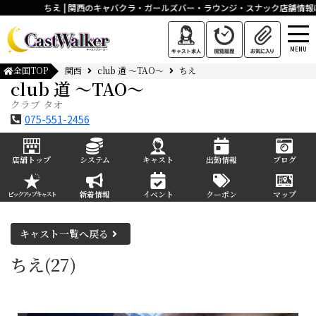
ちえ | 関西のキャバクラ・ガールズバー・ラウンジ・スナック店舗情報
MENU
全国TOP
関西
club 道 ～TAO～
ちえ
club 道 ～TAO～
クラブ タオ
075-551-2456
店舗トップ
システム
キャスト
出勤情報
ブログ
新着情報
イベント
クーポン
マップ
ピックアップキャスト
キャスト一覧へ戻る
ちえ(27)