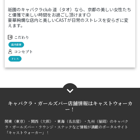
祇園のキャバクラclub 道（タオ）なら、京都の美しい女性たち
と優雅で楽しい時間をお過ごし頂けます◎
豪華絢爛な店内と美しいCASTが日常のストレスを安らぎに変
えます。
こだわり
店内豪華
コンセプト
ドレス
キャバクラ・ガールズバー店舗情報は
キャストウォーカ
ー！
関東（東京）・関西（大阪）・東海（名古屋）・九州（福岡）のキャバク
ラ・ガールズバー・ラウンジ・スナックなど情報が満載のポータルサイト
「キャストウォーカー」！