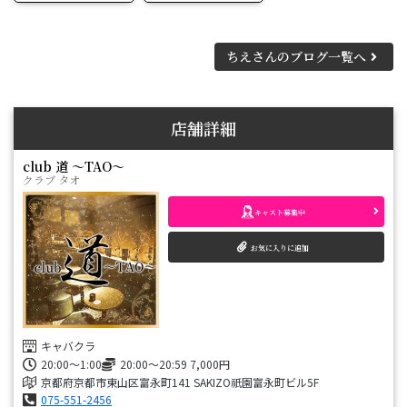
ちえさんのブログ一覧へ
店舗詳細
club 道 ～TAO～
クラブ タオ
キャスト募集中
お気に入りに追加
キャバクラ
20:00～1:00
20:00～20:59 7,000円
京都府京都市東山区富永町141 SAKIZO祇園富永町ビル5F
075-551-2456