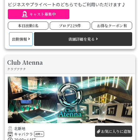
ビジネスやプライベートのどちらでもご利用いただけます♪
もちろん在籍している女の子たちはハイレベル!!
キャスト募集中
キャバクラで遊びたい方はぜひ当店へお越しください。
本日出勤1名
ブログ229件
お得なクーポン有
出勤情報
店舗詳細を見る
Club Atenna
クラブアテナ
北新地
お気に入りに追加
キャバクラ
説明
20:00〜LAST