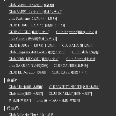
Club BABEL（北新地）[北新地]
Club BABEL（ミナミ）[難波(ミナミ)]
club Partheno（北新地）[北新地]
CLUB HORUS（ミナミ）[難波(ミナミ)]
CLUB CIRCUS[難波(ミナミ)]
Club Neptune[難波(ミナミ)]
club Ganesa 夜の部[難波(ミナミ)]
CLUB HORUS（北新地）[北新地]
CLUB AMON[北新地]
Club Empress -MINAMI-[難波(ミナミ)]
Club Lilith[北新地]
Club Lilith -MINAMI-[難波(ミナミ)]
Club Atenna[北新地]
club SAKURA 夜の部[京橋]
CLUB ZAURUS[北新地]
CLUB EL Dorado[北新地]
CLUB BASE[難波(ミナミ)]
京都府
Club Alice[祇園･木屋町]
CLUB WHITE NIGHT[祇園･木屋町]
Club Belle[祇園･木屋町]
CLUB SCARLET[祇園･木屋町]
紫[祇園･木屋町]
club 道 ～TAO～[祇園･木屋町]
兵庫県
Club Belle 神戸[神戸三宮・姫路]