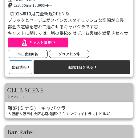
1set 60min10,000円～
《2025年10月完全新規OPEN!!》
ブラックとベージュがメインのスタイリッシュな空間が自慢！
都会の喧騒を忘れて過ごせるキャバクラです◎
キャストに関しては一切の妥協をせず、お客様を満足させる女
性たちを集めました。
キャスト募集中
当店こだわりの接客で皆さまを厚くおもてなしいたします♪
お店は「北新地駅」より徒歩3分。
本日出勤0名
ブログ155件
ご来店をスタッフ一同お待ち申し上げております！
出勤情報
店舗詳細を見る
CLUB SCENE
クラブシーン
難波(ミナミ)
キャバクラ
大阪府大阪市中央区心斎橋筋2-2-3 エンジョイトラストビル4F
Bar Ratel