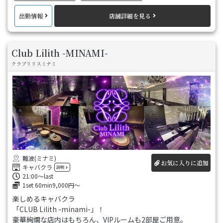
出勤情報
店舗詳細を見る
Club Lilith -MINAMI-
クラブリリスミナミ
難波(ミナミ)
お気に入りに追加
キャバクラ
説明
21:00～last
1set 60min9,000円～
楽しめるキャバクラ
「CLUB Lilith -minami-」！
豪華絢爛な店内はもちろん、VIPルームも2部屋ご用意。