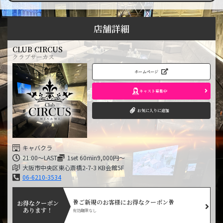
店舗詳細
CLUB CIRCUS
クラブサーカス
ホームページ
キャスト募集中
お気に入りに追加
キャバクラ
21:00〜LAST
1set 60min9,000円～
大阪市中央区東心斎橋2-7-3 KB会館5F
06-6210-3534
🥂ご新規のお客様にお得なクーポン🥂
お得なクーポン
あります！
有効期限なし