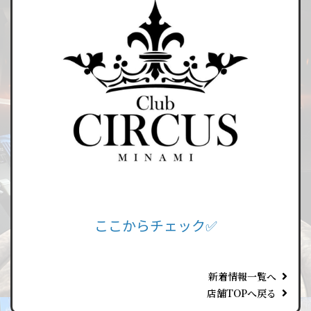
ここからチェック✅
新着情報一覧へ
店舗TOPへ戻る