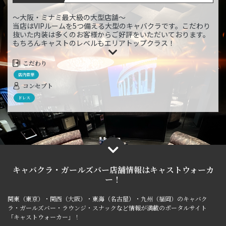
～大阪・ミナミ最大級の大型店舗～
当店はVIPルームを5つ備える大型のキャバクラです。こだわり
抜いた内装は多くのお客様からご好評をいただいております。
もちろんキャストのレベルもエリアトップクラス！
当店ではお一人様はもちろん、団体様でも十分にお楽しみいた
だくことが可能です。
こだわり
ぜひ、皆さまのご来店をお待ちしております。
店内豪華
コンセプト
ドレス
キャバクラ・ガールズバー店舗情報は
キャストウォーカ
ー！
関東（東京）・関西（大阪）・東海（名古屋）・九州（福岡）のキャバク
ラ・ガールズバー・ラウンジ・スナックなど情報が満載のポータルサイト
「キャストウォーカー」！