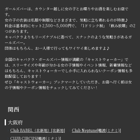
ガールズバーは、カウンター越しに女の子とお喋りやお酒を楽しむお店で
す。
女の子の衣装は私服や制服などさまざまで、気軽に立ち寄れるのが特徴♪
料金は基本的にセット2,500～5,000円で、「1ドリンク制」「飲み放題」の2
つがあります。
キャバクラよりもリーズナブルに遊べて、スナックのような気軽さがあるガ
ールズバー。
団体はもちろん、お一人様で行ってもワイワイ楽しめますよ♪
全国のキャバクラ・ガールズバー情報が満載の「キャストウォーカー」で
は、スリーサイズや年齢が分かる女の子情報やイベント情報、新着情報など
はもちろん、キャストウォーカーでしか手に入れられないクーポン情報も多
数配信しております！
ぜひ「キャストウォーカー」ブックマークしていただき、お店へ行く前は女
の子情報やクーポン情報をチェックしてみてください！
関西
大阪府
Club BABEL（北新地）[北新地]
Club Neptune[難波(ミナミ)]
CLUB CIRCUS[難波(ミナミ)]