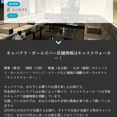
ぜひ、皆さまのご来店をお待ちしております。
店内豪華
コンセプト
ドレス
キャバクラ・ガールズバー店舗情報は
キャストウォーカ
ー！
関東（東京）・関西（大阪）・東海（名古屋）・九州（福岡）のキャバク
ラ・ガールズバー・ラウンジ・スナックなど情報が満載のポータルサイト
「キャストウォーカー」！
キャバクラは、女の子とお喋りやお酒を楽しむお店です。
料金体系やコンセプトはお店によって様々で、キャストウォーカーでは多数
のキャバクラ店舗情報を掲載しています。
在籍している女の子は、あなたの悩みや日頃の愚痴を寄り添って聞いてくれ
ます☆
20代中心の女の子が在籍するお店や、オトナの女性が在籍する熟女キャバク
ラなど、あなたの好みに合ったお店を探してみてください♪