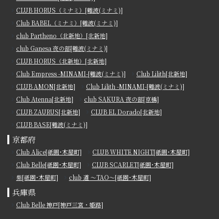
CLUB HORUS（ミナミ）[難波(ミナミ)]
Club BABEL（ミナミ）[難波(ミナミ)]
club Partheno（北新地）[北新地]
club Ganesa 夜の部[難波(ミナミ)]
CLUB HORUS（北新地）[北新地]
Club Empress -MINAMI-[難波(ミナミ)]
Club Lilith[北新地]
CLUB AMON[北新地]
Club Lilith -MINAMI-[難波(ミナミ)]
Club Atenna[北新地]
club SAKURA 夜の部[京橋]
CLUB ZAURUS[北新地]
CLUB EL Dorado[北新地]
CLUB BASE[難波(ミナミ)]
京都府
Club Alice[祇園･木屋町]
CLUB WHITE NIGHT[祇園･木屋町]
Club Belle[祇園･木屋町]
CLUB SCARLET[祇園･木屋町]
紫[祇園･木屋町]
club 道 ～TAO～[祇園･木屋町]
兵庫県
Club Belle 神戸[神戸三宮・姫路]