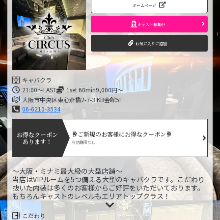
ホームページ
キャスト募集中
お気に入りに追加
キャバクラ
21:00〜LAST
1set 60min9,000円～
大阪市中央区東心斎橋2-7-3 KB会館5F
06-6210-3534
🥂ご新規のお客様にお得なクーポン🥂
お得なクーポン
あります！
有効期限なし
～大阪・ミナミ最大級の大型店舗～
当店はVIPルームを5つ備える大型のキャバクラです。こだわり
抜いた内装は多くのお客様からご好評をいただいております。
もちろんキャストのレベルもエリアトップクラス！
当店ではお一人様はもちろん、団体様でも十分にお楽しみいた
だくことが可能です。
こだわり