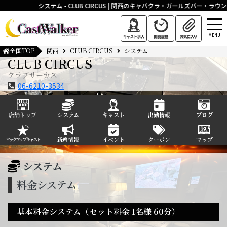
システム - CLUB CIRCUS | 関西のキャバクラ・ガールズバー・
MENU
全国TOP
関西
CLUB CIRCUS
システム
CLUB CIRCUS
クラブサーカス
06-6210-3534
店舗トップ
システム
キャスト
出勤情報
ブログ
新着情報
イベント
クーポン
マップ
ピックアップキャスト
システム
料金システム
基本料金システム（セット料金 1名様 60分）