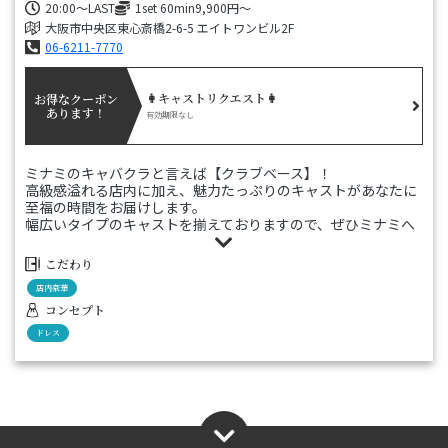
20:00～LAST
1set 60min9,900円～
大阪市中央区東心斎橋2-6-5 エイトワンビル2F
06-6211-7770
👩キャストリクエスト👩
お得なクーポン
あります！
有効期限なし
ミナミのキャバクラと言えば【クラブベース】！
高級感溢れる店内に加え、魅力たっぷりのキャストがあなたに
至福の時間をお届けします。
幅広いタイプのキャストを揃えておりますので、ぜひミナミへ
お越しの際は当店へお立ち寄りください。
皆さまのご来店をお待ちしております。
こだわり
店内豪華
コンセプト
ドレス