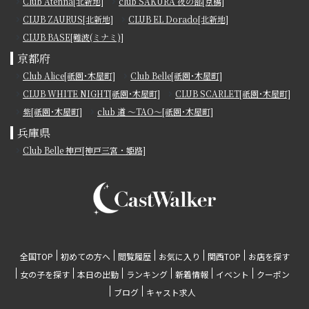
Club Atenna[北新地]
club SAKURA 夜の部[京橋]
CLUB ZAURUS[北新地]
CLUB EL Dorado[北新地]
CLUB BASE[難波(ミナミ)]
京都府
Club Alice[祇園･木屋町]
Club Belle[祇園･木屋町]
CLUB WHITE NIGHT[祇園･木屋町]
CLUB SCARLET[祇園･木屋町]
紫[祇園･木屋町]
club 道 ～TAO～[祇園･木屋町]
兵庫県
Club Belle 神戸[神戸三宮・姫路]
全国TOP
初めての方へ
閲覧履歴
お気に入り
関西TOP
お店を探す
女の子を探す
本日の出勤
ランキング
新着情報
イベント
クーポン
ブログ
キャスト求人