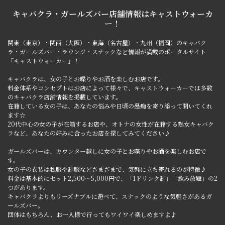
キャバクラ・ガールズバー店舗情報は
キャストウォーカ
ー！
関東（東京）・関西（大阪）・東海（名古屋）・九州（福岡）のキャバク
ラ・ガールズバー・ラウンジ・スナックなど情報が満載のポータルサイト
「キャストウォーカー」！
キャバクラは、女の子とお喋りやお酒を楽しむお店です。
料金体系やコンセプトはお店によって様々で、キャストウォーカーでは多数
のキャバクラ店舗情報を掲載しています。
在籍している女の子は、あなたの悩みや日頃の愚痴を寄り添って聞いてくれ
ます☆
20代中心の女の子が在籍するお店や、オトナの女性が在籍する熟女キャバク
ラなど、あなたの好みに合ったお店を探してみてください♪
ガールズバーは、カウンター越しに女の子とお喋りやお酒を楽しむお店で
す。
女の子の衣装は私服や制服などさまざまで、気軽に立ち寄れるのが特徴♪
料金は基本的にセット2,500～5,000円で、「1ドリンク制」「飲み放題」の2
つがあります。
キャバクラよりもリーズナブルに遊べて、スナックのような気軽さがあるガ
ールズバー。
団体はもちろん、お一人様で行ってもワイワイ楽しめますよ♪