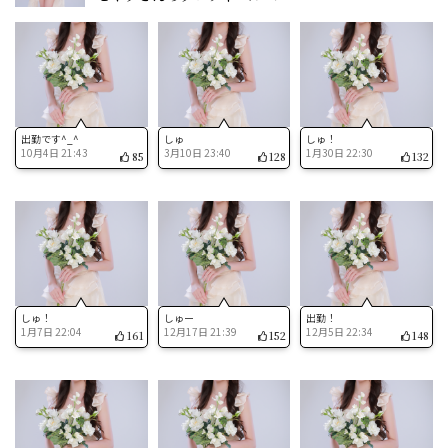
出勤です^_^
しゅ
しゅ！
10月4日 21:43
3月10日 23:40
1月30日 22:30
85
128
132
しゅ！
しゅー
出勤！
1月7日 22:04
12月17日 21:39
12月5日 22:34
161
152
148