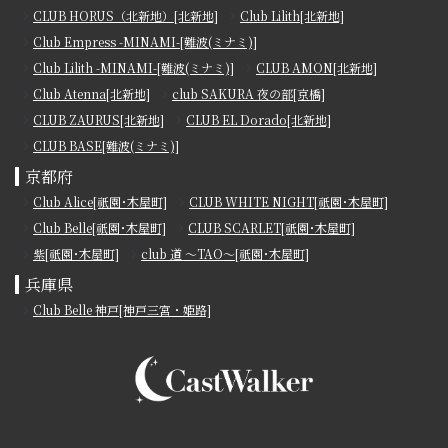
CLUB HORUS（北新地）[北新地]
Club Lilith[北新地]
Club Empress -MINAMI-[難波(ミナミ)]
Club Lilith -MINAMI-[難波(ミナミ)]
CLUB AMON[北新地]
Club Atenna[北新地]
club SAKURA 夜の部[京橋]
CLUB ZAURUS[北新地]
CLUB EL Dorado[北新地]
CLUB BASE[難波(ミナミ)]
京都府
Club Alice[祇園･木屋町]
CLUB WHITE NIGHT[祇園･木屋町]
Club Belle[祇園･木屋町]
CLUB SCARLET[祇園･木屋町]
紫[祇園･木屋町]
club 道 ～TAO～[祇園･木屋町]
兵庫県
Club Belle 神戸[神戸三宮・姫路]