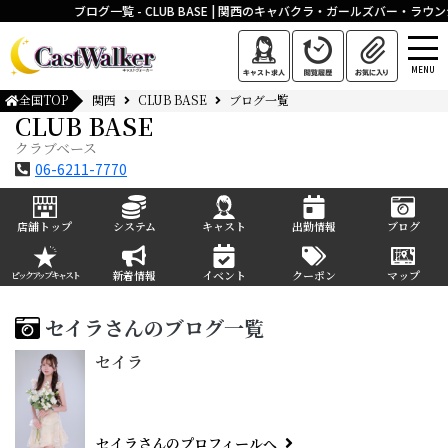
ブログ一覧 - CLUB BASE | 関西のキャバクラ・ガールズバー・
MENU
全国TOP
関西
CLUB BASE
ブログ一覧
CLUB BASE
クラブベース
06-6211-7770
店舗トップ
システム
キャスト
出勤情報
ブログ
新着情報
イベント
クーポン
マップ
ピックアップキャスト
セイラさんのブログ一覧
セイラ
セイラさんのプロフィールへ