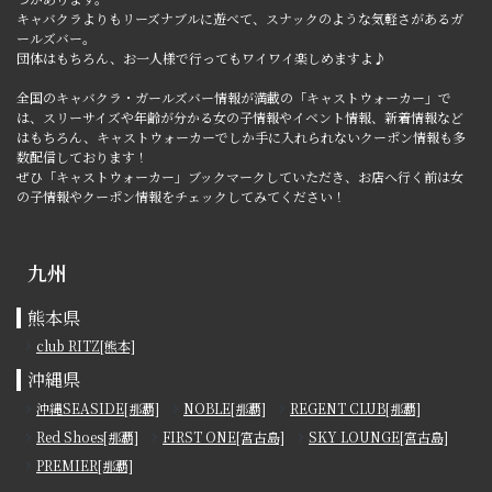
キャバクラよりもリーズナブルに遊べて、スナックのような気軽さがあるガ
ールズバー。
団体はもちろん、お一人様で行ってもワイワイ楽しめますよ♪
全国のキャバクラ・ガールズバー情報が満載の「キャストウォーカー」で
は、スリーサイズや年齢が分かる女の子情報やイベント情報、新着情報など
はもちろん、キャストウォーカーでしか手に入れられないクーポン情報も多
数配信しております！
ぜひ「キャストウォーカー」ブックマークしていただき、お店へ行く前は女
の子情報やクーポン情報をチェックしてみてください！
九州
熊本県
club RITZ[熊本]
沖縄県
沖縄SEASIDE[那覇]
NOBLE[那覇]
REGENT CLUB[那覇]
Red Shoes[那覇]
FIRST ONE[宮古島]
SKY LOUNGE[宮古島]
PREMIER[那覇]