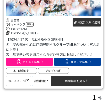
宮古島
お気に入りに追加
キャバクラ
説明
19:30〜LAST
1Set (50分)5,000円～
【2024.4.17 宮古島にGRAND OPEN!!】
名古屋の錦を中心に店舗展開するグループMLHがついに宮古島
に上陸！
宮古島で熱い夜を過ごすならぜひ当店にお越しください♪
圧倒的にハイレベルなキャストとサービスを揃えて皆さまをお
キャスト募集中
スタッフ募集中
待ちしております!!
本日出勤0名
ブログ588件
ホームページ
出勤情報
店舗詳細を見る
1
件