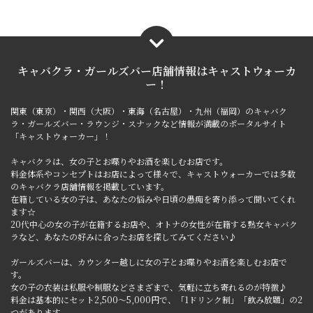
キャバクラ・ガールズバー店舗情報は
キャストウォーカ
ー！
関東（東京）・関西（大阪）・東海（名古屋）・九州（福岡）のキャバク
ラ・ガールズバー・ラウンジ・スナックなど情報が満載のポータルサイト
「キャストウォーカー」！
キャバクラは、女の子とお喋りやお酒を楽しむお店です。
料金体系やコンセプトはお店によって様々で、キャストウォーカーでは多数
のキャバクラ店舗情報を掲載しています。
在籍している女の子は、あなたの悩みや日頃の愚痴を寄り添って聞いてくれ
ます☆
20代中心の女の子が在籍するお店や、オトナの女性が在籍する熟女キャバク
ラなど、あなたの好みに合ったお店を探してみてください♪
ガールズバーは、カウンター越しに女の子とお喋りやお酒を楽しむお店で
す。
女の子の衣装は私服や制服などさまざまで、気軽に立ち寄れるのが特徴♪
料金は基本的にセット2,500～5,000円で、「1ドリンク制」「飲み放題」の2
つがあります。