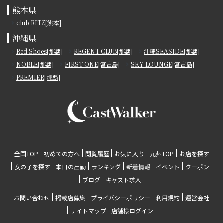
熊本県
club RITZ[熊本]
沖縄県
Red Shoes[那覇]
REGENT CLUB[那覇]
沖縄SEASIDE[那覇]
NOBLE[那覇]
FIRST ONE[宮古島]
SKY LOUNGE[宮古島]
PREMIER[那覇]
全国TOP
初めての方へ
閲覧履歴
お気に入り
九州TOP
お店を探す
女の子を探す
本日の出勤
ランキング
新着情報
イベント
クーポン
ブログ
キャスト求人
お問い合わせ
掲載店募集
プライバシーポリシー
利用規約
運営会社
サイトマップ
店舗様ログイン