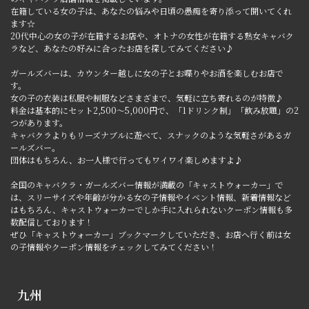
在籍している女の子は、あなたの悩みや日頃の愚痴を寄り添って聞いてくれ
ます☆
20代中心の女の子が在籍するお店や、オトナの女性が在籍する熟女キャバク
ラなど、あなたの好みに合ったお店を探してみてください♪
ガールズバーは、カウンター越しに女の子とお喋りやお酒を楽しむお店で
す。
女の子の衣装は私服や制服などさまざまで、気軽に立ち寄れるのが特徴♪
料金は基本的にセット2,500～5,000円で、「1ドリンク制」「飲み放題」の2
つがあります。
キャバクラよりもリーズナブルに遊べて、スナックのような気軽さがあるガ
ールズバー。
団体はもちろん、お一人様で行ってもワイワイ楽しめますよ♪
全国のキャバクラ・ガールズバー情報が満載の「キャストウォーカー」で
は、スリーサイズや年齢が分かる女の子情報やイベント情報、新着情報など
はもちろん、キャストウォーカーでしか手に入れられないクーポン情報も多
数配信しております！
ぜひ「キャストウォーカー」ブックマークしていただき、お店へ行く前は女
の子情報やクーポン情報をチェックしてみてください！
九州