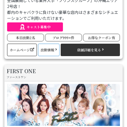
全国展開している業界大手「プリンスグループ」の沖縄エリア
2号店！
都内のキャバクラに負けない豪華な店内はさまざまなシチュエ
ーションでご利用いただけます。
また、キャストは選び抜かれた美女が多数在籍！
キャスト募集中
当店へお越しいただければ、きっとお気に入りのキャストが見
つかります。
本日出勤2名
ブログ999+件
お得なクーポン有
松山でお店をお探しの際は、ぜひお気軽に足をお運びくださ
い！
ホームページ
出勤情報
店舗詳細を見る
FIRST ONE
ファーストワン