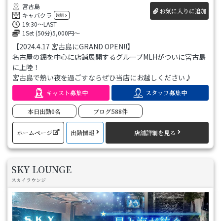
宮古島
お気に入りに追加
キャバクラ
説明
19:30〜LAST
1Set (50分)5,000円～
【2024.4.17 宮古島にGRAND OPEN!!】
名古屋の錦を中心に店舗展開するグループMLHがついに宮古島
に上陸！
宮古島で熱い夜を過ごすならぜひ当店にお越しください♪
圧倒的にハイレベルなキャストとサービスを揃えて皆さまをお
キャスト募集中
スタッフ募集中
待ちしております!!
本日出勤0名
ブログ588件
ホームページ
出勤情報
店舗詳細を見る
SKY LOUNGE
スカイラウンジ