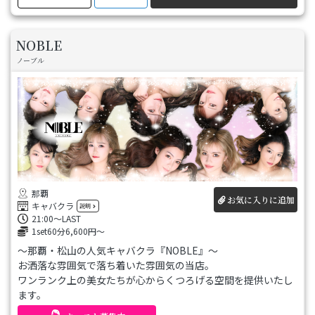
NOBLE
ノーブル
那覇
お気に入りに追加
キャバクラ
説明
21:00～LAST
1set60分6,600円～
～那覇・松山の人気キャバクラ『NOBLE』～
お洒落な雰囲気で落ち着いた雰囲気の当店。
ワンランク上の美女たちが心からくつろげる空間を提供いたし
ます。
ラグジュアリーな空間と上質な時間、厳選された美女たちと夢