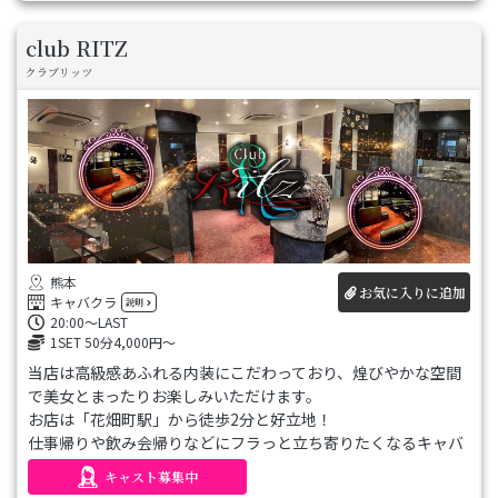
club RITZ
クラブリッツ
熊本
お気に入りに追加
キャバクラ
説明
20:00～LAST
1SET 50分4,000円～
当店は高級感あふれる内装にこだわっており、煌びやかな空間
で美女とまったりお楽しみいただけます。
お店は「花畑町駅」から徒歩2分と好立地！
仕事帰りや飲み会帰りなどにフラっと立ち寄りたくなるキャバ
クラです。
キャスト募集中
選び抜いた自慢の美人キャストと寛ぎのひと時をお楽しみくだ