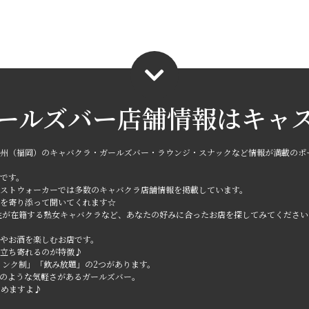
ールズバー店舗情報は
キャ
州（福岡）のキャバクラ・ガールズバー・ラウンジ・スナックなど情報が満載のポ
です。
ストウォーカーでは多数のキャバクラ店舗情報を掲載しています。
を寄り添って聞いてくれます☆
性が在籍する熟女キャバクラなど、あなたの好みに合ったお店を探してみてください
やお酒を楽しむお店です。
立ち寄れるのが特徴♪
1ドリンク制」「飲み放題」の2つがあります。
のような気軽さがあるガールズバー。
しめますよ♪