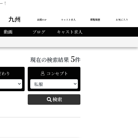
ー！
九州
全国TOP
キャスト求人
閲覧履歴
お気に入り
動画
ブログ
キャスト求人
5
現在の検索結果
件
だわり
コンセプト
検索