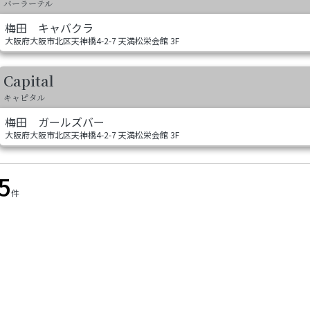
バーラーテル
梅田
キャバクラ
大阪府大阪市北区天神橋4-2-7 天満松栄会館 3F
Capital
キャピタル
梅田
ガールズバー
大阪府大阪市北区天神橋4-2-7 天満松栄会館 3F
5
件