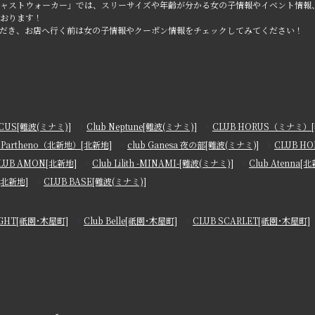
ャストウォーカー」では、スリーサイズや年齢が分かる女の子情報やイベント情報
おります！
だき、お店へ行く前は女の子情報やクーポン情報をチェックしてみてください！
RCUS[難波(ミナミ)]
Club Neptune[難波(ミナミ)]
CLUB HORUS（ミナミ）[
b Partheno（北新地）[北新地]
club Ganesa 夜の部[難波(ミナミ)]
CLUB H
LUB AMON[北新地]
Club Lilith -MINAMI-[難波(ミナミ)]
Club Atenna[
o[北新地]
CLUB BASE[難波(ミナミ)]
IGHT[祇園･木屋町]
Club Belle[祇園･木屋町]
CLUB SCARLET[祇園･木屋町]