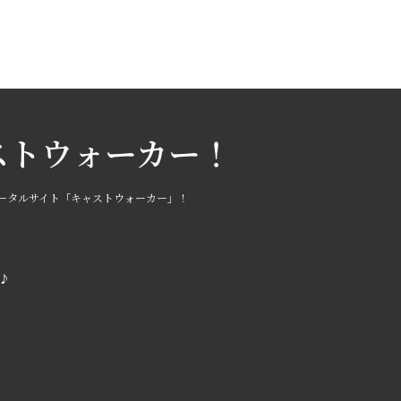
ストウォーカー！
ータルサイト「キャストウォーカー」！
♪