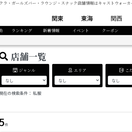
ャバクラ・ガールズバー・ラウンジ・スナック店舗情報はキャストウォーカ
関東
東海
関西
勤
ランキング
新着情報
イベント
クーポン
店舗一覧
ジャンル
エリア
こ
現在の検索条件：
私服
5
件