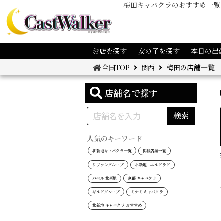
梅田キャバクラのおすすめ一覧
お店を探す
女の子を探す
本日の出
全国TOP
関西
梅田の店舗一覧
店舗名で探す
検索
人気のキーワード
北新地キャバクラ一覧
掲載店舗一覧
リヴァングループ
北新地 エルドラド
バベル 北新地
京都 キャバクラ
ギルドグループ
ミナミ キャバクラ
北新地 キャバクラ おすすめ