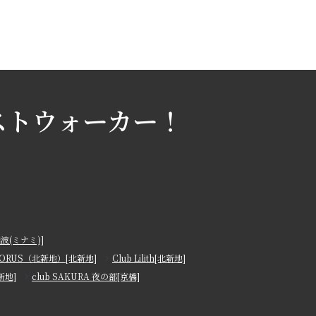
ストウォーカー！
難波(ミナミ)]
HORUS（北新地）[北新地]
Club Lilith[北新地]
北新地]
club SAKURA 夜の部[京橋]