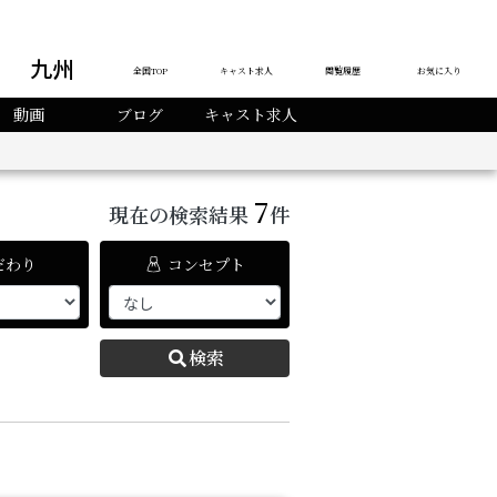
九州
全国TOP
キャスト求人
閲覧履歴
お気に入り
動画
ブログ
キャスト求人
7
現在の検索結果
件
だわり
コンセプト
検索