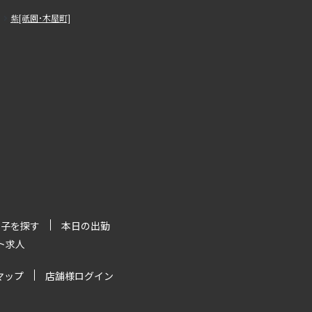
紫[祇園･木屋町]
の子を探す
本日の出勤
ト求人
マップ
店舗様ログイン