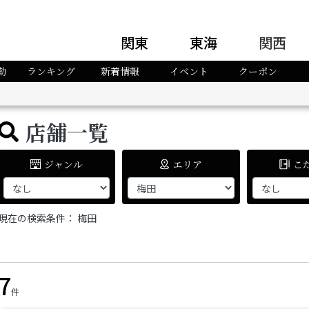
関東
東海
関西
勤
ランキング
新着情報
イベント
クーポン
店舗一覧
ジャンル
エリア
こ
現在の検索条件：
梅田
7
件