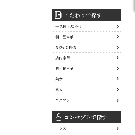
こだわりで探す
一見様 入店不可
朝・昼営業
NEW OPEN
店内豪華
日・祝営業
熟女
素人
コスプレ
コンセプトで探す
ドレス