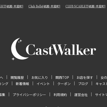
IGHT[祇園･木屋町]
Club Belle[祇園･木屋町]
CLUB SCARLET[祇園･木屋町]
へ
閲覧履歴
お気に入り
関西TOP
お店を探す
女
キング
新着情報
イベント
クーポン
ブログ
キャス
募集
プライバシーポリシー
利用規約
運営会社
サイト