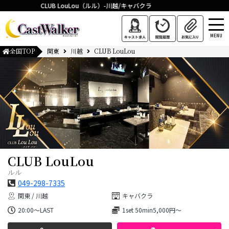
CLUB LouLou（ルル）-川越/キャバクラ
MENU
全国TOP
関東
川越
CLUB LouLou
CLUB LouLou
ルル
049-298-7335
関東 / 川越
キャバクラ
20:00～LAST
1set 50min5,000円～