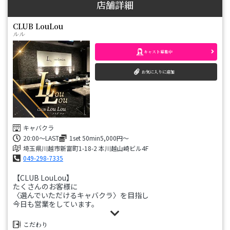
店舗詳細
CLUB LouLou
ルル
キャスト募集中
お気に入りに追加
キャバクラ
20:00～LAST
1set 50min5,000円～
埼玉県川越市新富町1-18-2 本川越山崎ビル4F
049-298-7335
【CLUB LouLou】
たくさんのお客様に
〈選んでいただけるキャバクラ〉を目指し
今日も営業をしています。
・わかりやすい料金システム
こだわり
・お客様のお好みに合わせることができるキャスト