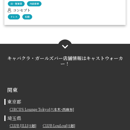
日・祝営業
内装豪華
レベルが高いのは、当たり前です。
コンセプト
ワンフロアを贅沢に使った店内は極上の寛ぎ空間。
ドレス
私服
さまざまなシーンに対応可能です。
川越へお越しの際には、ぜひお立ち寄りください。
キャバクラ・ガールズバー店舗情報は
キャストウォーカ
ー！
関東
東京都
CIRCUS Lounge Tokyo[六本木･西麻布]
埼玉県
CLUB JILL[川越]
CLUB LouLou[川越]