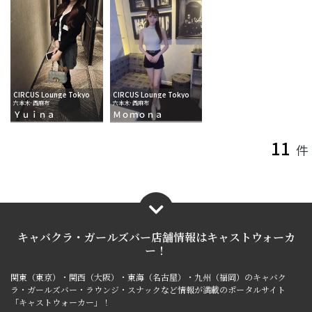
CIRCUS Lounge Tokyo
CIRCUS Lounge Tokyo
六本木･西麻布
六本木･西麻布
Ｙｕｉｎａ
Ｍｏｍｏｎａ
11
件
キャバクラ・ガールズバー店舗情報は
キャストウォーカ
ー！
関東（東京）・関西（大阪）・東海（名古屋）・九州（福岡）のキャバク
ラ・ガールズバー・ラウンジ・スナックなど情報が満載のポータルサイト
「キャストウォーカー」！