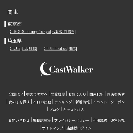
関東
東京都
CIRCUS Lounge Tokyo[六本木･西麻布]
埼玉県
CLUB JILL[川越]
CLUB LouLou[川越]
全国TOP
初めての方へ
閲覧履歴
お気に入り
関東TOP
お店を探す
女の子を探す
本日の出勤
ランキング
新着情報
イベント
クーポン
ブログ
キャスト求人
お問い合わせ
掲載店募集
プライバシーポリシー
利用規約
運営会社
サイトマップ
店舗様ログイン