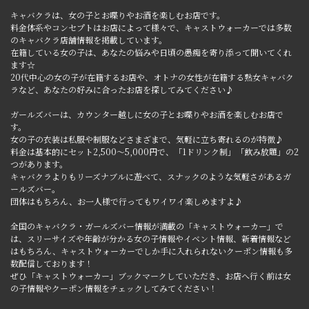
キャバクラは、女の子とお喋りやお酒を楽しむお店です。
料金体系やコンセプトはお店によって様々で、キャストウォーカーでは多数
のキャバクラ店舗情報を掲載しています。
在籍している女の子は、あなたの悩みや日頃の愚痴を寄り添って聞いてくれ
ます☆
20代中心の女の子が在籍するお店や、オトナの女性が在籍する熟女キャバク
ラなど、あなたの好みに合ったお店を探してみてください♪
ガールズバーは、カウンター越しに女の子とお喋りやお酒を楽しむお店で
す。
女の子の衣装は私服や制服などさまざまで、気軽に立ち寄れるのが特徴♪
料金は基本的にセット2,500～5,000円で、「1ドリンク制」「飲み放題」の2
つがあります。
キャバクラよりもリーズナブルに遊べて、スナックのような気軽さがあるガ
ールズバー。
団体はもちろん、お一人様で行ってもワイワイ楽しめますよ♪
全国のキャバクラ・ガールズバー情報が満載の「キャストウォーカー」で
は、スリーサイズや年齢が分かる女の子情報やイベント情報、新着情報など
はもちろん、キャストウォーカーでしか手に入れられないクーポン情報も多
数配信しております！
ぜひ「キャストウォーカー」ブックマークしていただき、お店へ行く前は女
の子情報やクーポン情報をチェックしてみてください！