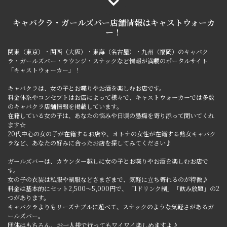
キャバクラ・ガールズバー店舗情報は
キャストウォーカ
ー！
関東（東京）・関西（大阪）・東海（名古屋）・九州（福岡）のキャバク
ラ・ガールズバー・ラウンジ・スナックなど情報が満載のポータルサイト
「キャストウォーカー」！
キャバクラは、女の子とお喋りやお酒を楽しむお店です。
料金体系やコンセプトはお店によって様々で、キャストウォーカーでは多数
のキャバクラ店舗情報を掲載しています。
在籍している女の子は、あなたの悩みや日頃の愚痴を寄り添って聞いてくれ
ます☆
20代中心の女の子が在籍するお店や、オトナの女性が在籍する熟女キャバク
ラなど、あなたの好みに合ったお店を探してみてください♪
ガールズバーは、カウンター越しに女の子とお喋りやお酒を楽しむお店で
す。
女の子の衣装は私服や制服などさまざまで、気軽に立ち寄れるのが特徴♪
料金は基本的にセット2,500～5,000円で、「1ドリンク制」「飲み放題」の2
つがあります。
キャバクラよりもリーズナブルに遊べて、スナックのような気軽さがあるガ
ールズバー。
団体はもちろん、お一人様で行ってもワイワイ楽しめますよ♪