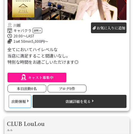
川越
お気に入りに追加
キャバクラ
説明
20:00〜LAST
1set 50min5,000円～
全てにおいてハイレベルな
当店に満足すること間違いなし。
特別な時間をお過ごしいただけます◎
～エリア最大級の面積～
キャスト募集中
広々したフロアは
快適にお過ごしいただくことが可能です。
本日出勤0名
ブログ0件
豪華絢爛な内装で上質なひとときをご体験ください。
出勤情報
店舗詳細を見る
～エリア屈指のキャスト数～
さまざまなタイプの美女が在籍しているため
アナタ好みの女の子に出会うことができます。
CLUB LouLou
ルル