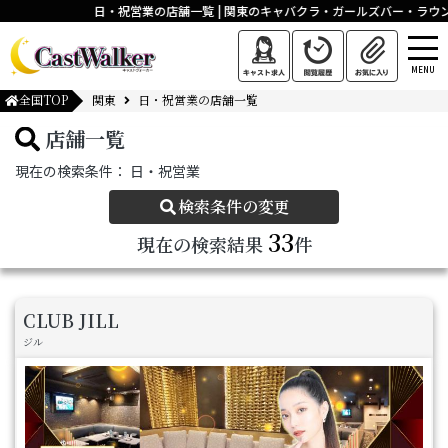
日・祝営業の店舗一覧 | 関東のキャバクラ・ガールズバー・ラウ
MENU
全国TOP
関東
日・祝営業の店舗一覧
店舗一覧
現在の検索条件：
日・祝営業
検索条件の変更
33
現在の検索結果
件
CLUB JILL
ジル