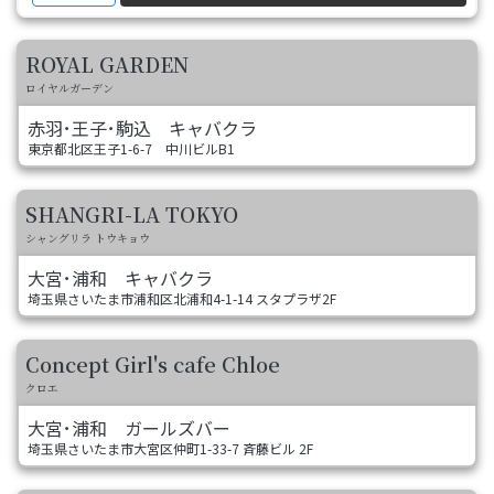
さまざまなシーンに対応可能です。
川越へお越しの際には、ぜひお立ち寄りください。
ROYAL GARDEN
ロイヤルガーデン
赤羽･王子･駒込
キャバクラ
東京都北区王子1-6-7 中川ビルB1
SHANGRI-LA TOKYO
シャングリラ トウキョウ
大宮･浦和
キャバクラ
埼玉県さいたま市浦和区北浦和4-1-14 スタプラザ2F
Concept Girl's cafe Chloe
クロエ
大宮･浦和
ガールズバー
埼玉県さいたま市大宮区仲町1-33-7 斉藤ビル 2F