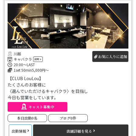
川越
お気に入りに追加
キャバクラ
説明
20:00～LAST
1set 50min5,000円～
【CLUB LouLou】
たくさんのお客様に
〈選んでいただけるキャバクラ〉を目指し
今日も営業をしています。
キャスト募集中
・わかりやすい料金システム
・お客様のお好みに合わせることができるキャスト
本日出勤0名
ブログ0件
レベルが高いのは、当たり前です。
出勤情報
店舗詳細を見る
ワンフロアを贅沢に使った店内は極上の寛ぎ空間。