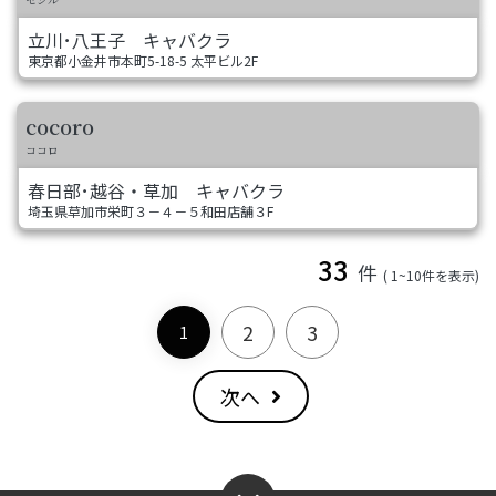
立川･八王子
キャバクラ
東京都小金井市本町5-18-5 太平ビル2F
cocoro
ココロ
春日部･越谷・草加
キャバクラ
埼玉県草加市栄町３－４－５和田店舗３F
33
件
( 1~10件を表示)
2
3
1
次へ