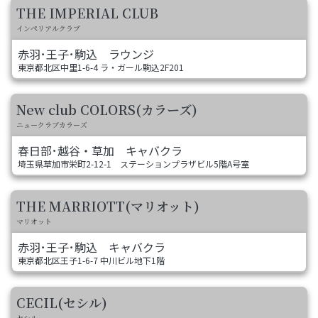
THE IMPERIAL CLUB
インペリアルクラブ
赤羽･王子･駒込
ラウンジ
東京都北区中里1-6-4 ラ・ガール駒込2F201
New club COLORS(カラーズ)
ニュークラブカラーズ
春日部･越谷・草加
キャバクラ
埼玉県草加市栄町2-12-1 ステーションプラザビル5階A号室
THE MARRIOTT(マリオット)
マリオット
赤羽･王子･駒込
キャバクラ
東京都北区王子1-6-7 中川ビル地下1階
CECIL(セシル)
セシル