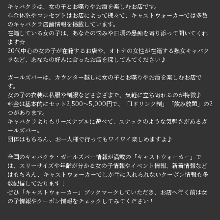
キャバクラは、女の子とお喋りやお酒を楽しむお店です。
料金体系やコンセプトはお店によって様々で、キャストウォーカーでは多数
のキャバクラ店舗情報を掲載しています。
在籍している女の子は、あなたの悩みや日頃の愚痴を寄り添って聞いてくれ
ます☆
20代中心の女の子が在籍するお店や、オトナの女性が在籍する熟女キャバク
ラなど、あなたの好みに合ったお店を探してみてください♪
ガールズバーは、カウンター越しに女の子とお喋りやお酒を楽しむお店で
す。
女の子の衣装は私服や制服などさまざまで、気軽に立ち寄れるのが特徴♪
料金は基本的にセット2,500～5,000円で、「1ドリンク制」「飲み放題」の2
つがあります。
キャバクラよりもリーズナブルに遊べて、スナックのような気軽さがあるガ
ールズバー。
団体はもちろん、お一人様で行ってもワイワイ楽しめますよ♪
全国のキャバクラ・ガールズバー情報が満載の「キャストウォーカー」で
は、スリーサイズや年齢が分かる女の子情報やイベント情報、新着情報など
はもちろん、キャストウォーカーでしか手に入れられないクーポン情報も多
数配信しております！
ぜひ「キャストウォーカー」ブックマークしていただき、お店へ行く前は女
の子情報やクーポン情報をチェックしてみてください！