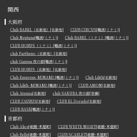
関西
大阪府
Club BABEL（北新地）[北新地]
CLUB CIRCUS[難波(ミナミ)]
Club Neptune[難波(ミナミ)]
Club BABEL（ミナミ）[難波(ミナミ)]
CLUB HORUS（ミナミ）[難波(ミナミ)]
club Partheno（北新地）[北新地]
club Ganesa 夜の部[難波(ミナミ)]
CLUB HORUS（北新地）[北新地]
Club Empress -MINAMI-[難波(ミナミ)]
Club Lilith[北新地]
Club Lilith -MINAMI-[難波(ミナミ)]
CLUB AMON[北新地]
Club Atenna[北新地]
club SAKURA 夜の部[京橋]
CLUB ZAURUS[北新地]
CLUB EL Dorado[北新地]
CLUB BASE[難波(ミナミ)]
京都府
Club Alice[祇園･木屋町]
CLUB WHITE NIGHT[祇園･木屋町]
Club Belle[祇園･木屋町]
CLUB SCARLET[祇園･木屋町]