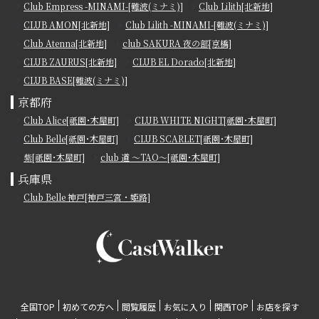
Club Empress -MINAMI-[難波(ミナミ)]
Club Lilith[北新地]
CLUB AMON[北新地]
Club Lilith -MINAMI-[難波(ミナミ)]
Club Atenna[北新地]
club SAKURA 夜の部[京橋]
CLUB ZAURUS[北新地]
CLUB EL Dorado[北新地]
CLUB BASE[難波(ミナミ)]
京都府
Club Alice[祇園･木屋町]
CLUB WHITE NIGHT[祇園･木屋町]
Club Belle[祇園･木屋町]
CLUB SCARLET[祇園･木屋町]
紫[祇園･木屋町]
club 道 ～TAO～[祇園･木屋町]
兵庫県
Club Belle 神戸[神戸三宮・姫路]
全国TOP
初めての方へ
閲覧履歴
お気に入り
関西TOP
お店を探す