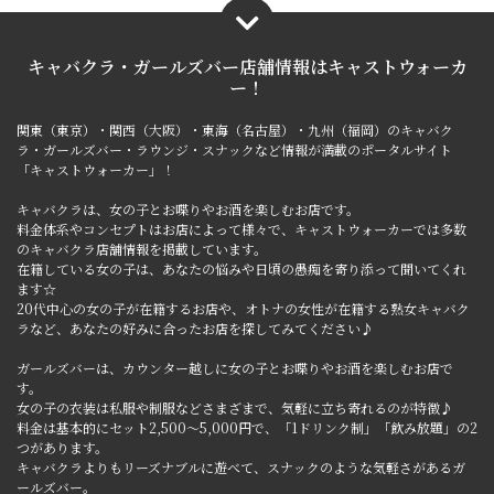
キャバクラ・ガールズバー店舗情報は
キャストウォーカ
ー！
関東（東京）・関西（大阪）・東海（名古屋）・九州（福岡）のキャバク
ラ・ガールズバー・ラウンジ・スナックなど情報が満載のポータルサイト
「キャストウォーカー」！
キャバクラは、女の子とお喋りやお酒を楽しむお店です。
料金体系やコンセプトはお店によって様々で、キャストウォーカーでは多数
のキャバクラ店舗情報を掲載しています。
在籍している女の子は、あなたの悩みや日頃の愚痴を寄り添って聞いてくれ
ます☆
20代中心の女の子が在籍するお店や、オトナの女性が在籍する熟女キャバク
ラなど、あなたの好みに合ったお店を探してみてください♪
ガールズバーは、カウンター越しに女の子とお喋りやお酒を楽しむお店で
す。
女の子の衣装は私服や制服などさまざまで、気軽に立ち寄れるのが特徴♪
料金は基本的にセット2,500～5,000円で、「1ドリンク制」「飲み放題」の2
つがあります。
キャバクラよりもリーズナブルに遊べて、スナックのような気軽さがあるガ
ールズバー。