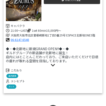
お気に入りに追加
キャバクラ
21:00〜LAST
1set 60min10,000円～
大阪府大阪市北区曾根崎新地1丁目5番29号 ESPACE北新地ONE5階
06-6147-6540
◆・◆北新地に新規GRAND OPEN!!◆・◆
ギルドグループの新店舗が北新地に誕生！
店内にはとことんこだわっており、ご来店いただくだけで日頃
の疲れが取れる空間を目指しております。
ワンランク上の空間で至福のひとときをお楽しみください。
こだわり
店内豪華
コンセプト
ドレス