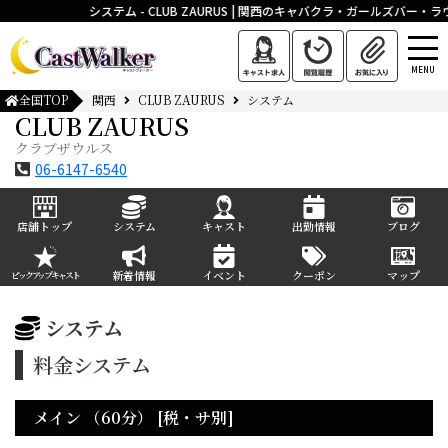
システム - CLUB ZAURUS | 関西のキャバクラ・ガールズバ
MENU
全国TOP
関西
CLUB ZAURUS
システム
CLUB ZAURUS
クラブザウルス
06-6147-6540
店舗トップ
システム
キャスト
出勤情報
ブログ
新着情報
イベント
クーポン
マップ
ピックアップキャスト
システム
料金システム
メイン （60分） [税・サ別]