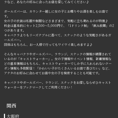
ラなど、あなたの好みに合ったお店を探してみてください♪
ガールズバーは、カウンター越しに女の子とお喋りやお酒を楽しむお店で
す。
女の子の衣装は私服や制服などさまざまで、気軽に立ち寄れるのが特徴♪
料金は基本的にセット2,500～5,000円で、「1ドリンク制」「飲み放題」の2
つがあります。
キャバクラよりもリーズナブルに遊べて、スナックのような気軽さがあるガ
ールズバー。
団体はもちろん、お一人様で行ってもワイワイ楽しめますよ♪
そんなキャバクラやガールズバー、ラウンジ、スナックの情報が網羅されて
いるのが「キャストウォーカー」。女の子情報やイベント情報、新着情報な
どの基本情報はもちろん、キャストウォーカーでしか手に入れられないクー
ポン情報も多数配信！「かわいい子がたくさんいるお店で遊びたい」など、
アナタのお好みに合わせてお店や女の子を検索することも可能です。
キャバクラやガールズバー、ラウンジ、スナックをお探しならぜひキャスト
ウォーカーをブックマークしてご利用ください！
関西
大阪府