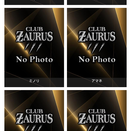
ミノリ
アマネ