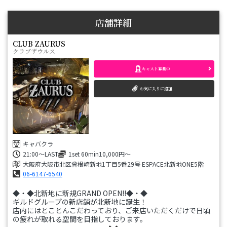
店舗詳細
CLUB ZAURUS
クラブザウルス
キャスト募集中
お気に入りに追加
キャバクラ
21:00〜LAST
1set 60min10,000円～
大阪府大阪市北区曾根崎新地1丁目5番29号 ESPACE北新地ONE5階
06-6147-6540
◆・◆北新地に新規GRAND OPEN!!◆・◆
ギルドグループの新店舗が北新地に誕生！
店内にはとことんこだわっており、ご来店いただくだけで日頃
の疲れが取れる空間を目指しております。