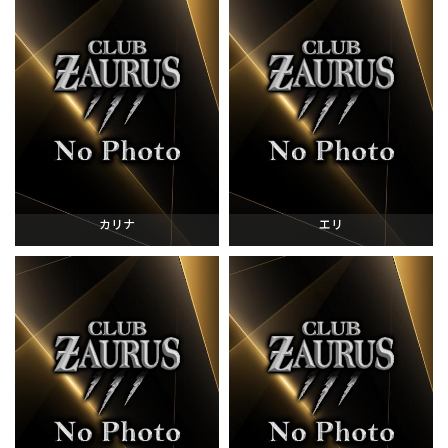
カリナ
エリ