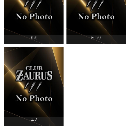
ミミ
ヒヨリ
ユノ