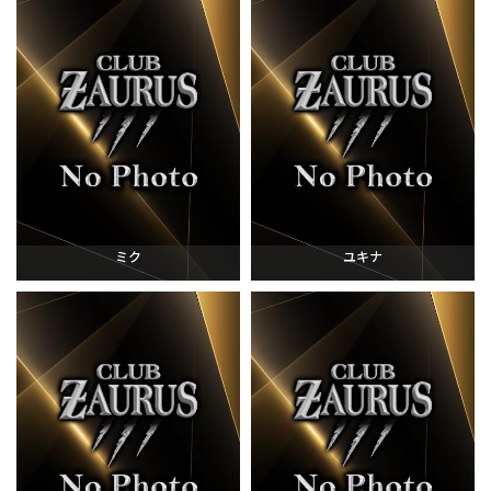
ミク
ユキナ