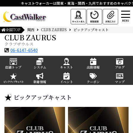
キャストウォーカーは関東・東海・関西・九州でおすすめのキャバクラ・
MENU
全国TOP
関西
CLUB ZAURUS
ピックアップキャスト
CLUB ZAURUS
クラブザウルス
06-6147-6540
店舗トップ
システム
キャスト
出勤情報
ブログ
新着情報
イベント
クーポン
マップ
ピックアップキャスト
ピックアップキャスト