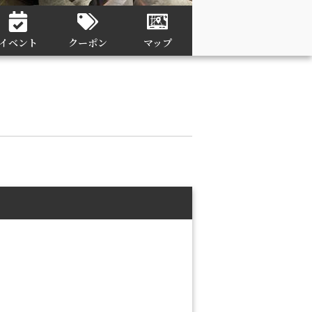
イベント
クーポン
マップ