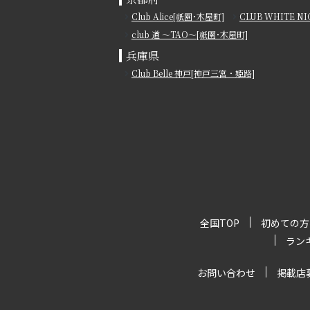
Club Alice[祇園･木屋町]
CLUB WHITE N
club 道 ～TAO～[祇園･木屋町]
兵庫県
Club Belle 神戸[神戸三宮・姫路]
全国TOP
初めての方
ラン
お問い合わせ
掲載店