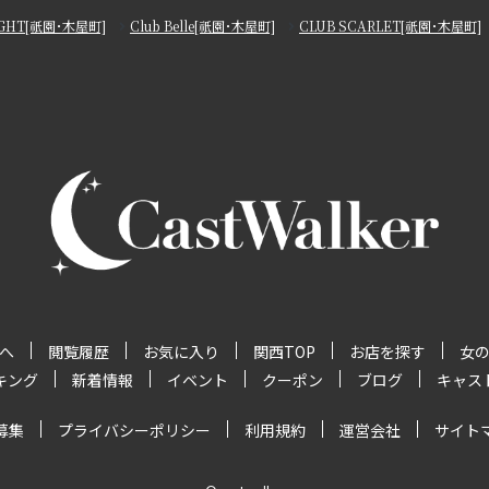
IGHT[祇園･木屋町]
Club Belle[祇園･木屋町]
CLUB SCARLET[祇園･木屋町]
へ
閲覧履歴
お気に入り
関西TOP
お店を探す
女
キング
新着情報
イベント
クーポン
ブログ
キャス
募集
プライバシーポリシー
利用規約
運営会社
サイト