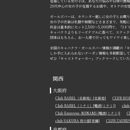
在籍している女の子は、あなたの悩みや日頃の愚痴
20代中心の女の子が在籍するお店や、オトナの女
ガールズバーは、カウンター越しに女の子とお喋り
女の子の衣装は私服や制服などさまざまで、気軽に
料金は基本的にセット2,500～5,000円で、「
キャバクラよりもリーズナブルに遊べて、スナック
団体はもちろん、お一人様で行ってもワイワイ楽
全国のキャバクラ・ガールズバー情報が満載の「キ
しか手に入れられないクーポン情報も多数配信して
ぜひ「キャストウォーカー」ブックマークしていた
関西
大阪府
Club BABEL（北新地）[北新地]
CLUB H
Club BABEL（ミナミ）[難波(ミナミ)]
clu
Club Empress -MINAMI-[難波(ミナミ)]
C
club SAKURA 夜の部[京橋]
CLUB ZAURU
京都府