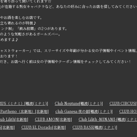
を寄り添って聞いてくれます☆
性が在籍する熟女キャバクラなど、あなたの好みに合ったお店を探してみてください
やお酒を楽しむお店です。
立ち寄れるのが特徴♪
1ドリンク制」「飲み放題」の2つがあります。
のような気軽さがあるガールズバー。
しめますよ♪
ャストウォーカー」では、スリーサイズや年齢が分かる女の子情報やイベント情報
おります！
だき、お店へ行く前は女の子情報やクーポン情報をチェックしてみてください！
ORUS（ミナミ）[難波(ミナミ)]
Club Neptune[難波(ミナミ)]
CLUB CIRCUS
b Partheno（北新地）[北新地]
club Ganesa 夜の部[難波(ミナミ)]
CLUB H
lub Lilith[北新地]
CLUB AMON[北新地]
Club Lilith -MINAMI-[難波(ミナミ
S[北新地]
CLUB EL Dorado[北新地]
CLUB BASE[難波(ミナミ)]