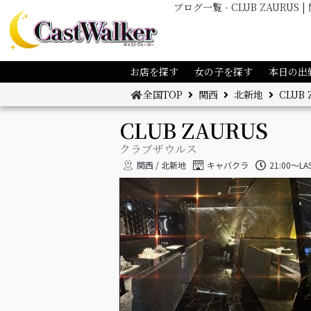
ブログ一覧 - CLUB ZAU
店舗トップ
システム
キャスト
お店を探す
女の子を探す
本日の出
全国TOP
関西
北新地
CLUB 
CLUB ZAURUS
クラブザウルス
関西 / 北新地
キャバクラ
21:00〜LA