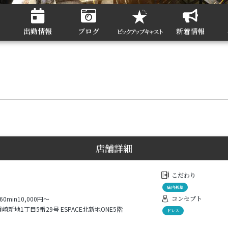
ト
出勤情報
ブログ
新着情報
ピックアップキャスト
店舗詳細
こだわり
店内豪華
コンセプト
t 60min10,000円～
新地1丁目5番29号 ESPACE北新地ONE5階
ドレス