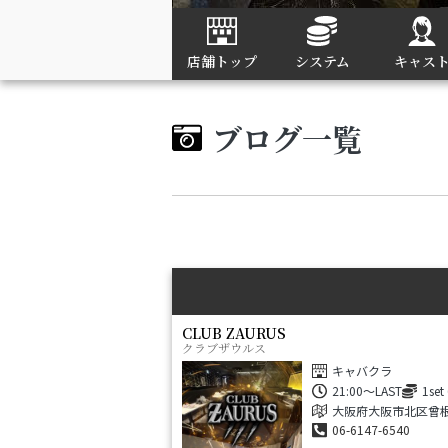
店舗トップ
システム
キャス
ブログ一覧
CLUB ZAURUS
クラブザウルス
キャバクラ
21:00〜LAST
1se
大阪府大阪市北区曾根崎
06-6147-6540