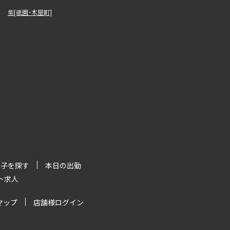
紫[祇園･木屋町]
の子を探す
本日の出勤
ト求人
マップ
店舗様ログイン