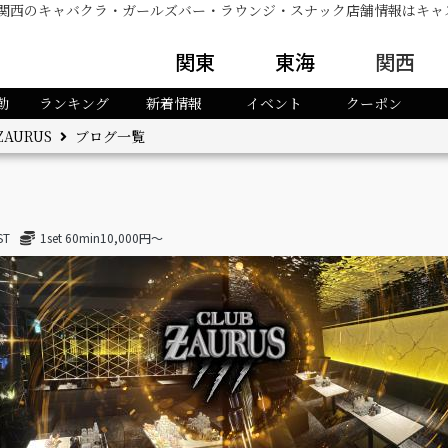
RUS | 関西のキャバクラ・ガールズバー・ラウンジ・スナック店舗情報はキ
関東
東海
関西
出勤情報
ブログ
ピックアップキャスト
新着情報
勤
ランキング
新着情報
イベント
クーポン
ZAURUS
ブログ一覧
ST
1set 60min10,000円～