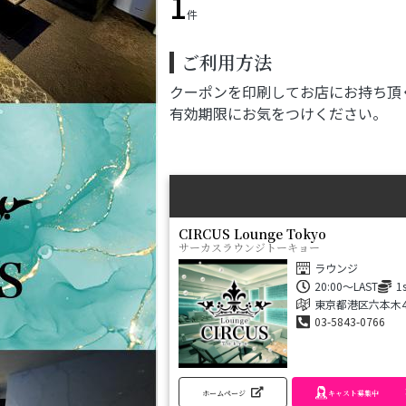
1
件
ご利用方法
クーポンを印刷してお店にお持ち頂
有効期限にお気をつけください。
CIRCUS Lounge Tokyo
サーカスラウンジトーキョー
ラウンジ
20:00～LAST
1
東京都港区六本木4丁
03-5843-0766
ホームページ
キャスト募集中