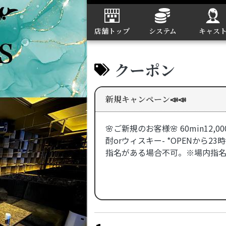
店舗トップ
システム
キャス
クーポン
新規キャンペーン📣📣
🌸ご新規のお客様🌸 60min12,0
酎orウィスキー- *OPENから2
指名がある場合不可。※場内指