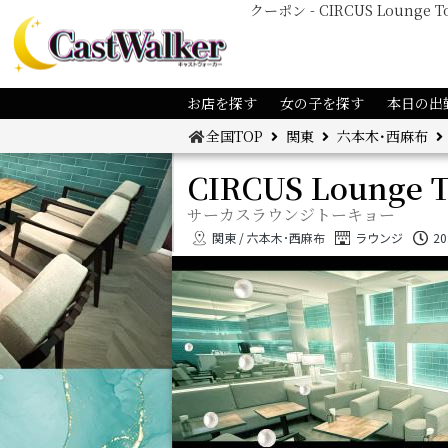
クーポン - CIRCUS Lou
店舗トップ
システム
キャスト
お店を探す
女の子を探す
本日の出
全国TOP
関東
六本木･西麻布
CIRCUS Lounge 
サーカスラウンジトーキョー
関東 / 六本木･西麻布
ラウンジ
20