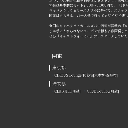
料金は基本的にセット2,500～5,000円で、「
キャバクラよりもリーズナブルに遊べて、スナック
団体はもちろん、お一人様で行ってもワイワイ楽
全国のキャバクラ・ガールズバー情報が満載の「キ
しか手に入れられないクーポン情報も多数配信して
ぜひ「キャストウォーカー」ブックマークしていた
関東
東京都
CIRCUS Lounge Tokyo[六本木･西麻布]
埼玉県
CLUB JILL[川越]
CLUB LouLou[川越]