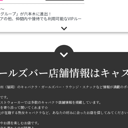
ジ～
ングループ」が六本木に進出！
アの他、仲間内や接待でも利用可能なVIPルー
ご堪能ください。
りお待ちしております。
ールズバー店舗情報は
キャ
州（福岡）のキャバクラ・ガールズバー・ラウンジ・スナックなど情報が満載のポ
です。
ストウォーカーでは多数のキャバクラ店舗情報を掲載しています。
を寄り添って聞いてくれます☆
性が在籍する熟女キャバクラなど、あなたの好みに合ったお店を探してみてください
やお酒を楽しむお店です。
立ち寄れるのが特徴♪