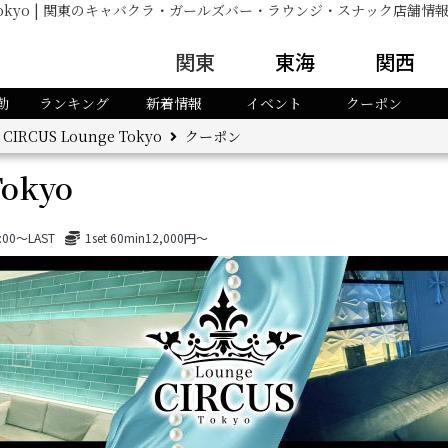
nge Tokyo | 関東のキャバクラ・ガールズバー・ラウンジ・スナック店
関東
東海
関西
出勤情報
ブログ
ピックアップキャスト
新着情報
勤
ランキング
新着情報
イベント
クーポン
CIRCUS Lounge Tokyo
クーポン
Tokyo
:00～LAST
1set 60min12,000円～