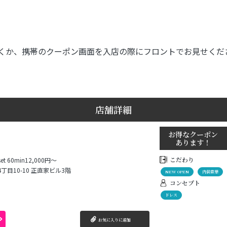
くか、携帯のクーポン画面を入店の際にフロントでお見せくだ
店舗詳細
お得なクーポン
あります！
こだわり
set 60min12,000円～
目10-10 正直家ビル3階
NEW OPEN
内装豪華
コンセプト
ドレス
お気に入りに追加