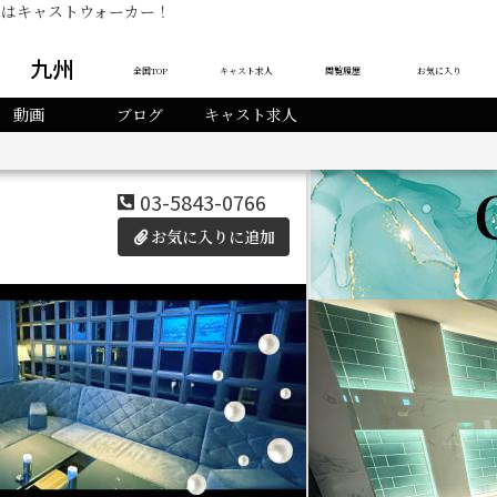
舗情報はキャストウォーカー！
九州
全国TOP
キャスト求人
閲覧履歴
お気に入り
イベント
クーポン
マップ
動画
ブログ
キャスト求人
03-5843-0766
お気に入りに追加