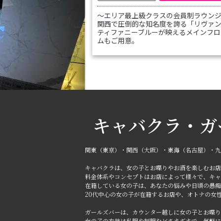
～エリア最上級クラスの会員制ラウン
関西で圧倒的な知名度を誇る「リヴァ
ティファニーブルーが映えるメインフロ
ムもご用意。
洗練されたキャストとサービスをぜひ
スタッフ一同、皆さまのご来店を心よ
キャバクラ・ガ
関東（東京）・関西（大阪）・東海（名古屋）・九
キャバクラは、女の子とお喋りやお酒を楽しむお店
料金体系やコンセプトはお店によって様々で、キャ
在籍している女の子は、あなたの悩みや日頃の愚痴
20代中心の女の子が在籍するお店や、オトナの女
ガールズバーは、カウンター越しに女の子とお喋り
女の子の衣装は私服や制服などさまざまで、気軽に