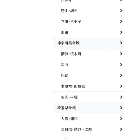
府中･調布
立川･八王子
町田
神奈川県全域
横浜･桜木町
関内
川崎
本厚木･相模原
藤沢･平塚
埼玉県全域
大宮･浦和
春日部･越谷・草加