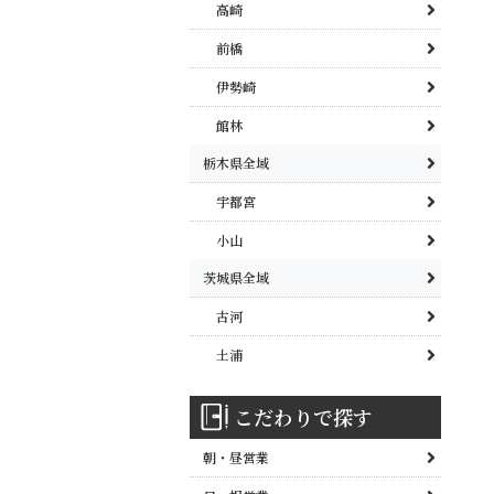
高崎
前橋
伊勢崎
館林
栃木県全域
宇都宮
小山
茨城県全域
古河
土浦
こだわりで探す
朝・昼営業