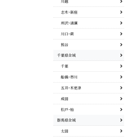
川越
志木･新座
所沢･清瀬
川口･蕨
熊谷
千葉県全域
千葉
船橋･市川
五井･木更津
成田
松戸･柏
群馬県全域
太田