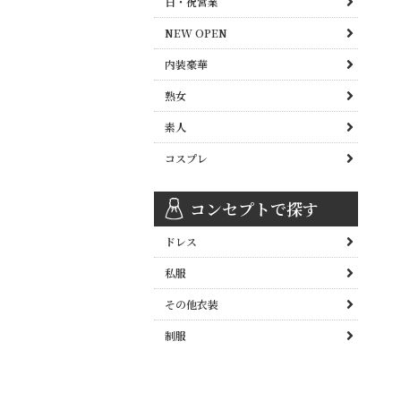
日・祝営業
NEW OPEN
内装豪華
熟女
素人
コスプレ
コンセプトで探す
ドレス
私服
その他衣装
制服