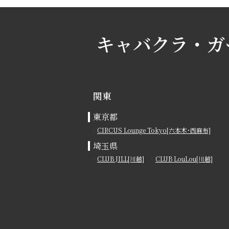
キャバクラ・ガ
関東
東京都
CIRCUS Lounge Tokyo[六本木･西麻布]
埼玉県
CLUB JILL[川越]
CLUB LouLou[川越]