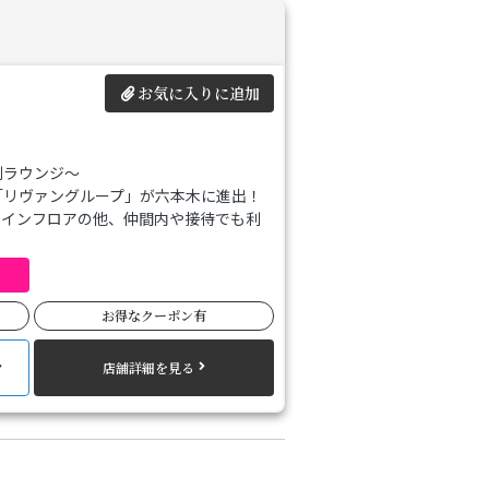
お気に入りに追加
制ラウンジ～
「リヴァングループ」が六本木に進出！
メインフロアの他、仲間内や接待でも利
スをぜひご堪能ください。
店を心よりお待ちしております。
件
お得なクーポン有
店舗詳細を見る