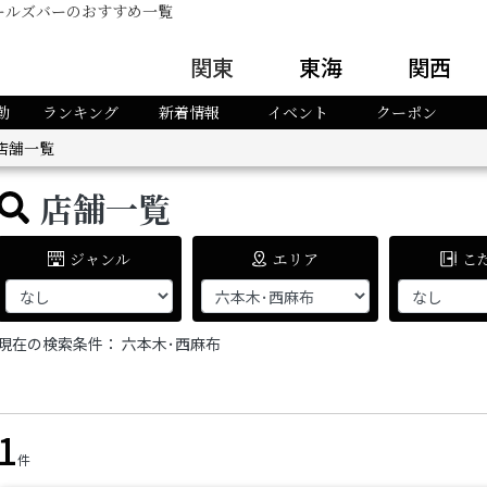
ールズバーのおすすめ一覧
関東
東海
関西
勤
ランキング
新着情報
イベント
クーポン
店舗一覧
店舗一覧
ジャンル
エリア
こ
現在の検索条件：
六本木･西麻布
1
件