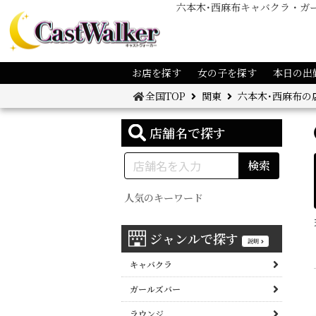
六本木･西麻布キャバクラ・ガ
お店を探す
女の子を探す
本日の出
全国TOP
関東
六本木･西麻布の
店舗名で探す
検索
人気のキーワード
ジャンルで探す
説明
キャバクラ
ガールズバー
ラウンジ