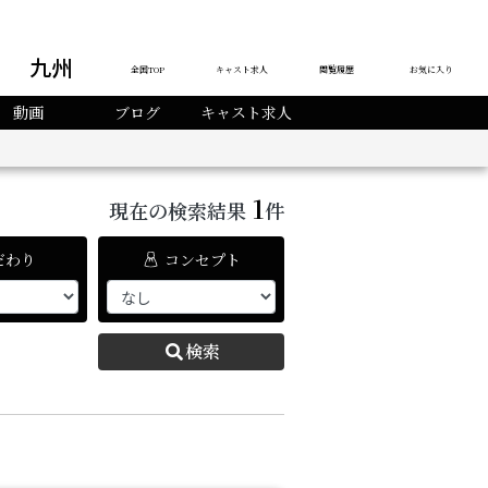
九州
全国TOP
キャスト求人
閲覧履歴
お気に入り
動画
ブログ
キャスト求人
1
現在の検索結果
件
だわり
コンセプト
検索