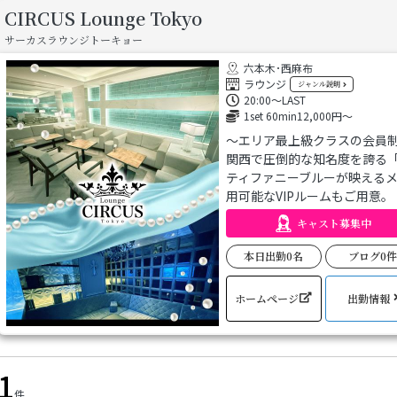
CIRCUS Lounge Tokyo
サーカスラウンジトーキョー
六本木･西麻布
ラウンジ
ジャンル
説明
20:00～LAST
1set 60min12,000円～
～エリア最上級クラスの会員
関西で圧倒的な知名度を誇る
ティファニーブルーが映える
用可能なVIPルームもご用意。
洗練されたキャストとサービ
キャスト募集中
スタッフ一同、皆さまのご来
本日出勤0名
ブログ0
ホームページ
出勤情報
1
件