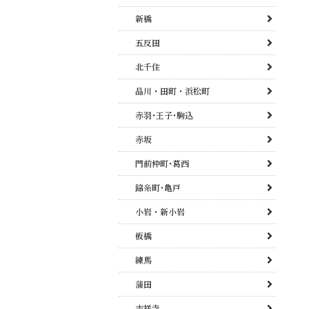
新橋
五反田
北千住
品川・田町・浜松町
赤羽･王子･駒込
赤坂
門前仲町･葛西
錦糸町･亀戸
小岩・新小岩
板橋
練馬
蒲田
吉祥寺