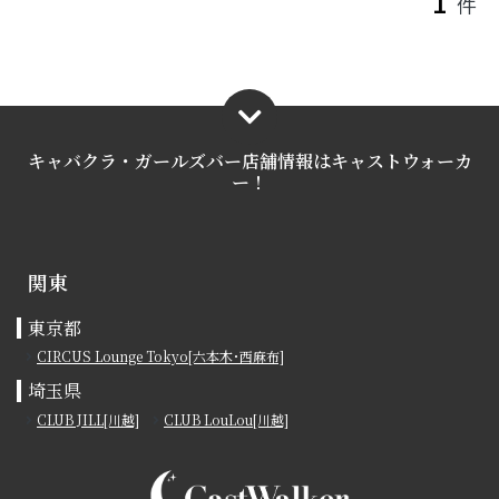
1
件
キャバクラ・ガールズバー店舗情報は
キャストウォーカ
ー！
関東
東京都
CIRCUS Lounge Tokyo[六本木･西麻布]
埼玉県
CLUB JILL[川越]
CLUB LouLou[川越]