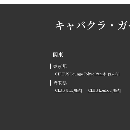
キャバクラ・ガ
関東
東京都
CIRCUS Lounge Tokyo[六本木･西麻布]
埼玉県
CLUB JILL[川越]
CLUB LouLou[川越]