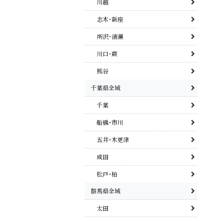
川越
志木･新座
所沢･清瀬
川口･蕨
熊谷
千葉県全域
千葉
船橋･市川
五井･木更津
成田
松戸･柏
群馬県全域
太田