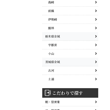
高崎
前橋
伊勢崎
館林
栃木県全域
宇都宮
小山
茨城県全域
古河
土浦
こだわりで探す
朝・昼営業