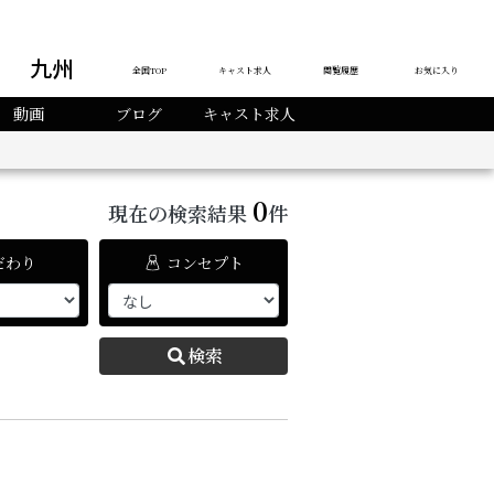
九州
全国TOP
キャスト求人
閲覧履歴
お気に入り
動画
ブログ
キャスト求人
0
現在の検索結果
件
だわり
コンセプト
検索