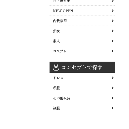
日・祝営業
NEW OPEN
内装豪華
熟女
素人
コスプレ
コンセプトで探す
ドレス
私服
その他衣装
制服