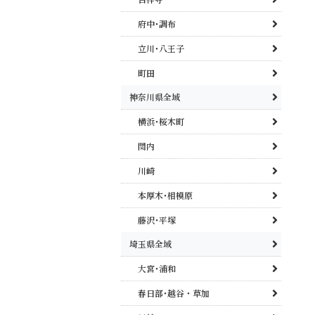
府中･調布
立川･八王子
町田
神奈川県全域
横浜･桜木町
関内
川崎
本厚木･相模原
藤沢･平塚
埼玉県全域
大宮･浦和
春日部･越谷・草加