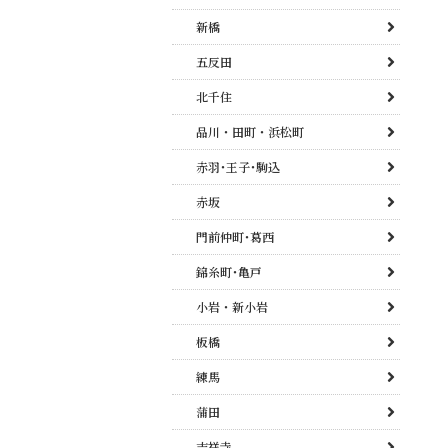
新橋
五反田
北千住
品川・田町・浜松町
赤羽･王子･駒込
赤坂
門前仲町･葛西
錦糸町･亀戸
小岩・新小岩
板橋
練馬
蒲田
吉祥寺