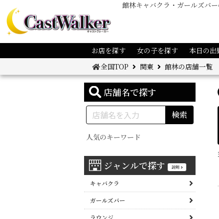
館林キャバクラ・ガールズバー
お店を探す
女の子を探す
本日の出
全国TOP
関東
館林の店舗一覧
店舗名で探す
検索
人気のキーワード
ジャンルで探す
説明
キャバクラ
ガールズバー
ラウンジ