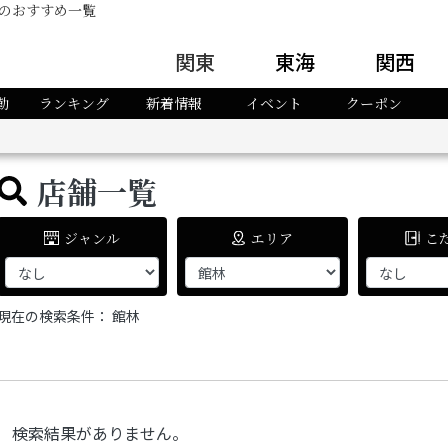
のおすすめ一覧
関東
東海
関西
勤
ランキング
新着情報
イベント
クーポン
店舗一覧
ジャンル
エリア
こ
現在の検索条件：
館林
検索結果がありません。