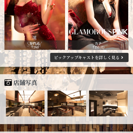
かれん
カナ
T160
T155 (E)
ピックアップキャストを詳しく見る
店舗写真