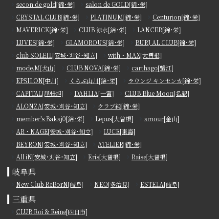
secon de gold[錦･栄]
salon de GOLD[錦･栄]
CRYSTAL CLUB[錦･栄]
PLATINUM[錦･栄]
Centurion[錦･栄]
MAVERICK[錦･栄]
CLUB 涼水[錦･栄]
LANCER[錦･栄]
LUVES[錦･栄]
GLAMOROUS[錦･栄]
BURJ AL CLUB[錦･栄]
club SOLEIL[安城･刈谷･知立]
with・MAX[大曽根]
mode.M[犬山]
CLUB NOVA[錦･栄]
carthago[蟹江]
EPSILON[中川]
くらぶ山川[錦･栄]
ラウンジ キンセンカ[錦･栄]
CAPITAL[尾張旭]
DAHLIA[一宮]
CLUB Blue Moon[名駅]
ALONZA[安城･刈谷･知立]
クラブ純[錦･栄]
member's Bakaj0[錦･栄]
Lepus[大曽根]
amour[金山]
AR・NAGE[安城･刈谷･知立]
LUCE[東海]
BEYRON[安城･刈谷･知立]
ATELIER[錦･栄]
All iN[安城･刈谷･知立]
Eris[大曽根]
Raise[大曽根]
岐阜県
New Club ReBorN[岐阜]
NEO[多治見]
ESTELA[岐阜]
三重県
CLUB Roi & Reine[四日市]