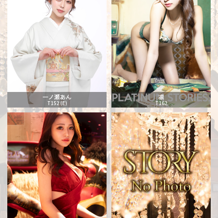
一ノ瀬あん
凛
T152 (E)
T162