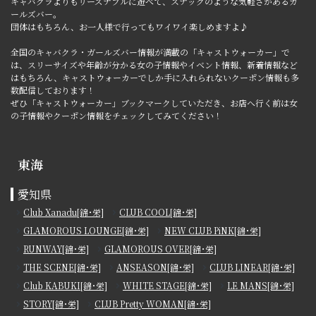
キャバクラよりもリーズナブルに遊べて、スナックのような気軽さがあるガ
ールズバー。
団体はもちろん、お一人様で行ってもワイワイ楽しめますよ♪
全国のキャバクラ・ガールズバー情報が満載の「キャストウォーカー」で
は、スリーサイズや年齢が分かる女の子情報やイベント情報、新着情報など
はもちろん、キャストウォーカーでしか手に入れられないクーポン情報も多
数配信しております！
ぜひ「キャストウォーカー」ブックマークしていただき、お店へ行く前は女
の子情報やクーポン情報をチェックしてみてください！
東海
愛知県
Club Xanadu[錦･栄]
CLUB COOL[錦･栄]
GLAMOROUS LOUNGE[錦･栄]
NEW CLUB PiNK[錦･栄]
RUNWAY[錦･栄]
GLAMOROUS OVER[錦･栄]
THE SCENE[錦･栄]
ANSEASON[錦･栄]
CLUB LINEAR[錦･栄]
Club KABUKI[錦･栄]
WHITE STAGE[錦･栄]
LE MANS[錦･栄]
STORY[錦･栄]
CLUB Pretty WOMAN[錦･栄]