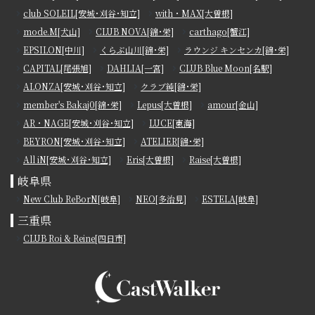
club SOLEIL[安城･刈谷･知立]
with・MAX[大曽根]
mode.M[犬山]
CLUB NOVA[錦･栄]
carthago[蟹江]
EPSILON[中川]
くらぶ山川[錦･栄]
ラウンジ キンセンカ[錦･栄]
CAPITAL[尾張旭]
DAHLIA[一宮]
CLUB Blue Moon[名駅]
ALONZA[安城･刈谷･知立]
クラブ純[錦･栄]
member's Bakaj0[錦･栄]
Lepus[大曽根]
amour[金山]
AR・NAGE[安城･刈谷･知立]
LUCE[東海]
BEYRON[安城･刈谷･知立]
ATELIER[錦･栄]
All iN[安城･刈谷･知立]
Eris[大曽根]
Raise[大曽根]
岐阜県
New Club ReBorN[岐阜]
NEO[多治見]
ESTELA[岐阜]
三重県
CLUB Roi & Reine[四日市]