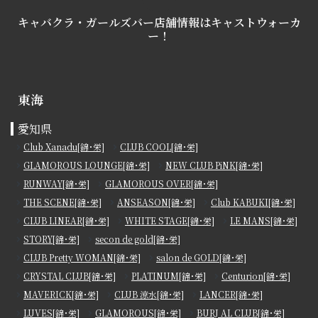
キャバクラ・ガールズバー店舗情報は
キャストウォーカ
ー！
東海
愛知県
Club Xanadu[錦･栄]
CLUB COOL[錦･栄]
GLAMOROUS LOUNGE[錦･栄]
NEW CLUB PiNK[錦･栄]
RUNWAY[錦･栄]
GLAMOROUS OVER[錦･栄]
THE SCENE[錦･栄]
ANSEASON[錦･栄]
Club KABUKI[錦･栄]
CLUB LINEAR[錦･栄]
WHITE STAGE[錦･栄]
LE MANS[錦･栄]
STORY[錦･栄]
secon de gold[錦･栄]
CLUB Pretty WOMAN[錦･栄]
salon de GOLD[錦･栄]
CRYSTAL CLUB[錦･栄]
PLATINUM[錦･栄]
Centurion[錦･栄]
MAVERICK[錦･栄]
CLUB 涼水[錦･栄]
LANCER[錦･栄]
LUVES[錦･栄]
GLAMOROUS[錦･栄]
BURJ AL CLUB[錦･栄]