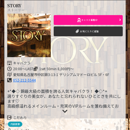
STORY
ストーリー
キャスト募集中
お気に入りに追加
キャバクラ
20:00～LAST
1set 50min 8,000円～
愛知県名古屋市中区錦3-13-1 デリシアムマドーロビル 5F・6F
052-212-5544
+*◆◇ 錦最大級の面積を誇る人気キャバクラ！ ◆◇*+
選りすぐりの美女が、あなたと忘れられないひとときを共にし
ます♡
高級感溢れるメインルーム・充実のVIPルームを兼ね備えてお
り、
どんなシチュエーションでも女の子とアツい夜を楽しんでいた
こだわり
だけます…♡
内装豪華
想像以上の容姿・サービス力であなたを癒します…♡