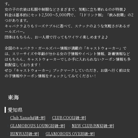
す。
女の子の衣装は私服や制服などさまざまで、気軽に立ち寄れるのが特徴♪
料金は基本的にセット2,500～5,000円で、「1ドリンク制」「飲み放題」の2
つがあります。
キャバクラよりもリーズナブルに遊べて、スナックのような気軽さがあるガ
ールズバー。
団体はもちろん、お一人様で行ってもワイワイ楽しめますよ♪
全国のキャバクラ・ガールズバー情報が満載の「キャストウォーカー」で
は、スリーサイズや年齢が分かる女の子情報やイベント情報、新着情報など
はもちろん、キャストウォーカーでしか手に入れられないクーポン情報も多
数配信しております！
ぜひ「キャストウォーカー」ブックマークしていただき、お店へ行く前は女
の子情報やクーポン情報をチェックしてみてください！
東海
愛知県
Club Xanadu[錦･栄]
CLUB COOL[錦･栄]
GLAMOROUS LOUNGE[錦･栄]
NEW CLUB PiNK[錦･栄]
RUNWAY[錦･栄]
GLAMOROUS OVER[錦･栄]