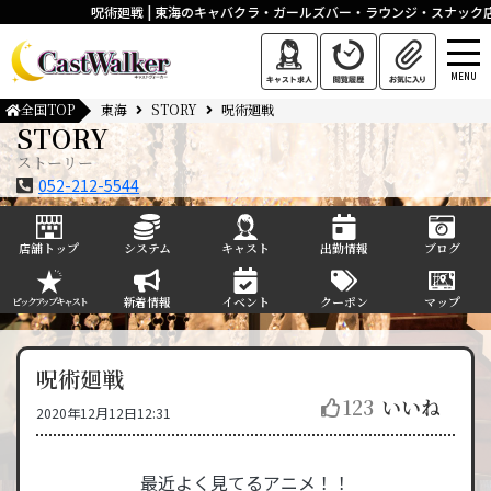
呪術廻戦 | 東海のキャバクラ・ガールズバー・ラウンジ・スナック店
MENU
全国TOP
東海
STORY
呪術廻戦
STORY
ストーリー
052-212-5544
店舗トップ
システム
キャスト
出勤情報
ブログ
新着情報
イベント
クーポン
マップ
ピックアップキャスト
呪術廻戦
123
いいね
2020年12月12日12:31
最近よく見てるアニメ！！