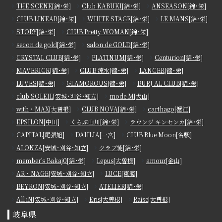
THE SCENE[錦･栄]
Club KABUKI[錦･栄]
ANSEASON[錦･栄]
CLUB LINEAR[錦･栄]
WHITE STAGE[錦･栄]
LE MANS[錦･栄]
STORY[錦･栄]
CLUB Pretty WOMAN[錦･栄]
secon de gold[錦･栄]
salon de GOLD[錦･栄]
CRYSTAL CLUB[錦･栄]
PLATINUM[錦･栄]
Centurion[錦･栄]
MAVERICK[錦･栄]
CLUB 涼水[錦･栄]
LANCER[錦･栄]
LUVES[錦･栄]
GLAMOROUS[錦･栄]
BURJ AL CLUB[錦･栄]
club SOLEIL[安城･刈谷･知立]
mode.M[犬山]
with・MAX[大曽根]
CLUB NOVA[錦･栄]
carthago[蟹江]
EPSILON[中川]
くらぶ山川[錦･栄]
ラウンジ キンセンカ[錦･栄]
CAPITAL[尾張旭]
DAHLIA[一宮]
CLUB Blue Moon[名駅]
ALONZA[安城･刈谷･知立]
クラブ純[錦･栄]
member's Bakaj0[錦･栄]
Lepus[大曽根]
amour[金山]
AR・NAGE[安城･刈谷･知立]
LUCE[東海]
BEYRON[安城･刈谷･知立]
ATELIER[錦･栄]
All iN[安城･刈谷･知立]
Eris[大曽根]
Raise[大曽根]
岐阜県