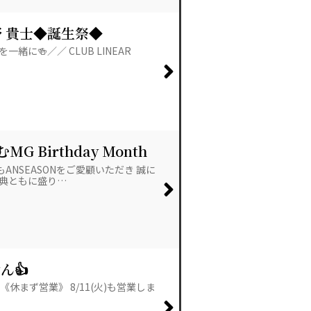
★浦野 貴士◆誕生祭◆
一緒に🍻／／ CLUB LINEAR
Birthday Month
✨
つもANSEASONをご愛顧いただき 誠に
特典ともに盛り…
ん👍
休まず営業》 8/11(火)も営業しま