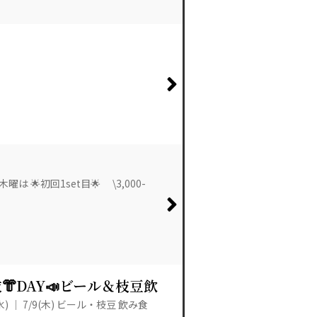
】
 🌟初回1set目🌟 \3,000-
浴衣👘DAY📣ビール＆枝豆飲
(水) ｜ 7/9(木) ビール・枝豆 飲み食