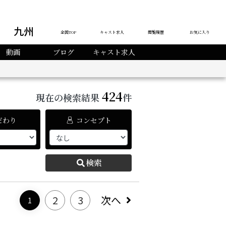
九州
全国TOP
キャスト求人
閲覧履歴
お気に入り
動画
ブログ
キャスト求人
424
現在の検索結果
件
だわり
コンセプト
検索
2
3
次へ
1