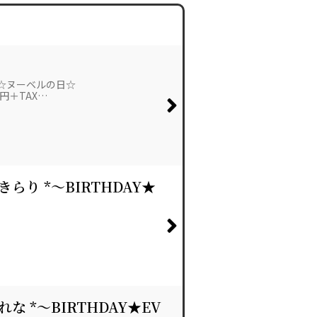
 ☆ヌーベルの日☆
00円＋TAX…
* きらり *～BIRTHDAY★
* れな *～BIRTHDAY★EV