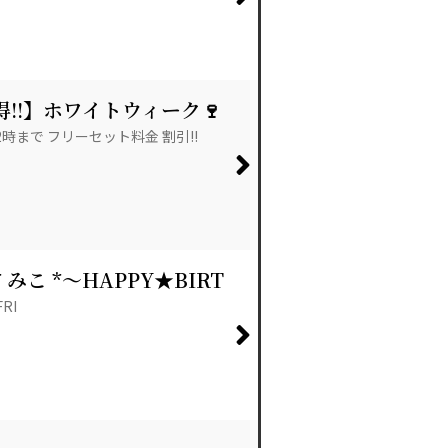
お得!!】ホワイトウィーク🍷
 22時まで フリーセット料金 割引!!
* みこ *～HAPPY★BIRT
FRI