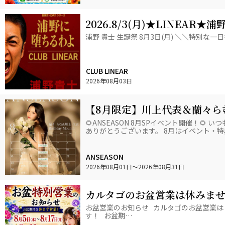
2026.8/3(月)★LINEAR
浦野 貴士 生誕祭 8月3日(月) ＼＼特別な一日を
CLUB LINEAR
2026年08月03日
【8月限定】川上代表＆蘭々らむMG 
開催！会員様限定特典もご用意
🌻ANSEASON 8月SPイベント開催！🌻 い
ありがとうございます。 8月はイベント・
ANSEASON
2026年08月01日
〜2026年08月31日
カルタゴのお盆営業は休みませ
お盆営業のお知らせ カルタゴのお盆営業は 《
す！ お盆期…