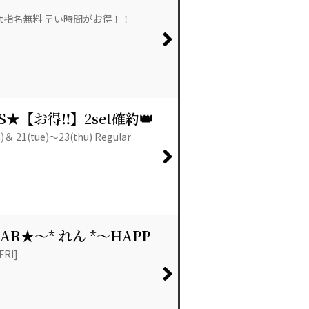
3set指名無料 早い時間がお得！！
WS★【お得‼】2set確約👑
 21(tue)～23(thu) Regular
NEAR★～* れん *～HAPP
FRI]