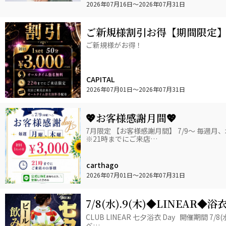
2026年07月16日
〜2026年07月31日
ご新規様割引お得【期間限定
ご新規様がお得！
CAPITAL
2026年07月01日
〜2026年07月31日
💖お客様感謝月間💖
7月限定 【お客様感謝月間】 7/9～ 毎週月、木曜は
※21時までにご来店…
carthago
2026年07月01日
〜2026年07月31日
7/8(水).9(木)◆LINEAR◆
み食べ放題!!
CLUB LINEAR 七夕浴衣 Day 開催期間 7/8
べ…