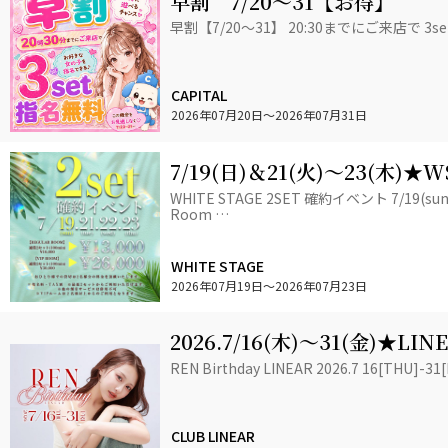
早割 7/20～31【お得】
早割【7/20～31】 20:30までにご来店で 
CAPITAL
2026年07月20日
〜2026年07月31日
7/19(日)＆21(火)～23(木)★
イベント📣
WHITE STAGE 2SET 確約イベント 7/19(sun)＆
Room …
WHITE STAGE
2026年07月19日
〜2026年07月23日
2026.7/16(木)～31(金)★LI
Y★BIRTHDAY+゜
REN Birthday LINEAR 2026.7 16[THU]-31[
CLUB LINEAR