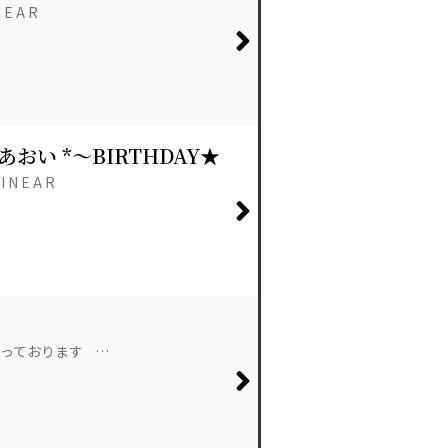
 E A R
* あおい *～BIRTHDAY★
I N E A R
っております …