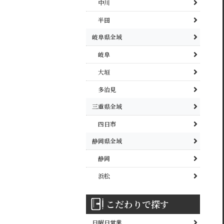
中川
半田
岐阜県全域
岐阜
大垣
多治見
三重県全域
四日市
静岡県全域
静岡
浜松
こだわりで探す
日曜日営業