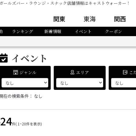
ラ・ガールズバー・ラウンジ・スナック店舗情報はキャストウォーカー！
関東
東海
関西
勤
ランキング
新着情報
イベント
クーポン
イベント
ジャンル
エリア
こ
現在の検索条件：
なし
424
件
( 1~20件を表示)