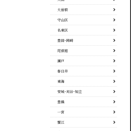
大曽根
守山区
名東区
豊田･岡崎
尾張旭
瀬戸
春日井
東海
安城･刈谷･知立
豊橋
一宮
蟹江