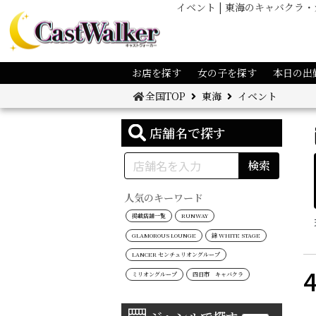
イベント | 東海のキャバク
お店を探す
女の子を探す
本日の出
全国TOP
東海
イベント
店舗名で探す
検索
人気のキーワード
掲載店舗一覧
RUNWAY
GLAMOROUS LOUNGE
錦 WHITE STAGE
LANCER センチュリオングループ
ミリオングループ
四日市 キャバクラ