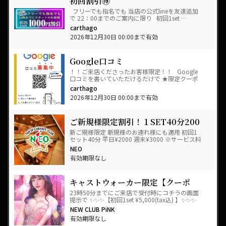
初回割引🉐
フリーでも指名でも 当店の公式lineを友達追加
で 22：00までのご案内に限り 初回1set …
carthago
2026年12月30日 00:00まで有効
Google口コミ
！！ご来店くださったお客様限定！！ Google
口コミを書いていただけるだけで ★限定クーポ
ンプレゼント★ …
carthago
2026年12月30日 00:00まで有効
ご新規様限定割引！１SET40分200
0円でご案内！
新ご規様限定 新規様のお連れ様にも適用 初回1
セット40分 平日¥2000 週末¥3000 ※サービス料
込、消費税別 お客…
NEO
有効期限なし
キャストウォーカー限定【クーポ
ン】￥5000
23時50分までにご来店で受付時にコチラの画面
提示で ✨✨✨【初回1set ¥5,000(tax込) 】✨✨✨
にてご案内させていただきます♪…
NEW CLUB PiNK
有効期限なし