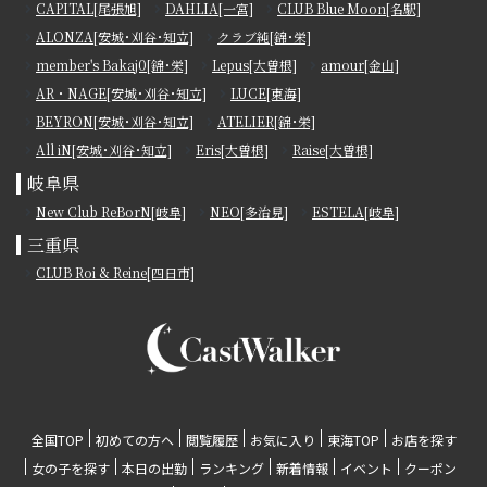
CAPITAL[尾張旭]
DAHLIA[一宮]
CLUB Blue Moon[名駅]
ALONZA[安城･刈谷･知立]
クラブ純[錦･栄]
member's Bakaj0[錦･栄]
Lepus[大曽根]
amour[金山]
AR・NAGE[安城･刈谷･知立]
LUCE[東海]
BEYRON[安城･刈谷･知立]
ATELIER[錦･栄]
All iN[安城･刈谷･知立]
Eris[大曽根]
Raise[大曽根]
岐阜県
New Club ReBorN[岐阜]
NEO[多治見]
ESTELA[岐阜]
三重県
CLUB Roi & Reine[四日市]
全国TOP
初めての方へ
閲覧履歴
お気に入り
東海TOP
お店を探す
女の子を探す
本日の出勤
ランキング
新着情報
イベント
クーポン