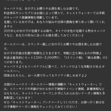
キャバクラは、女の子とお喋りやお酒を楽しむお店です。
料金体系やコンセプトはお店によって様々で、キャストウォーカーでは多数
のキャバクラ店舗情報を掲載しています。
在籍している女の子は、あなたの悩みや日頃の愚痴を寄り添って聞いてくれ
ます☆
20代中心の女の子が在籍するお店や、オトナの女性が在籍する熟女キャバク
ラなど、あなたの好みに合ったお店を探してみてください♪
ガールズバーは、カウンター越しに女の子とお喋りやお酒を楽しむお店で
す。
女の子の衣装は私服や制服などさまざまで、気軽に立ち寄れるのが特徴♪
料金は基本的にセット2,500～5,000円で、「1ドリンク制」「飲み放題」の2
つがあります。
キャバクラよりもリーズナブルに遊べて、スナックのような気軽さがあるガ
ールズバー。
団体はもちろん、お一人様で行ってもワイワイ楽しめますよ♪
全国のキャバクラ・ガールズバー情報が満載の「キャストウォーカー」で
は、スリーサイズや年齢が分かる女の子情報やイベント情報、新着情報など
はもちろん、キャストウォーカーでしか手に入れられないクーポン情報も多
数配信しております！
ぜひ「キャストウォーカー」ブックマークしていただき、お店へ行く前は女
の子情報やクーポン情報をチェックしてみてください！