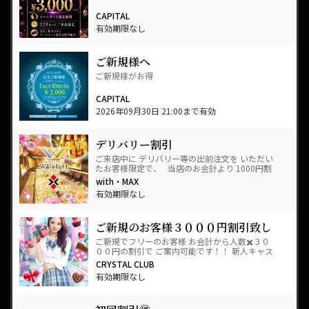
CAPITAL
有効期限なし
ご新規様へ
ご新規様がお得
CAPITAL
2026年09月30日 21:00まで有効
デリバリー割引
ご来店中に デリバリー等の出前注文を いただい
たお客様限定で、 当店のお会計より 1000円割
引き！！ させ…
with・MAX
有効期限なし
ご新規のお客様３０００円割引致し
ます！
ご新規でフリーのお客様 お会計から人数✖️３０
００円の割引で ご案内可能です！！ 新人キャス
ト多数！ ＜キャストウォーカー見た！＞と入…
CRYSTAL CLUB
有効期限なし