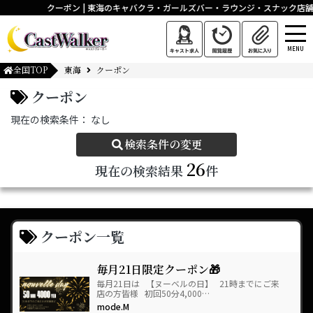
クーポン | 東海のキャバクラ・ガールズバー・ラウンジ・スナック店舗
MENU
全国TOP
東海
クーポン
クーポン
現在の検索条件：
なし
検索条件の変更
26
現在の検索結果
件
クーポン一覧
毎月21日限定クーポン🎁
毎月21日は 【ヌーベルの日】 21時までにご来
店の方皆様 初回50分4,000…
mode.M