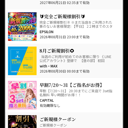
2027年06月21日 02:35まで有効
🔰完全ご新規様割引🔰
完全ご新規様割引🥂 ※まだ当店をご利用された
事のないお客様限定❕ 【平日】 2２時までのスタ
ートで 初回 1SET 40分&…
EPSILON
2026年08月31日 23:00まで有効
8月ご新規割引🌻
当店のご利用が初めてのお客様に限り 《 LINE
公式アカウント》登録で 【昼の部】 初回
1SET&n…
with・MAX
2026年08月30日 00:00まで有効
早割7/20～31【ご指名がお得】
早割【7/20～31】 20:30までにご来店で 3set指
名無料 早い時間がお得！！
CAPITAL
有効期限なし
ご新規様クーポン
ご新規様クーポン