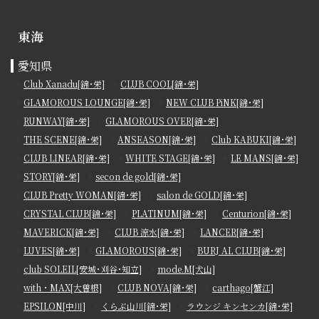
東海
愛知県
Club Xanadu[錦･栄]
CLUB COOL[錦･栄]
GLAMOROUS LOUNGE[錦･栄]
NEW CLUB PiNK[錦･栄]
RUNWAY[錦･栄]
GLAMOROUS OVER[錦･栄]
THE SCENE[錦･栄]
ANSEASON[錦･栄]
Club KABUKI[錦･栄]
CLUB LINEAR[錦･栄]
WHITE STAGE[錦･栄]
LE MANS[錦･栄]
STORY[錦･栄]
secon de gold[錦･栄]
CLUB Pretty WOMAN[錦･栄]
salon de GOLD[錦･栄]
CRYSTAL CLUB[錦･栄]
PLATINUM[錦･栄]
Centurion[錦･栄]
MAVERICK[錦･栄]
CLUB 涼水[錦･栄]
LANCER[錦･栄]
LUVES[錦･栄]
GLAMOROUS[錦･栄]
BURJ AL CLUB[錦･栄]
club SOLEIL[安城･刈谷･知立]
mode.M[犬山]
with・MAX[大曽根]
CLUB NOVA[錦･栄]
carthago[蟹江]
EPSILON[中川]
くらぶ山川[錦･栄]
ラウンジ キンセンカ[錦･栄]