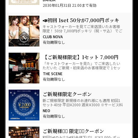
2030年01月31日 21:00まで有効
📣初回 1set 50分が7,000円ポッキ
リ！📣
キャストウォーカーを見てご来店頂いたお客様
限定！ 50分 7,000円ポッキリ（税・サ込） でご
案内させていただきます🍾 キャストウォーカーだ
CLUB NOVA
け…
有効期限なし
【ご新規様限定】1セット 7,000円
ポッキリ
「キャストウォーカーを見た」でご来店したい
ただいた ご新規・初来店のお客様限定で 1セッ
ト 7,000円（サービス料、税込） でご案内させ
THE SCENE
て…
有効期限なし
ご新規様限定クーポン
新ご規様限定 新規様のお連れ様にも適用 初回1
セット40分 平日¥2000 週末¥3000 ※サービス料
込、消費税別 お客…
NEO
有効期限なし
ご新規様🙋‍♀️ 限定🙅‍♂️クーポン
初回Setのみ⁉️ Set料金値下げ‼️ 💴¥3,000- ポッ