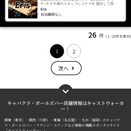
キリ❗️ その場のスタッフにコチラを 提示して頂…
Eris
有効期限なし
26
件
( 1~20件を表示)
2
1
次へ
キャバクラ・ガールズバー店舗情報は
キャストウォーカ
ー！
関東（東京）・関西（大阪）・東海（名古屋）・九州（福岡）のキャバク
ラ・ガールズバー・ラウンジ・スナックなど情報が満載のポータルサイト
「キャストウォーカー」！