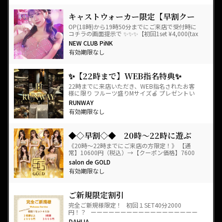
キャストウォーカー限定【早割クー
ポン】￥4000
OP(18時)から19時50分までにご来店で受付時に
コチラの画面提示で ✨✨✨【初回1set ¥4,000(tax
込) 】✨✨✨ にてご案内さ…
NEW CLUB PiNK
有効期限なし
✨【22時まで】WEB指名特典✨
22時までに来店いただき、WEB指名されたお客
様に限り フルーツ盛りMサイズ🍎 プレゼントい
たします🎁 フロントでWEB指名したいキャスト
RUNWAY
の…
有効期限なし
◆◇早割◇◆ 20時〜22時に遊ぶ
なら必須携帯クーポン！
《20時〜22時までにご来店の方限定！》 【通
常】10600円（税込）→【クーポン価格】7600
円（税込）でご案内いたします。 ＊エントラ
salon de GOLD
ン…
有効期限なし
ご新規限定割引
完全ご新規様限定！ 初回１SET40分2000
円！？ ーーーーーーーーーーーーーーーーーー
ーーーーーーーー…
DAHLIA