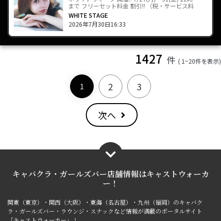
まで フリーセット料金 割引!! （税・サービス料
込み） 23…
WHITE STAGE
2026年7月30日16:33
1427
件
( 1~20件を表示)
2
3
1
次へ
キャバクラ・ガールズバー店舗情報は
キャストウォーカ
ー！
関東（東京）・関西（大阪）・東海（名古屋）・九州（福岡）のキャバク
ラ・ガールズバー・ラウンジ・スナックなど情報が満載のポータルサイト
「キャストウォーカー」！