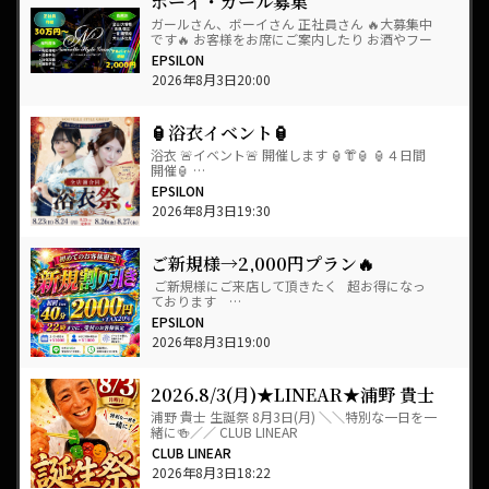
ボーイ・ガール募集
ガールさん、ボーイさん 正社員さん 🔥大募集中
です🔥 お客様をお席にご案内したり お酒やフー
ドをテーブルまで 運んだりするお仕事です。 …
EPSILON
2026年8月3日20:00
🏮浴衣イベント🏮
浴衣 🚨イベント🚨 開催します 🏮👘🏮 🏮４日間
開催🏮 …
EPSILON
2026年8月3日19:30
ご新規様→2,000円プラン🔥
ご新規様にご来店して頂きたく 超お得になっ
ております …
EPSILON
2026年8月3日19:00
2026.8/3(月)★LINEAR★浦野 貴士
◆誕生祭◆
浦野 貴士 生誕祭 8月3日(月) ＼＼特別な一日を一
緒に🍻／／ CLUB LINEAR
CLUB LINEAR
2026年8月3日18:22