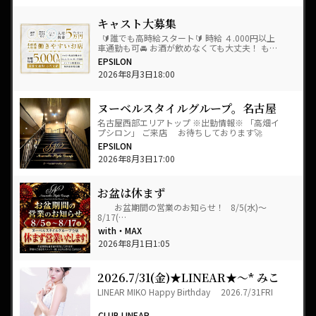
キャスト大募集
🔰誰でも高時給スタート🔰 時給 ４.000円以上
車通勤も可🚘 お酒が飲めなくても大丈夫！ も…
EPSILON
2026年8月3日18:00
ヌーベルスタイルグループ。名古屋
西部エリア、ダントツ🔥
名古屋西部エリアトップ ※出勤情報※ 「高畑イ
プシロン」 ご来店 お待ちしております🚀
…
EPSILON
2026年8月3日17:00
お盆は休まず
お盆期間の営業のお知らせ！ 8/5(水)～
8/17(…
with・MAX
2026年8月1日1:05
2026.7/31(金)★LINEAR★～* みこ
*～HAPPY★BIRTHDAY+゜
LINEAR MIKO Happy Birthday 2026.7/31FRI
CLUB LINEAR