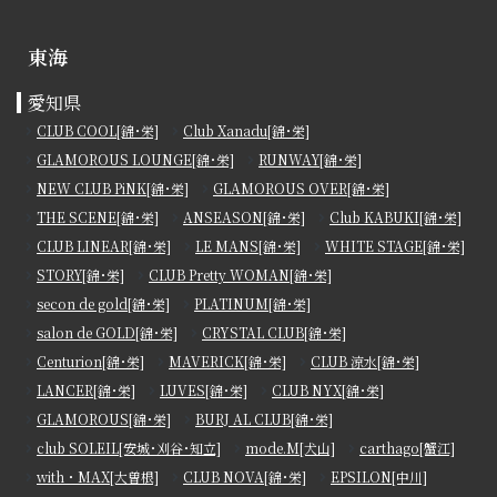
東海
愛知県
CLUB COOL[錦･栄]
Club Xanadu[錦･栄]
GLAMOROUS LOUNGE[錦･栄]
RUNWAY[錦･栄]
NEW CLUB PiNK[錦･栄]
GLAMOROUS OVER[錦･栄]
THE SCENE[錦･栄]
ANSEASON[錦･栄]
Club KABUKI[錦･栄]
CLUB LINEAR[錦･栄]
LE MANS[錦･栄]
WHITE STAGE[錦･栄]
STORY[錦･栄]
CLUB Pretty WOMAN[錦･栄]
secon de gold[錦･栄]
PLATINUM[錦･栄]
salon de GOLD[錦･栄]
CRYSTAL CLUB[錦･栄]
Centurion[錦･栄]
MAVERICK[錦･栄]
CLUB 涼水[錦･栄]
LANCER[錦･栄]
LUVES[錦･栄]
CLUB NYX[錦･栄]
GLAMOROUS[錦･栄]
BURJ AL CLUB[錦･栄]
club SOLEIL[安城･刈谷･知立]
mode.M[犬山]
carthago[蟹江]
with・MAX[大曽根]
CLUB NOVA[錦･栄]
EPSILON[中川]