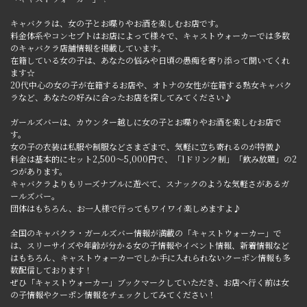
キャバクラは、女の子とお喋りやお酒を楽しむお店です。
料金体系やコンセプトはお店によって様々で、キャストウォーカーでは多数
のキャバクラ店舗情報を掲載しています。
在籍している女の子は、あなたの悩みや日頃の愚痴を寄り添って聞いてくれ
ます☆
20代中心の女の子が在籍するお店や、オトナの女性が在籍する熟女キャバク
ラなど、あなたの好みに合ったお店を探してみてください♪
ガールズバーは、カウンター越しに女の子とお喋りやお酒を楽しむお店で
す。
女の子の衣装は私服や制服などさまざまで、気軽に立ち寄れるのが特徴♪
料金は基本的にセット2,500～5,000円で、「1ドリンク制」「飲み放題」の2
つがあります。
キャバクラよりもリーズナブルに遊べて、スナックのような気軽さがあるガ
ールズバー。
団体はもちろん、お一人様で行ってもワイワイ楽しめますよ♪
全国のキャバクラ・ガールズバー情報が満載の「キャストウォーカー」で
は、スリーサイズや年齢が分かる女の子情報やイベント情報、新着情報など
はもちろん、キャストウォーカーでしか手に入れられないクーポン情報も多
数配信しております！
ぜひ「キャストウォーカー」ブックマークしていただき、お店へ行く前は女
の子情報やクーポン情報をチェックしてみてください！