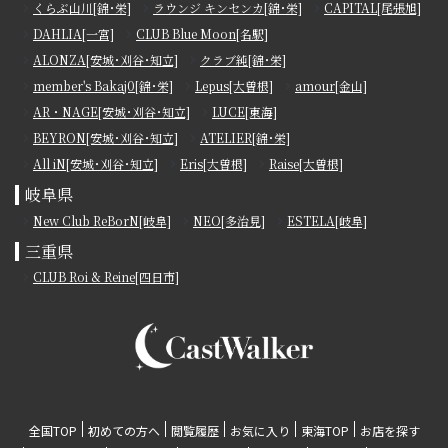
くらぶ山川[錦･栄]
ラウンジ キンセンカ[錦･栄]
CAPITAL[尾張旭]
DAHLIA[一宮]
CLUB Blue Moon[名駅]
ALONZA[安城･刈谷･知立]
クラブ純[錦･栄]
member's Bakaj0[錦･栄]
Lepus[大曽根]
amour[金山]
AR・NAGE[安城･刈谷･知立]
LUCE[東海]
BEYRON[安城･刈谷･知立]
ATELIER[錦･栄]
All iN[安城･刈谷･知立]
Eris[大曽根]
Raise[大曽根]
岐阜県
New Club ReBorN[岐阜]
NEO[多治見]
ESTELA[岐阜]
三重県
CLUB Roi & Reine[四日市]
全国TOP
初めての方へ
閲覧履歴
お気に入り
東海TOP
お店を探す