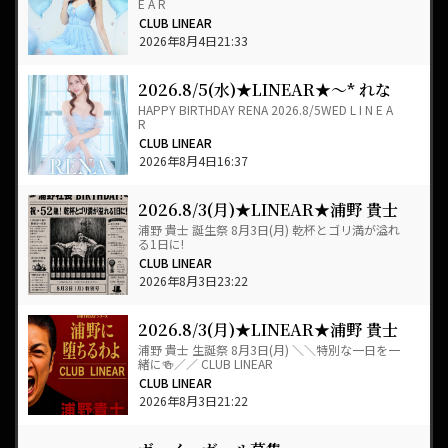
E A R
CLUB LINEAR
2026年8月4日21:33
2026.8/5(水)★LINEAR★～* れな
*～BIRTHDAY★EVENT+゜
HAPPY BIRTHDAY RENA 2026.8/5WED L I N E A
R
CLUB LINEAR
2026年8月4日16:37
2026.8/3(月)★LINEAR★浦野 貴士
◆誕生祭◆
浦野 貴士 誕生祭 8月3日(月) 乾杯とゴリ満が溢れ
る1日に!
CLUB LINEAR
2026年8月3日23:22
2026.8/3(月)★LINEAR★浦野 貴士
◆誕生祭◆
浦野 貴士 生誕祭 8月3日(月) ＼＼特別な一日を一
緒に🍻／／ CLUB LINEAR
CLUB LINEAR
2026年8月3日21:22