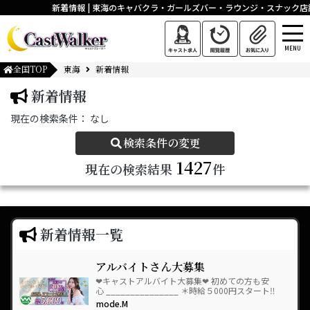
新着情報 | 東海のキャバクラ・ガールズバー・ラウンジ・スナック店
MENU
全国TOP
東海
新着情報
新着情報
現在の検索条件：
なし
検索条件の変更
1427
現在の検索結果
件
新着情報一覧
アルバイトさん大募集
❤︎キャストアルバイト大募集❤︎ 初めての方も安
心 _______________ ＊時給５000円スタート‼︎
＊専用駐車場完備！ …
mode.M