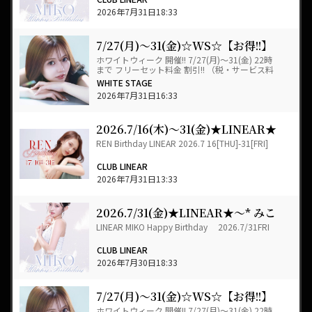
2026年7月31日18:33
7/27(月)～31(金)☆WS☆【お得!!】
ホワイトウィーク🍷✨
ホワイトウィーク 開催!! 7/27(月)～31(金) 22時
まで フリーセット料金 割引!! （税・サービス料
込み） 23…
WHITE STAGE
2026年7月31日16:33
2026.7/16(木)～31(金)★LINEAR★
～* れん *～HAPPY★BIRTHDAY
REN Birthday LINEAR 2026.7 16[THU]-31[FRI]
+゜
CLUB LINEAR
2026年7月31日13:33
2026.7/31(金)★LINEAR★～* みこ
*～HAPPY★BIRTHDAY+゜
LINEAR MIKO Happy Birthday 2026.7/31FRI
CLUB LINEAR
2026年7月30日18:33
7/27(月)～31(金)☆WS☆【お得!!】
ホワイトウィーク🍷✨
ホワイトウィーク 開催!! 7/27(月)～31(金) 22時