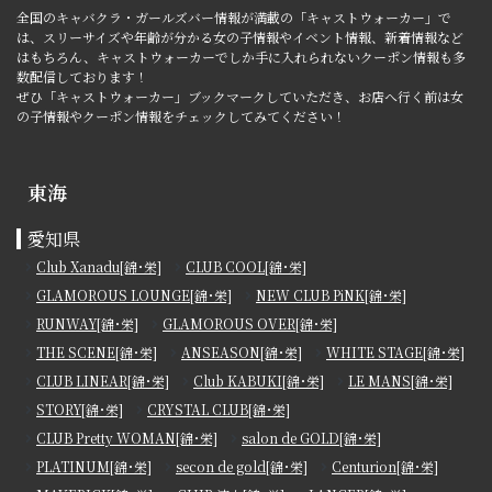
全国のキャバクラ・ガールズバー情報が満載の「キャストウォーカー」で
は、スリーサイズや年齢が分かる女の子情報やイベント情報、新着情報など
はもちろん、キャストウォーカーでしか手に入れられないクーポン情報も多
数配信しております！
ぜひ「キャストウォーカー」ブックマークしていただき、お店へ行く前は女
の子情報やクーポン情報をチェックしてみてください！
東海
愛知県
Club Xanadu[錦･栄]
CLUB COOL[錦･栄]
GLAMOROUS LOUNGE[錦･栄]
NEW CLUB PiNK[錦･栄]
RUNWAY[錦･栄]
GLAMOROUS OVER[錦･栄]
THE SCENE[錦･栄]
ANSEASON[錦･栄]
WHITE STAGE[錦･栄]
CLUB LINEAR[錦･栄]
Club KABUKI[錦･栄]
LE MANS[錦･栄]
STORY[錦･栄]
CRYSTAL CLUB[錦･栄]
CLUB Pretty WOMAN[錦･栄]
salon de GOLD[錦･栄]
PLATINUM[錦･栄]
secon de gold[錦･栄]
Centurion[錦･栄]