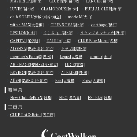
MAVERICK[錦･栄]
CLUB 涼水[錦･栄]
LANCER[錦･栄]
LUVES[錦･栄]
GLAMOROUS[錦･栄]
BURJ AL CLUB[錦･栄]
club SOLEIL[安城･刈谷･知立]
mode.M[犬山]
with・MAX[大曽根]
CLUB NOVA[錦･栄]
carthago[蟹江]
EPSILON[中川]
くらぶ山川[錦･栄]
ラウンジ キンセンカ[錦･栄]
CAPITAL[尾張旭]
DAHLIA[一宮]
CLUB Blue Moon[名駅]
ALONZA[安城･刈谷･知立]
クラブ純[錦･栄]
member's Bakaj0[錦･栄]
Lepus[大曽根]
amour[金山]
AR・NAGE[安城･刈谷･知立]
LUCE[東海]
BEYRON[安城･刈谷･知立]
ATELIER[錦･栄]
All iN[安城･刈谷･知立]
Eris[大曽根]
Raise[大曽根]
岐阜県
New Club ReBorN[岐阜]
NEO[多治見]
ESTELA[岐阜]
三重県
CLUB Roi & Reine[四日市]