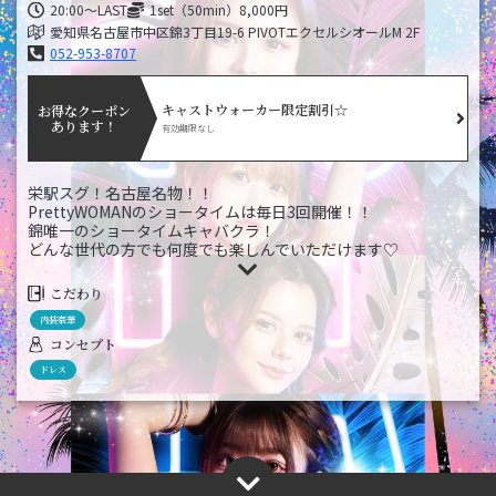
20:00～LAST
1set（50min）8,000円
愛知県名古屋市中区錦3丁目19-6 PIVOTエクセルシオールM 2F
052-953-8707
キャストウォーカー限定割引☆
お得なクーポン
あります！
有効期限なし
栄駅スグ！名古屋名物！！
PrettyWOMANのショータイムは毎日3回開催！！
錦唯一のショータイムキャバクラ！
どんな世代の方でも何度でも楽しんでいただけます♡
もちろん！！【錦トップクラスのキャスト】が
セクシーなダンスを繰り広げています♡
こだわり
showtime 20:45 22:15 23:45
内装豪華
ぜひ！！サービス良し！満足度良しのプリティウーマンへお越
しくださいね♡
コンセプト
ドレス