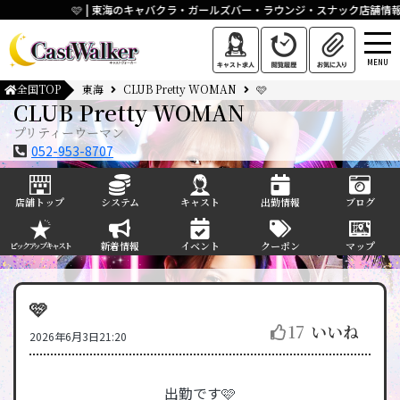
🩷 | 東海のキャバクラ・ガールズバー・ラウンジ・スナック店舗情
MENU
全国TOP
東海
CLUB Pretty WOMAN
🩷
CLUB Pretty WOMAN
プリティーウーマン
052-953-8707
店舗トップ
システム
キャスト
出勤情報
ブログ
新着情報
イベント
クーポン
マップ
ピックアップキャスト
🩷
17
いいね
2026年6月3日21:20
出勤です🩷