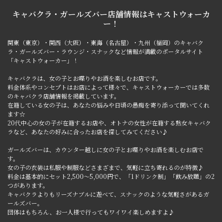
キャバクラ・ガールズバー店舗情報は
キャストウォーカ
ー！
関東（東京）・関西（大阪）・東海（名古屋）・九州（福岡）のキャバク
ラ・ガールズバー・ラウンジ・スナックなど情報が満載のポータルサイト
「キャストウォーカー」！
キャバクラは、女の子とお喋りやお酒を楽しむお店です。
料金体系やコンセプトはお店によって様々で、キャストウォーカーでは多数
のキャバクラ店舗情報を掲載しています。
在籍している女の子は、あなたの悩みや日頃の愚痴を寄り添って聞いてくれ
ます☆
20代中心の女の子が在籍するお店や、オトナの女性が在籍する熟女キャバク
ラなど、あなたの好みに合ったお店を探してみてください♪
ガールズバーは、カウンター越しに女の子とお喋りやお酒を楽しむお店で
す。
女の子の衣装は私服や制服などさまざまで、気軽に立ち寄れるのが特徴♪
料金は基本的にセット2,500～5,000円で、「1ドリンク制」「飲み放題」の2
つがあります。
キャバクラよりもリーズナブルに遊べて、スナックのような気軽さがあるガ
ールズバー。
団体はもちろん、お一人様で行ってもワイワイ楽しめますよ♪