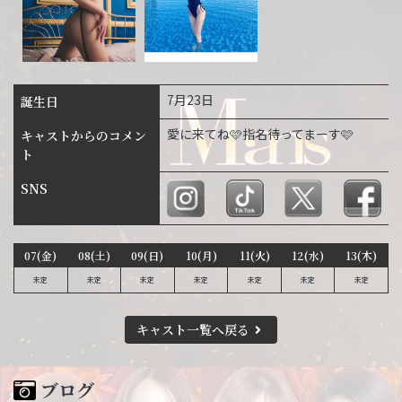
7月23日
誕生日
愛に来てね🩷指名待ってまーす🩷
キャストからのコメン
ト
SNS
07(金)
08(土)
09(日)
10(月)
11(火)
12(水)
13(木)
未定
未定
未定
未定
未定
未定
未定
キャスト一覧へ戻る
ブログ