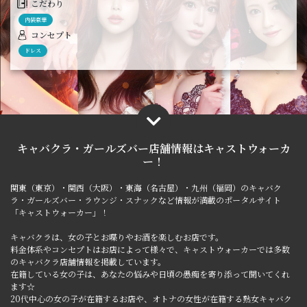
こだわり
内装豪華
コンセプト
ドレス
キャバクラ・ガールズバー店舗情報は
キャストウォーカ
ー！
関東（東京）・関西（大阪）・東海（名古屋）・九州（福岡）のキャバク
ラ・ガールズバー・ラウンジ・スナックなど情報が満載のポータルサイト
「キャストウォーカー」！
キャバクラは、女の子とお喋りやお酒を楽しむお店です。
料金体系やコンセプトはお店によって様々で、キャストウォーカーでは多数
のキャバクラ店舗情報を掲載しています。
在籍している女の子は、あなたの悩みや日頃の愚痴を寄り添って聞いてくれ
ます☆
20代中心の女の子が在籍するお店や、オトナの女性が在籍する熟女キャバク