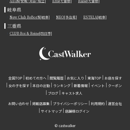
All iN[安城･刈谷･知立]
Eris[大曽根]
Raise[大曽根]
岐阜県
New Club ReBorN[岐阜]
NEO[多治見]
ESTELA[岐阜]
三重県
CLUB Roi & Reine[四日市]
全国TOP
初めての方へ
閲覧履歴
お気に入り
東海TOP
お店を探す
女の子を探す
本日の出勤
ランキング
新着情報
イベント
クーポン
ブログ
キャスト求人
お問い合わせ
掲載店募集
プライバシーポリシー
利用規約
運営会社
サイトマップ
店舗様ログイン
© castwalker