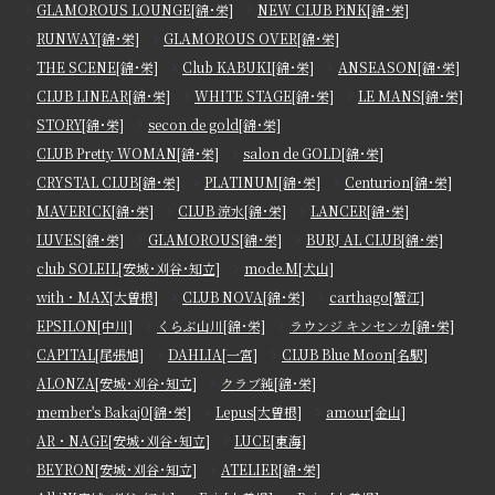
GLAMOROUS LOUNGE[錦･栄]
NEW CLUB PiNK[錦･栄]
RUNWAY[錦･栄]
GLAMOROUS OVER[錦･栄]
THE SCENE[錦･栄]
Club KABUKI[錦･栄]
ANSEASON[錦･栄]
CLUB LINEAR[錦･栄]
WHITE STAGE[錦･栄]
LE MANS[錦･栄]
STORY[錦･栄]
secon de gold[錦･栄]
CLUB Pretty WOMAN[錦･栄]
salon de GOLD[錦･栄]
CRYSTAL CLUB[錦･栄]
PLATINUM[錦･栄]
Centurion[錦･栄]
MAVERICK[錦･栄]
CLUB 涼水[錦･栄]
LANCER[錦･栄]
LUVES[錦･栄]
GLAMOROUS[錦･栄]
BURJ AL CLUB[錦･栄]
club SOLEIL[安城･刈谷･知立]
mode.M[犬山]
with・MAX[大曽根]
CLUB NOVA[錦･栄]
carthago[蟹江]
EPSILON[中川]
くらぶ山川[錦･栄]
ラウンジ キンセンカ[錦･栄]
CAPITAL[尾張旭]
DAHLIA[一宮]
CLUB Blue Moon[名駅]
ALONZA[安城･刈谷･知立]
クラブ純[錦･栄]
member's Bakaj0[錦･栄]
Lepus[大曽根]
amour[金山]
AR・NAGE[安城･刈谷･知立]
LUCE[東海]
BEYRON[安城･刈谷･知立]
ATELIER[錦･栄]