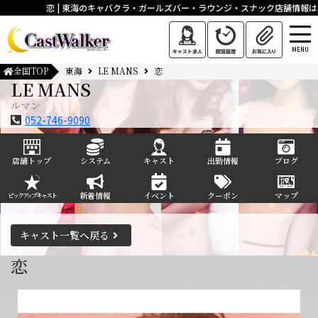
恋 | 東海のキャバクラ・ガールズバー・ラウンジ・スナック店舗情報はキ
MENU
全国TOP
東海
LE MANS
恋
LE MANS
ルマン
052-746-9090
店舗トップ
システム
キャスト
出勤情報
ブログ
新着情報
イベント
クーポン
マップ
ピックアップキャスト
キャスト一覧へ戻る
恋