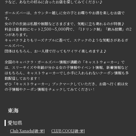
ラなど、あなたの好みに合ったお店を探してみてください♪
ガールズバーは、カウンター越しに女の子とお喋りやお酒を楽しむお店で
す。
女の子の衣装は私服や制服などさまざまで、気軽に立ち寄れるのが特徴♪
料金は基本的にセット2,500～5,000円で、「1ドリンク制」「飲み放題」の2
つがあります。
キャバクラよりもリーズナブルに遊べて、スナックのような気軽さがあるガ
ールズバー。
団体はもちろん、お一人様で行ってもワイワイ楽しめますよ♪
全国のキャバクラ・ガールズバー情報が満載の「キャストウォーカー」で
は、スリーサイズや年齢が分かる女の子情報やイベント情報、新着情報など
はもちろん、キャストウォーカーでしか手に入れられないクーポン情報も多
数配信しております！
ぜひ「キャストウォーカー」ブックマークしていただき、お店へ行く前は女
の子情報やクーポン情報をチェックしてみてください！
東海
愛知県
Club Xanadu[錦･栄]
CLUB COOL[錦･栄]