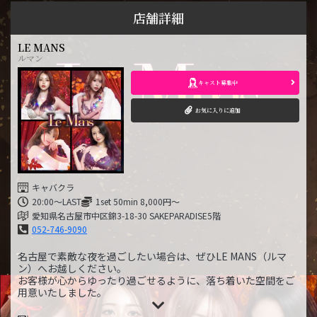
店舗詳細
LE MANS
ルマン
キャスト募集中
お気に入りに追加
キャバクラ
20:00～LAST
1set 50min 8,000円～
愛知県名古屋市中区錦3-18-30 SAKEPARADISE5階
052-746-9090
名古屋で素敵な夜を過ごしたい場合は、ぜひLE MANS（ルマ
ン）へお越しください。
お客様が心からゆったり過ごせるように、落ち着いた空間をご
用意いたしました。
シックで高級感のある店内と、他を圧倒するハイクラスな美女
を揃えて皆さまをお待ちしております。