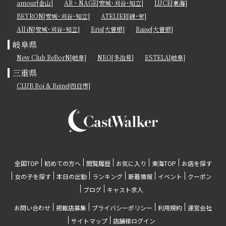
amour[金山]
AR・NAGE[安城･刈谷･知立]
LUCE[東海]
BEYRON[安城･刈谷･知立]
ATELIER[錦･栄]
All iN[安城･刈谷･知立]
Eris[大曽根]
Raise[大曽根]
岐阜県
New Club ReBorN[岐阜]
NEO[多治見]
ESTELA[岐阜]
三重県
CLUB Roi & Reine[四日市]
全国TOP
初めての方へ
閲覧履歴
お気に入り
東海TOP
お店を探す
女の子を探す
本日の出勤
ランキング
新着情報
イベント
クーポン
ブログ
キャスト求人
お問い合わせ
掲載店募集
プライバシーポリシー
利用規約
運営会社
サイトマップ
店舗様ログイン