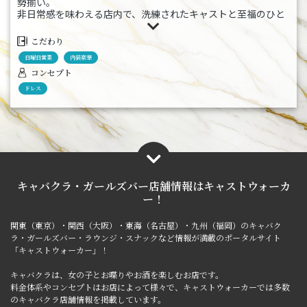
勢揃い。
非日常感を味わえる店内で、洗練されたキャストと至福のひと
ときをお過ごしいただけます。
ぜひ一度お立ち寄りください。
こだわり
日曜日営業
内装豪華
コンセプト
ドレス
キャバクラ・ガールズバー店舗情報は
キャストウォーカ
ー！
関東（東京）・関西（大阪）・東海（名古屋）・九州（福岡）のキャバク
ラ・ガールズバー・ラウンジ・スナックなど情報が満載のポータルサイト
「キャストウォーカー」！
キャバクラは、女の子とお喋りやお酒を楽しむお店です。
料金体系やコンセプトはお店によって様々で、キャストウォーカーでは多数
のキャバクラ店舗情報を掲載しています。