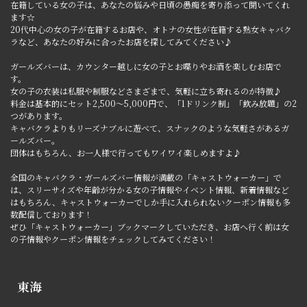
在籍している女の子は、あなたの悩みや日頃の愚痴を寄り添って聞いてくれ
ます☆
20代中心の女の子が在籍するお店や、オトナの女性が在籍する熟女キャバク
ラなど、あなたの好みに合ったお店を探してみてください♪
ガールズバーは、カウンター越しに女の子とお喋りやお酒を楽しむお店で
す。
女の子の衣装は私服や制服などさまざまで、気軽に立ち寄れるのが特徴♪
料金は基本的にセット2,500～5,000円で、「1ドリンク制」「飲み放題」の2
つがあります。
キャバクラよりもリーズナブルに遊べて、スナックのような気軽さがあるガ
ールズバー。
団体はもちろん、お一人様で行ってもワイワイ楽しめますよ♪
全国のキャバクラ・ガールズバー情報が満載の「キャストウォーカー」で
は、スリーサイズや年齢が分かる女の子情報やイベント情報、新着情報など
はもちろん、キャストウォーカーでしか手に入れられないクーポン情報も多
数配信しております！
ぜひ「キャストウォーカー」ブックマークしていただき、お店へ行く前は女
の子情報やクーポン情報をチェックしてみてください！
東海