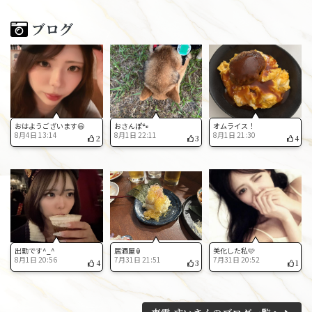
ブログ
おはようございます😃
おさんぽ🐾
オムライス！
8月4日 13:14
8月1日 22:11
8月1日 21:30
2
3
4
出勤です^_^
居酒屋🏮
美化した私🩷
8月1日 20:56
7月31日 21:51
7月31日 20:52
4
3
1