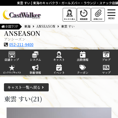
東雲 すい | 東海のキャバクラ・ガールズバー・ラウンジ・スナック店舗
MENU
全国TOP
東海
ANSEASON
東雲 すい
ANSEASON
アンシーズン
052-211-9400
店舗トップ
システム
キャスト
出勤情報
ブログ
新着情報
イベント
クーポン
マップ
ピックアップキャスト
キャスト一覧へ戻る
東雲 すい(21)