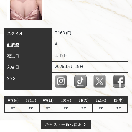
T163 (E)
スタイル
A
血液型
1月8日
誕生日
2026年6月15日
入店日
SNS
07(金)
08(土)
09(日)
10(月)
11(火)
12(水)
13(木)
未定
未定
未定
未定
未定
未定
未定
キャスト一覧へ戻る