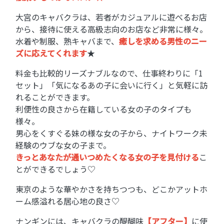
大宮のキャバクラは、若者がカジュアルに遊べるお店
から、接待に使える高級志向のお店など非常に様々。
水着や制服、熟キャバまで、
癒しを求める男性のニー
ズに応えてくれます
★
料金も比較的リーズナブルなので、仕事終わりに「1
セット」「気になるあの子に会いに行く」と気軽に訪
れることができます。
利便性の良さから在籍している女の子のタイプも
様々。
男心をくすぐる妹の様な女の子から、ナイトワーク未
経験のウブな女の子まで。
きっとあなたが通いつめたくなる女の子を見付ける
こ
とができるでしょう♡
東京のような華やかさを持ちつつも、どこかアットホ
ーム感溢れる居心地の良さ♡
ナンギンには、キャバクラの醍醐味
【アフター】
に使