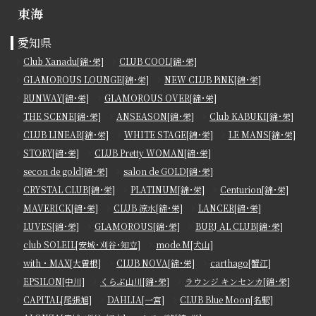
東海
愛知県
Club Xanadu[錦･栄]
CLUB COOL[錦･栄]
GLAMOROUS LOUNGE[錦･栄]
NEW CLUB PiNK[錦･栄]
RUNWAY[錦･栄]
GLAMOROUS OVER[錦･栄]
THE SCENE[錦･栄]
ANSEASON[錦･栄]
Club KABUKI[錦･栄]
CLUB LINEAR[錦･栄]
WHITE STAGE[錦･栄]
LE MANS[錦･栄]
STORY[錦･栄]
CLUB Pretty WOMAN[錦･栄]
secon de gold[錦･栄]
salon de GOLD[錦･栄]
CRYSTAL CLUB[錦･栄]
PLATINUM[錦･栄]
Centurion[錦･栄]
MAVERICK[錦･栄]
CLUB 涼水[錦･栄]
LANCER[錦･栄]
LUVES[錦･栄]
GLAMOROUS[錦･栄]
BURJ AL CLUB[錦･栄]
club SOLEIL[安城･刈谷･知立]
mode.M[犬山]
with・MAX[大曽根]
CLUB NOVA[錦･栄]
carthago[蟹江]
EPSILON[中川]
くらぶ山川[錦･栄]
ラウンジ キンセンカ[錦･栄]
CAPITAL[尾張旭]
DAHLIA[一宮]
CLUB Blue Moon[名駅]