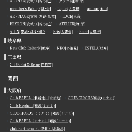
ALONZA[安城･刈谷･知立]
クラブ純[錦･栄]
member's Bakaj0[錦･栄]
Lepus[大曽根]
amour[金山]
AR・NAGE[安城･刈谷･知立]
LUCE[東海]
BEYRON[安城･刈谷･知立]
ATELIER[錦･栄]
All iN[安城･刈谷･知立]
Eris[大曽根]
Raise[大曽根]
岐阜県
New Club ReBorN[岐阜]
NEO[多治見]
ESTELA[岐阜]
三重県
CLUB Roi & Reine[四日市]
関西
大阪府
Club BABEL（北新地）[北新地]
CLUB CIRCUS[難波(ミナミ)]
Club Neptune[難波(ミナミ)]
CLUB HORUS（ミナミ）[難波(ミナミ)]
Club BABEL（ミナミ）[難波(ミナミ)]
club Partheno（北新地）[北新地]