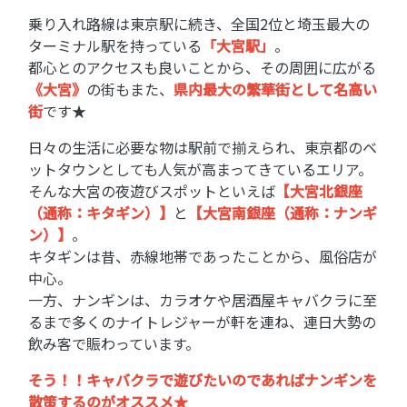
乗り入れ路線は東京駅に続き、全国2位と埼玉最大の
ターミナル駅を持っている
「大宮駅」
。
都心とのアクセスも良いことから、その周囲に広がる
《大宮》
の街もまた、
県内最大の繁華街として名高い
街
です★
日々の生活に必要な物は駅前で揃えられ、東京都のベ
ットタウンとしても人気が高まってきているエリア。
そんな大宮の夜遊びスポットといえば
【大宮北銀座
（通称：キタギン）】
と
【大宮南銀座（通称：ナンギ
ン）】
。
キタギンは昔、赤線地帯であったことから、風俗店が
中心。
一方、ナンギンは、カラオケや居酒屋キャバクラに至
るまで多くのナイトレジャーが軒を連ね、連日大勢の
飲み客で賑わっています。
そう！！キャバクラで遊びたいのであればナンギンを
散策するのがオススメ★