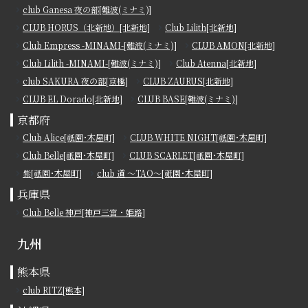
club Ganesa 夜の部[難波(ミナミ)]
CLUB HORUS（北新地）[北新地]
Club Lilith[北新地]
Club Empress -MINAMI-[難波(ミナミ)]
CLUB AMON[北新地]
Club Lilith -MINAMI-[難波(ミナミ)]
Club Atenna[北新地]
club SAKURA 夜の部[京橋]
CLUB ZAURUS[北新地]
CLUB EL Dorado[北新地]
CLUB BASE[難波(ミナミ)]
京都府
Club Alice[祇園･木屋町]
CLUB WHITE NIGHT[祇園･木屋町]
Club Belle[祇園･木屋町]
CLUB SCARLET[祇園･木屋町]
紫[祇園･木屋町]
club 道 ～TAO～[祇園･木屋町]
兵庫県
Club Belle 神戸[神戸三宮・姫路]
九州
熊本県
club RITZ[熊本]