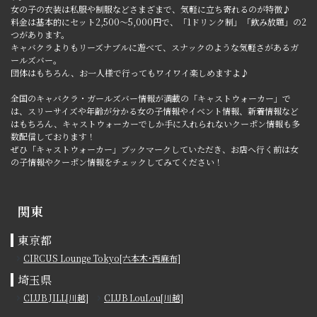
女の子の衣装は私服や制服などさまざまで、気軽に立ち寄れるのが特徴♪
料金は基本的にセット2,500～5,000円で、「1ドリンク制」「飲み放題」の2
つがあります。
キャバクラよりもリーズナブルに遊べて、スナックのような気軽さがあるガ
ールズバー。
団体はもちろん、お一人様で行ってもワイワイ楽しめますよ♪
全国のキャバクラ・ガールズバー情報が満載の「キャストウォーカー」で
は、スリーサイズや年齢が分かる女の子情報やイベント情報、新着情報など
はもちろん、キャストウォーカーでしか手に入れられないクーポン情報も多
数配信しております！
ぜひ「キャストウォーカー」ブックマークしていただき、お店へ行く前は女
の子情報やクーポン情報をチェックしてみてください！
関東
東京都
CIRCUS Lounge Tokyo[六本木･西麻布]
埼玉県
CLUB JILL[川越]
CLUB LouLou[川越]