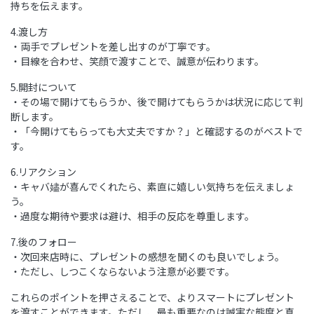
持ちを伝えます。
4.渡し方
・両手でプレゼントを差し出すのが丁寧です。
・目線を合わせ、笑顔で渡すことで、誠意が伝わります。
5.開封について
・その場で開けてもらうか、後で開けてもらうかは状況に応じて判
断します。
・「今開けてもらっても大丈夫ですか？」と確認するのがベストで
す。
6.リアクション
・キャバ嬧が喜んでくれたら、素直に嬉しい気持ちを伝えましょ
う。
・過度な期待や要求は避け、相手の反応を尊重します。
7.後のフォロー
・次回来店時に、プレゼントの感想を聞くのも良いでしょう。
・ただし、しつこくならないよう注意が必要です。
エリア
エリア
エリア
エリア
これらのポイントを押さえることで、よりスマートにプレゼント
を渡すことができます。ただし、最も重要なのは誠実な態度と真