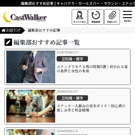
編集部おすすめ記事 | キャバクラ・ガールズバー・ラウンジ・スナッ
MENU
全国TOP
編集部おすすめ記事
編集部おすすめ記事一覧
2026年7月29日17:14
豆知識・雑学
スナックでモテる男の特徴5選！好かれる客
の条件と女性の本音
2026年6月22日13:27
豆知識・雑学
スナック一人飲みの完全ガイド！初心者の
楽しみ方と料金相場
2026年5月20日11:42