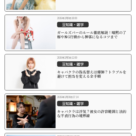
2026年2月9日18:00
豆知識・雑学
ガールズバーのルール徹底解説！暗黙の了
解やNG行動から神客になるコツまで
2026年2月5日12:00
豆知識・雑学
キャバクラの指名替えは爆弾？トラブルを
避けて担当を変える全手順
2026年1月30日17:14
豆知識・雑学
キャバクラは浮気？彼女の許容範囲と法的
な不貞行為の境界線