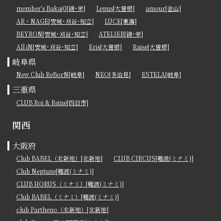
member's Bakaj0[錦･栄]
Lepus[大曽根]
amour[金山]
AR・NAGE[安城･刈谷･知立]
LUCE[東海]
BEYRON[安城･刈谷･知立]
ATELIER[錦･栄]
All iN[安城･刈谷･知立]
Eris[大曽根]
Raise[大曽根]
岐阜県
New Club ReBorN[岐阜]
NEO[多治見]
ESTELA[岐阜]
三重県
CLUB Roi & Reine[四日市]
関西
大阪府
Club BABEL（北新地）[北新地]
CLUB CIRCUS[難波(ミナミ)]
Club Neptune[難波(ミナミ)]
CLUB HORUS（ミナミ）[難波(ミナミ)]
Club BABEL（ミナミ）[難波(ミナミ)]
club Partheno（北新地）[北新地]