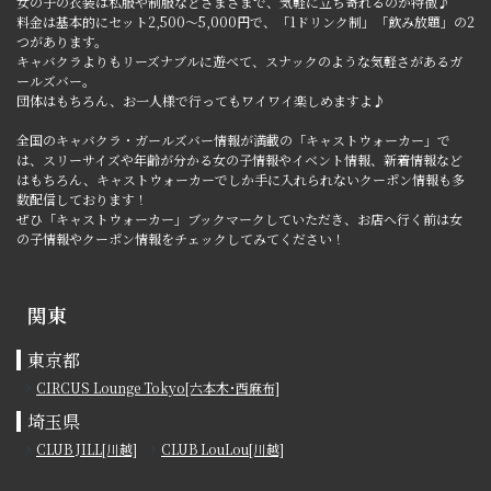
女の子の衣装は私服や制服などさまざまで、気軽に立ち寄れるのが特徴♪
料金は基本的にセット2,500～5,000円で、「1ドリンク制」「飲み放題」の2
つがあります。
キャバクラよりもリーズナブルに遊べて、スナックのような気軽さがあるガ
ールズバー。
団体はもちろん、お一人様で行ってもワイワイ楽しめますよ♪
全国のキャバクラ・ガールズバー情報が満載の「キャストウォーカー」で
は、スリーサイズや年齢が分かる女の子情報やイベント情報、新着情報など
はもちろん、キャストウォーカーでしか手に入れられないクーポン情報も多
数配信しております！
ぜひ「キャストウォーカー」ブックマークしていただき、お店へ行く前は女
の子情報やクーポン情報をチェックしてみてください！
関東
東京都
CIRCUS Lounge Tokyo[六本木･西麻布]
埼玉県
CLUB JILL[川越]
CLUB LouLou[川越]