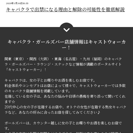
2026年3月30日16:55
キャバクラで出禁になる理由と解除の可能性を徹底解説
キャバクラ・ガールズバー店舗情報は
キャストウォーカ
ー！
関東（東京）・関西（大阪）・東海（名古屋）・九州（福岡）のキャバク
ラ・ガールズバー・ラウンジ・スナックなど情報が満載のポータルサイト
「キャストウォーカー」！
キャバクラは、女の子とお喋りやお酒を楽しむお店です。
料金体系やコンセプトはお店によって様々で、キャストウォーカーでは多数
のキャバクラ店舗情報を掲載しています。
在籍している女の子は、あなたの悩みや日頃の愚痴を寄り添って聞いてくれ
ます☆
20代中心の女の子が在籍するお店や、オトナの女性が在籍する熟女キャバク
ラなど、あなたの好みに合ったお店を探してみてください♪
ガールズバーは、カウンター越しに女の子とお喋りやお酒を楽しむお店で
す。