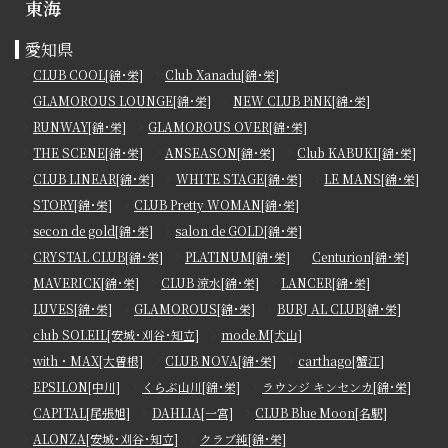
東海
愛知県
CLUB COOL[錦･栄]
Club Xanadu[錦･栄]
GLAMOROUS LOUNGE[錦･栄]
NEW CLUB PiNK[錦･栄]
RUNWAY[錦･栄]
GLAMOROUS OVER[錦･栄]
THE SCENE[錦･栄]
ANSEASON[錦･栄]
Club KABUKI[錦･栄]
CLUB LINEAR[錦･栄]
WHITE STAGE[錦･栄]
LE MANS[錦･栄]
STORY[錦･栄]
CLUB Pretty WOMAN[錦･栄]
secon de gold[錦･栄]
salon de GOLD[錦･栄]
CRYSTAL CLUB[錦･栄]
PLATINUM[錦･栄]
Centurion[錦･栄]
MAVERICK[錦･栄]
CLUB 涼水[錦･栄]
LANCER[錦･栄]
LUVES[錦･栄]
GLAMOROUS[錦･栄]
BURJ AL CLUB[錦･栄]
club SOLEIL[安城･刈谷･知立]
mode.M[犬山]
with・MAX[大曽根]
CLUB NOVA[錦･栄]
carthago[蟹江]
EPSILON[中川]
くらぶ山川[錦･栄]
ラウンジ キンセンカ[錦･栄]
CAPITAL[尾張旭]
DAHLIA[一宮]
CLUB Blue Moon[名駅]
ALONZA[安城･刈谷･知立]
クラブ純[錦･栄]