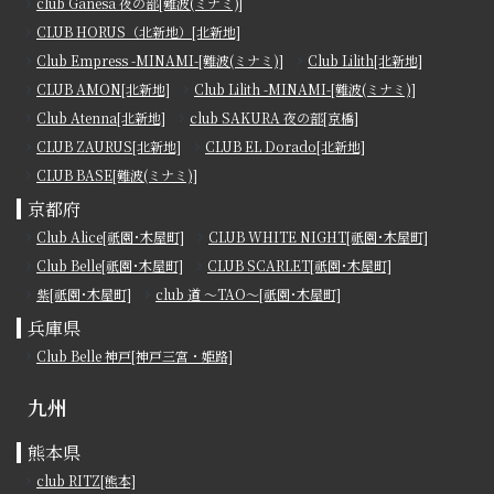
club Ganesa 夜の部[難波(ミナミ)]
CLUB HORUS（北新地）[北新地]
Club Empress -MINAMI-[難波(ミナミ)]
Club Lilith[北新地]
CLUB AMON[北新地]
Club Lilith -MINAMI-[難波(ミナミ)]
Club Atenna[北新地]
club SAKURA 夜の部[京橋]
CLUB ZAURUS[北新地]
CLUB EL Dorado[北新地]
CLUB BASE[難波(ミナミ)]
京都府
Club Alice[祇園･木屋町]
CLUB WHITE NIGHT[祇園･木屋町]
Club Belle[祇園･木屋町]
CLUB SCARLET[祇園･木屋町]
紫[祇園･木屋町]
club 道 ～TAO～[祇園･木屋町]
兵庫県
Club Belle 神戸[神戸三宮・姫路]
九州
熊本県
club RITZ[熊本]