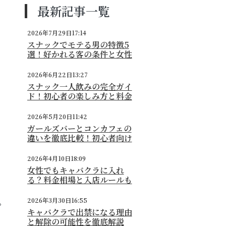
最新記事一覧
2026年7月29日17:14
スナックでモテる男の特徴5
選！好かれる客の条件と女性
の本音
2026年6月22日13:27
スナック一人飲みの完全ガイ
ド！初心者の楽しみ方と料金
相場
2026年5月20日11:42
ガールズバーとコンカフェの
違いを徹底比較！初心者向け
の選び方
2026年4月10日18:09
女性でもキャバクラに入れ
る？料金相場と入店ルールも
詳しく解説
。
2026年3月30日16:55
キャバクラで出禁になる理由
と解除の可能性を徹底解説